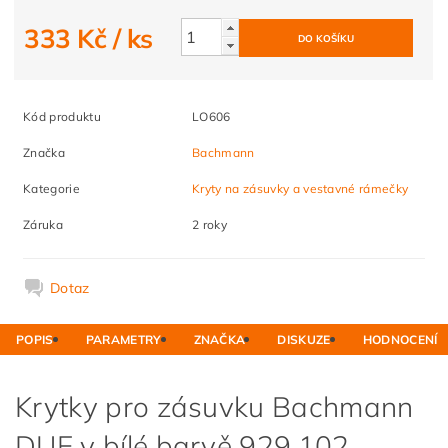
333 Kč
/ ks
Kód produktu
LO606
Značka
Bachmann
Kategorie
Kryty na zásuvky a vestavné rámečky
Záruka
2 roky
Dotaz
POPIS
PARAMETRY
ZNAČKA
DISKUZE
HODNOCENÍ
Krytky pro zásuvku Bachmann
DUE v bílé barvě 929.102