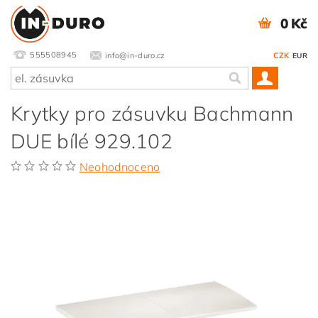
0 Kč
555508945
info@in-duro.cz
CZK
EUR
Krytky pro zásuvku Bachmann
DUE bílé 929.102
Neohodnoceno