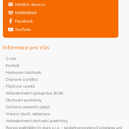
Vložením hodnocení souhlasíte s
podmínkami ochrany
info
@
in-duro.cz
osobních údajů
555508945
Facebook
YouTube
Informace pro Vás
O nás
Kontakt
Hodnocení obchodu
Doprava a platba
Půjčovna vzorků
Velkoobchodní spolupráce (B2B)
Obchodní podmínky
Ochrana osobních údajů
Vrácení zboží, reklamace
Velkoobchodní obchodní podmínky
Rozvoj podnikání In-duro s.r.o. - spolufinancováno Evropskou unií