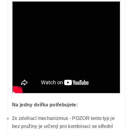
Na jedny dvířka potřebujete:
2x zdvihací mechanizmus - POZOR tento typ je
bez pružiny je určený pro kombinaci se střední