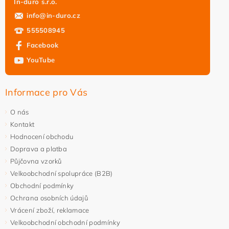
In-duro s.r.o.
info
@
in-duro.cz
555508945
Facebook
YouTube
Informace pro Vás
O nás
Kontakt
Hodnocení obchodu
Doprava a platba
Půjčovna vzorků
Velkoobchodní spolupráce (B2B)
Obchodní podmínky
Ochrana osobních údajů
Vrácení zboží, reklamace
Velkoobchodní obchodní podmínky