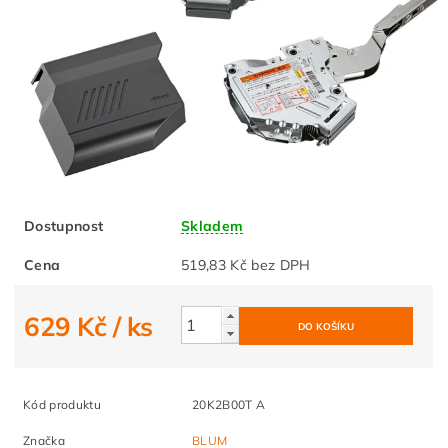
Dostupnost
Skladem
Cena
519,83 Kč bez DPH
629 Kč
/ ks
Kód produktu
20K2B00T A
Značka
BLUM