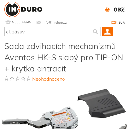
0 Kč
555508945
info@in-duro.cz
CZK
EUR
Sada zdvihacích mechanizmů
Aventos HK-S slabý pro TIP-ON
+ krytka antracit
Neohodnoceno