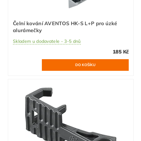
Čelní kování AVENTOS HK-S L+P pro úzké
alurámečky
Skladem u dodavatele - 3-5 dnů
185 Kč