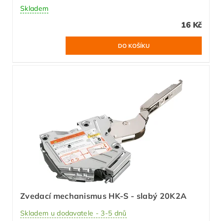
Skladem
16 Kč
Zvedací mechanismus HK-S - slabý 20K2A
Skladem u dodavatele - 3-5 dnů