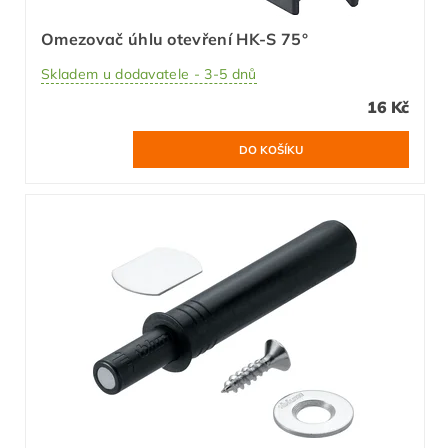
Omezovač úhlu otevření HK-S 75°
Skladem u dodavatele - 3-5 dnů
16 Kč