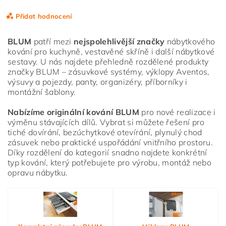
Přidat hodnocení
BLUM
patří mezi
nejspolehlivější značky
nábytkového
kování pro kuchyně, vestavěné skříně i další nábytkové
sestavy. U nás najdete přehledně rozdělené produkty
značky BLUM – zásuvkové systémy, výklopy Aventos,
výsuvy a pojezdy, panty, organizéry, příborníky i
montážní šablony.
Nabízíme originální kování BLUM
pro nové realizace i
výměnu stávajících dílů. Vybrat si můžete řešení pro
tiché dovírání, bezúchytkové otevírání, plynulý chod
zásuvek nebo praktické uspořádání vnitřního prostoru.
Díky rozdělení do kategorií snadno najdete konkrétní
typ kování, který potřebujete pro výrobu, montáž nebo
opravu nábytku.
Vložením hodnocení souhlasíte s
podmínkami ochrany
osobních údajů