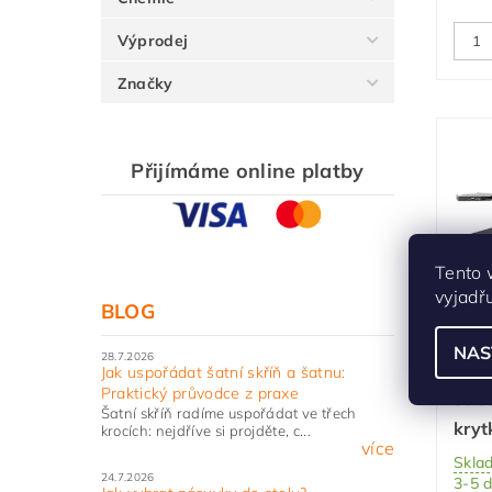
Výprodej
Značky
Přijímáme online platby
Tento 
vyjadř
BLOG
Sada
mec
NAS
28.7.2026
Ave
Jak uspořádat šatní skříň a šatnu:
Praktický průvodce z praxe
stře
Šatní skříň radíme uspořádat ve třech
kryt
krocích: nejdříve si projděte, c...
více
Skla
24.7.2026
3-5 