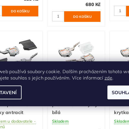
680 Kč
web používá soubory cookie. Dalším procházením tohoto w
ujete souhlas s jejich používáním. Více informací
zde
.
 zdvihacích
Sada zdvihacích
Sada 
hanizmů
mechanizmů
mecha
TAVENÍ
SOUHL
ntos HK-S
Aventos HK-S silný
Avent
dní pro TIP-ON +
pro TIP-ON + krytky
středn
ky antracit
bílá
krytka
dem u dodavatele -
Skladem
Sklade
dnů