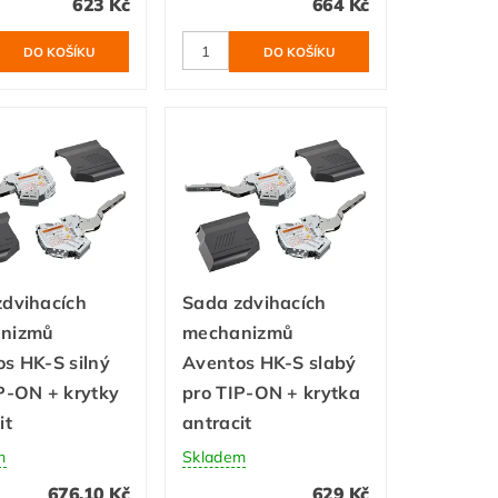
623 Kč
664 Kč
zdvihacích
Sada zdvihacích
nizmů
mechanizmů
s HK-S silný
Aventos HK-S slabý
P-ON + krytky
pro TIP-ON + krytka
it
antracit
m
Skladem
676,10 Kč
629 Kč