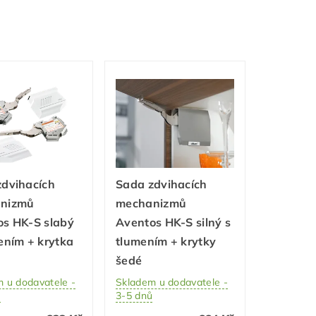
zdvihacích
Sada zdvihacích
nizmů
mechanizmů
os HK-S slabý
Aventos HK-S silný s
ením + krytka
tlumením + krytky
šedé
 u dodavatele -
Skladem u dodavatele -
ů
3-5 dnů