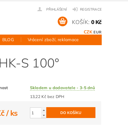
PŘIHLÁŠENÍ
REGISTRACE
KOŠÍK:
0 Kč
CZK
EUR
BLOG
Vrácení zboží, reklamace
 HK-S 100°
nost
Skladem u dodavatele - 3-5 dnů
13,22 Kč bez DPH
Kč
/ ks