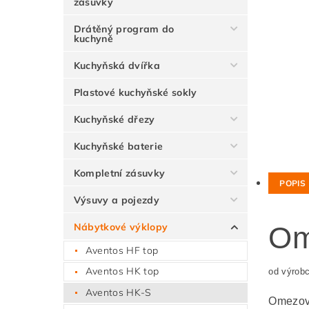
zásuvky
Drátěný program do
kuchyně
Kuchyňská dvířka
Plastové kuchyňské sokly
Kuchyňské dřezy
Kuchyňské baterie
Kompletní zásuvky
POPIS
Výsuvy a pojezdy
Nábytkové výklopy
Om
Aventos HF top
Aventos HK top
od výrob
Aventos HK-S
Omezova