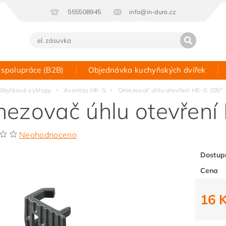
555508945
info@in-duro.cz
 spolupráce (B2B)
Objednávka kuchyňských dvířek
Kontakt
ábytkové výklopy
Aventos HK-S
Omezovač úhlu otevření HK-S 100°
ezovač úhlu otevření
Neohodnoceno
Dostup
Cena
16 