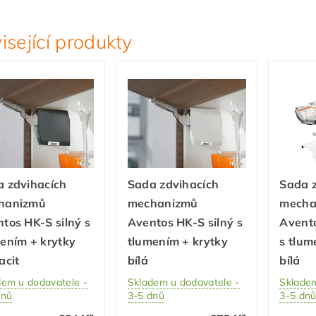
isející produkty
 zdvihacích
Sada zdvihacích
Sada 
hanizmů
mechanizmů
mecha
tos HK-S silný s
Aventos HK-S silný s
Avent
ením + krytky
tlumením + krytky
s tlum
acit
bílá
bílá
dem u dodavatele -
Skladem u dodavatele -
Skladem
dnů
3-5 dnů
3-5 dn