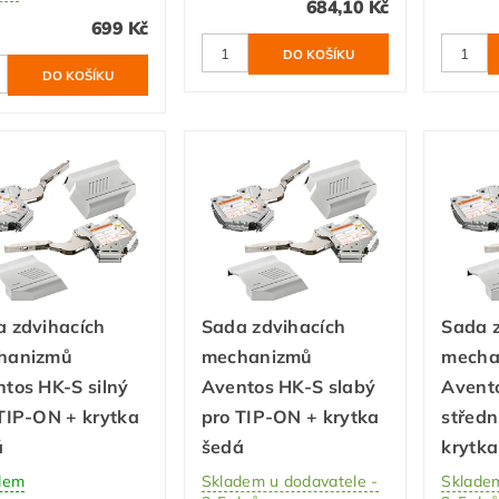
684,10 Kč
699 Kč
 zdvihacích
Sada zdvihacích
Sada 
hanizmů
mechanizmů
mecha
tos HK-S silný
Aventos HK-S slabý
Avent
TIP-ON + krytka
pro TIP-ON + krytka
středn
á
šedá
krytka
dem
Skladem u dodavatele -
Skladem