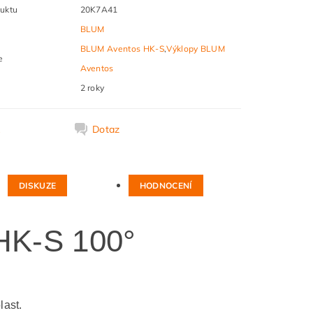
uktu
20K7A41
BLUM
BLUM Aventos HK-S
,
Výklopy BLUM
e
Aventos
2 roky
k
Dotaz
DISKUZE
HODNOCENÍ
HK-S 100°
last.