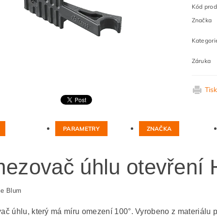
Kód prod
Značka
Kategori
Záruka
Tis
PARAMETRY
ZNAČKA
ezovač úhlu otevření 
ce Blum
č úhlu, který má míru omezení 100°. Vyrobeno z materiálu p