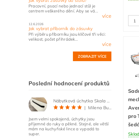
Jak vybrat zásuvky do stolu?
Pracovní, psací nebo jednací stůl je
centrem veškerého dění. Aby se vá...
více
12.6.2026
Jak vybrat příborník do zásuvky
Při výběru příborníku jsou klíčové tři věci:
velikost, počet přihrádek...
více
ZOBRAZIT VÍCE
Poslední hodnocení produktů
Sada
mec
Nábytková úchytka Skala černá matná
Aven
|
Milena Bučková
pro 
Jsem velmi spokojená, úchytky jsou
šed
příjemné do ruky a pěkné. Stejné, ale větší
mám na kuchyňské lince a vypadá to
Skla
super.