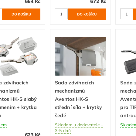
664 Kč
672 Kč
 zdvihacích
Sada zdvihacích
Sada 
hanizmů
mechanizmů
mecha
tos HK-S slabý
Aventos HK-S
Avento
umením + krytka
střední síla + krytky
pro TI
á
šedé
antrac
dem
Skladem u dodavatele -
Sklade
3-5 dnů
623 Kč