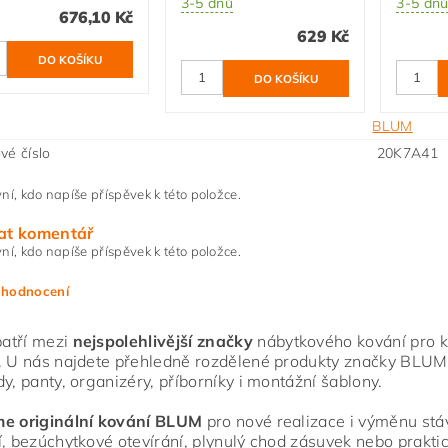
3-5 dnů
3-5 dn
676,10 Kč
629 Kč
BLUM
vé číslo
20K7A41 
ní, kdo napíše příspěvek k této položce.
at komentář
ní, kdo napíše příspěvek k této položce.
 hodnocení
atří mezi
nejspolehlivější značky
nábytkového kování pro ku
. U nás najdete přehledně rozdělené produkty značky BLUM
dy, panty, organizéry, příborníky i montážní šablony.
me originální kování BLUM
pro nové realizace i výměnu stáva
í, bezúchytkové otevírání, plynulý chod zásuvek nebo praktic