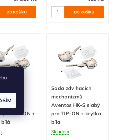
ebu
zdvihacích
Sada zdvihacích
nizmů
mechanizmů
ASÍM
os HK-S
Aventos HK-S slabý
í pro TIP-ON +
pro TIP-ON + krytka
 bílá
bílá
m
Skladem