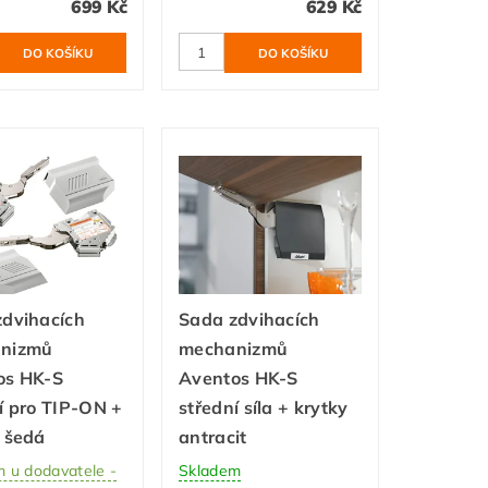
699 Kč
629 Kč
zdvihacích
Sada zdvihacích
nizmů
mechanizmů
os HK-S
Aventos HK-S
í pro TIP-ON +
střední síla + krytky
 šedá
antracit
 u dodavatele -
Skladem