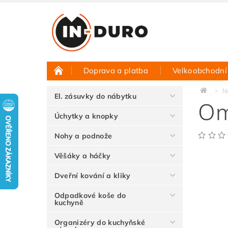
Doprava a platba
Velkoobchodní
Půjčovna vzorků
Hodnocení obchodu
N
El. zásuvky do nábytku
Om
Úchytky a knopky
Nohy a podnože
Věšáky a háčky
Dveřní kování a kliky
Odpadkové koše do
kuchyně
Organizéry do kuchyňské