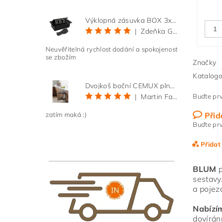
Výklopná zásuvka BOX 3x 230V s 3m kabelem - černá
|
Zdeňka Gold
Neuvěřitelná rychlost dodání a spokojenost
se zbožím
Značky
Katalogo
Dvojkoš boční CEMUX plné dno 3D, s tlumením antracit 200 mm
Buďte prv
|
Martin Faltus
Přid
zatím maká :)
Buďte prv
Přidat
BLUM
p
sestavy
a pojez
Nabízí
dovírán