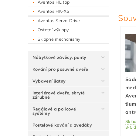
Aventos HL top
Aventos HK-XS
Souv
Aventos Servo-Drive
Ostatní výklopy
Sklopné mechanismy
Nábytkové závěsy, panty
Kování pro posuvné dveře
Sada
Vybavení šatny
mec
Interiérové dveře, skryté
Aven
zárubně
tlum
Regálové a policové
antr
systémy
Skla
Postelové kování a zvedáky
3-5 