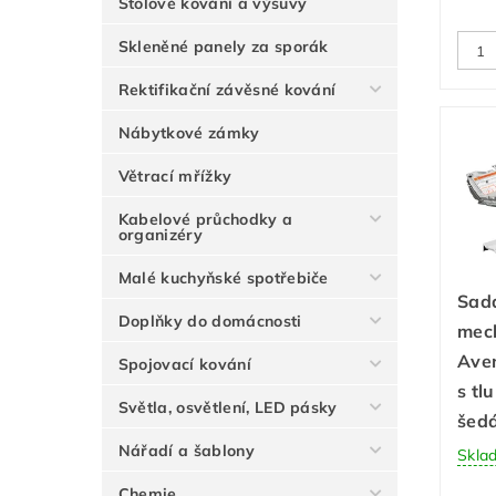
Stolové kování a výsuvy
Skleněné panely za sporák
Rektifikační závěsné kování
Nábytkové zámky
Větrací mřížky
Kabelové průchodky a
organizéry
Malé kuchyňské spotřebiče
Sada
Doplňky do domácnosti
mec
Aven
Spojovací kování
s tl
Světla, osvětlení, LED pásky
šed
Nářadí a šablony
Skla
Chemie