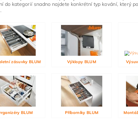
ní do kategorií snadno najdete konkrétní typ kování, který 
.
ním hodnocení souhlasíte s
podmínkami ochrany osobních údajů
letní zásuvky BLUM
Výklopy BLUM
Výsuv
rganizéry BLUM
Příborníky BLUM
Montáž