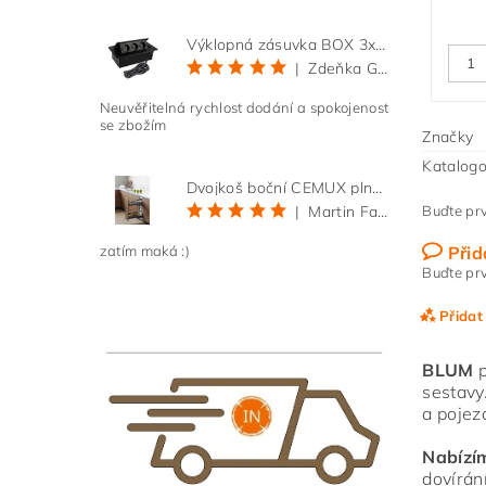
Výklopná zásuvka BOX 3x 230V s 3m kabelem - černá
|
Zdeňka Gold
Neuvěřitelná rychlost dodání a spokojenost
se zbožím
Značky
Katalogo
Dvojkoš boční CEMUX plné dno 3D, s tlumením antracit 200 mm
Buďte prv
|
Martin Faltus
Přid
zatím maká :)
Buďte prv
Přidat
BLUM
p
sestavy
a pojez
Nabízí
dovírán