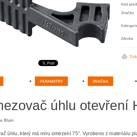
Kód prod
Značka
Kategori
Záruka
Tis
PARAMETRY
ZNAČKA
ezovač úhlu otevření 
ce Blum
č úhlu, který má míru omezení 75°. Vyrobeno z materiálu pla