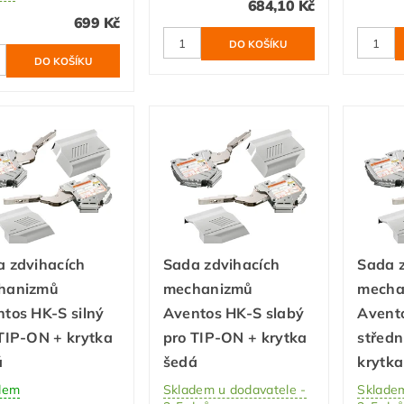
684,10 Kč
699 Kč
 zdvihacích
Sada zdvihacích
Sada 
hanizmů
mechanizmů
mecha
tos HK-S silný
Aventos HK-S slabý
Avent
TIP-ON + krytka
pro TIP-ON + krytka
středn
á
šedá
krytka
dem
Skladem u dodavatele -
Skladem