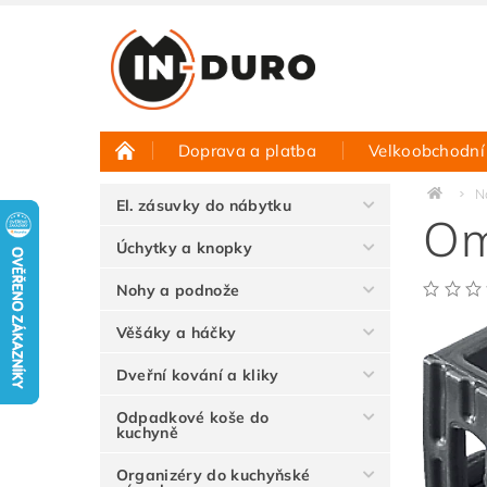
Doprava a platba
Velkoobchodní
Půjčovna vzorků
Hodnocení obchodu
N
El. zásuvky do nábytku
Om
Úchytky a knopky
Nohy a podnože
Věšáky a háčky
Dveřní kování a kliky
Odpadkové koše do
kuchyně
Organizéry do kuchyňské