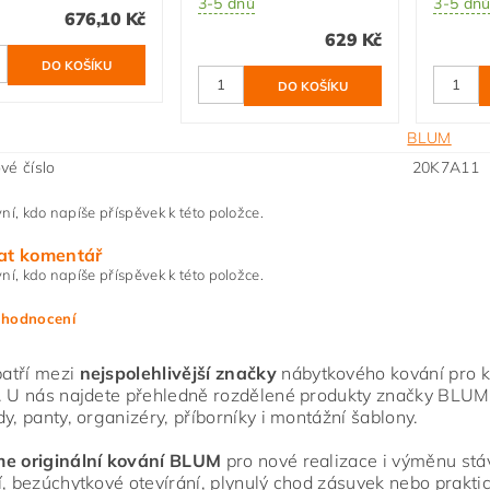
3-5 dnů
3-5 dn
676,10 Kč
629 Kč
BLUM
vé číslo
20K7A11 
ní, kdo napíše příspěvek k této položce.
at komentář
ní, kdo napíše příspěvek k této položce.
 hodnocení
atří mezi
nejspolehlivější značky
nábytkového kování pro ku
. U nás najdete přehledně rozdělené produkty značky BLUM
dy, panty, organizéry, příborníky i montážní šablony.
me originální kování BLUM
pro nové realizace i výměnu stáva
í, bezúchytkové otevírání, plynulý chod zásuvek nebo praktic