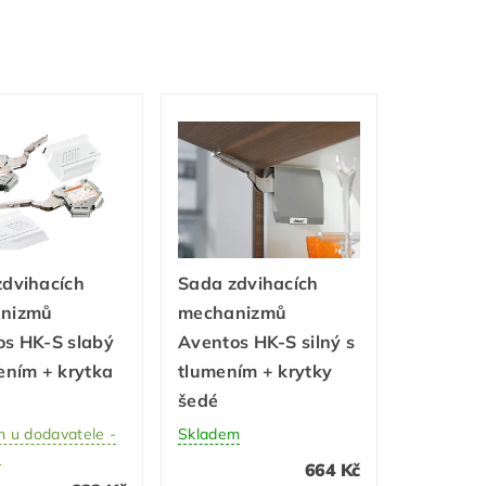
zdvihacích
Sada zdvihacích
nizmů
mechanizmů
os HK-S slabý
Aventos HK-S silný s
ením + krytka
tlumením + krytky
šedé
 u dodavatele -
Skladem
ů
664 Kč