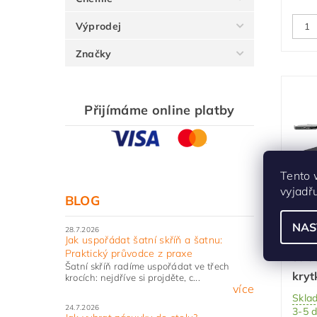
Výprodej
Značky
Přijímáme online platby
Tento 
vyjadř
BLOG
Sada
mec
NAS
28.7.2026
Ave
Jak uspořádat šatní skříň a šatnu:
Praktický průvodce z praxe
stře
Šatní skříň radíme uspořádat ve třech
kryt
krocích: nejdříve si projděte, c...
více
Skla
24.7.2026
3-5 