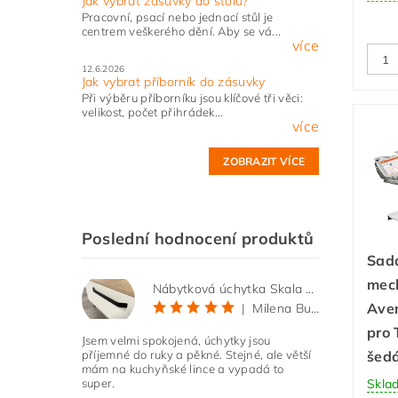
Jak vybrat zásuvky do stolu?
Pracovní, psací nebo jednací stůl je
centrem veškerého dění. Aby se vá...
více
12.6.2026
Jak vybrat příborník do zásuvky
Při výběru příborníku jsou klíčové tři věci:
velikost, počet přihrádek...
více
ZOBRAZIT VÍCE
Poslední hodnocení produktů
Sada
mec
Nábytková úchytka Skala černá matná
Aven
|
Milena Bučková
pro 
Jsem velmi spokojená, úchytky jsou
šed
příjemné do ruky a pěkné. Stejné, ale větší
mám na kuchyňské lince a vypadá to
Skla
super.