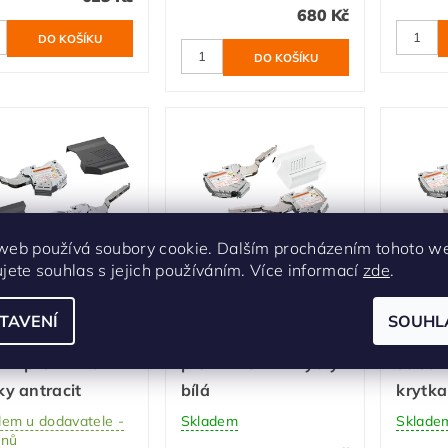
680 Kč
web používá soubory cookie. Dalším procházením tohoto w
ujete souhlas s jejich používáním. Více informací
zde
.
 zdvihacích
Sada zdvihacích
Sada 
hanizmů
mechanizmů
mecha
TAVENÍ
SOUHL
ntos HK-S
Aventos HK-S silný
Avent
dní pro TIP-ON +
pro TIP-ON + krytky
středn
ky antracit
bílá
krytka
dem u dodavatele -
Skladem
Sklade
dnů