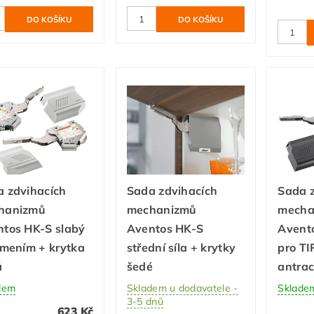
 zdvihacích
Sada zdvihacích
Sada 
hanizmů
mechanizmů
mecha
tos HK-S slabý
Aventos HK-S
Avento
umením + krytka
střední síla + krytky
pro TI
á
šedé
antrac
dem
Skladem u dodavatele -
Sklade
3-5 dnů
623 Kč