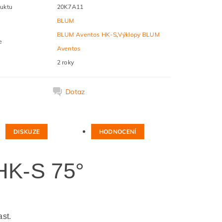
uktu
20K7A11
BLUM
BLUM Aventos HK-S
,
Výklopy BLUM
e
Aventos
2 roky
k
Dotaz
DISKUZE
HODNOCENÍ
HK-S 75°
st.