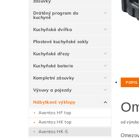
zásuvky
Drátěný program do
kuchyně
Kuchyňská dvířka
Plastové kuchyňské sokly
Kuchyňské dřezy
Kuchyňské baterie
Kompletní zásuvky
POPIS
Výsuvy a pojezdy
Nábytkové výklopy
Om
Aventos HF top
Aventos HK top
od výrob
Aventos HK-S
Omezova