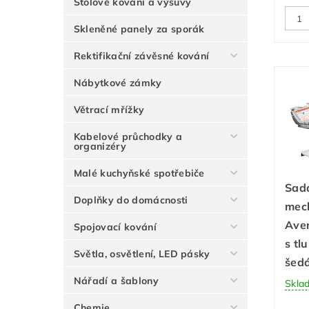
Stolové kování a výsuvy
Skleněné panely za sporák
Rektifikační závěsné kování
Nábytkové zámky
Větrací mřížky
Kabelové průchodky a
organizéry
Malé kuchyňské spotřebiče
Sada
Doplňky do domácnosti
mec
Aven
Spojovací kování
s tl
Světla, osvětlení, LED pásky
šed
Nářadí a šablony
Skla
Chemie