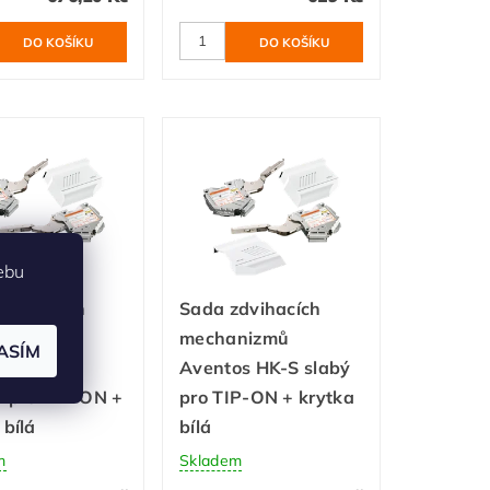
ebu
zdvihacích
Sada zdvihacích
nizmů
mechanizmů
ASÍM
os HK-S
Aventos HK-S slabý
í pro TIP-ON +
pro TIP-ON + krytka
 bílá
bílá
m
Skladem