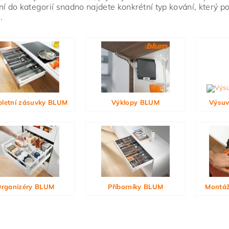
ní do kategorií snadno najdete konkrétní typ kování, který 
.
ním hodnocení souhlasíte s
podmínkami ochrany osobních údajů
letní zásuvky BLUM
Výklopy BLUM
Výsuv
rganizéry BLUM
Příborníky BLUM
Montáž