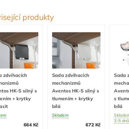
isející produkty
 zdvihacích
Sada zdvihacích
Sada 
hanizmů
mechanizmů
mecha
tos HK-S silný s
Aventos HK-S silný s
Avent
ením + krytky
tlumením + krytky
s tlum
acit
bílá
bílá
dem
Skladem
Skladem
3-5 dn
664 Kč
672 Kč