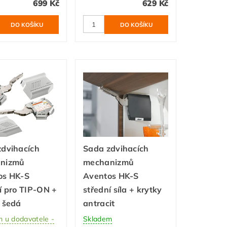
699 Kč
629 Kč
zdvihacích
Sada zdvihacích
nizmů
mechanizmů
os HK-S
Aventos HK-S
í pro TIP-ON +
střední síla + krytky
 šedá
antracit
 u dodavatele -
Skladem