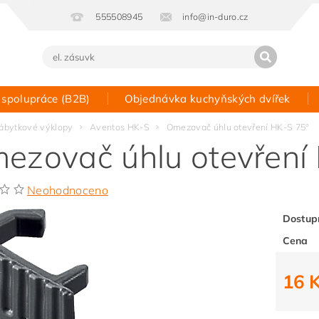
555508945
info@in-duro.cz
 spolupráce (B2B)
Objednávka kuchyňských dvířek
Kontakt
ábytkové výklopy
Aventos HK-S
Omezovač úhlu otevření HK-S 75°
ezovač úhlu otevření
Neohodnoceno
Dostup
Cena
16 