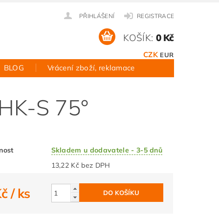
PŘIHLÁŠENÍ
REGISTRACE
KOŠÍK:
0 Kč
CZK
EUR
BLOG
Vrácení zboží, reklamace
 HK-S 75°
nost
Skladem u dodavatele - 3-5 dnů
13,22 Kč bez DPH
Kč
/ ks