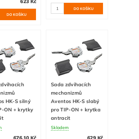
623 Kč
zdvihacích
Sada zdvihacích
nizmů
mechanizmů
s HK-S silný
Aventos HK-S slabý
P-ON + krytky
pro TIP-ON + krytka
it
antracit
m
Skladem
676,10 Kč
629 Kč