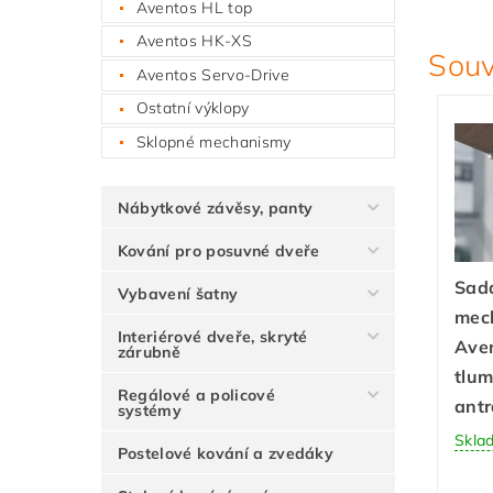
Aventos HL top
Aventos HK-XS
Souv
Aventos Servo-Drive
Ostatní výklopy
Sklopné mechanismy
Nábytkové závěsy, panty
Kování pro posuvné dveře
Sada
Vybavení šatny
mec
Interiérové dveře, skryté
Aven
zárubně
tlum
Regálové a policové
antr
systémy
Skla
Postelové kování a zvedáky