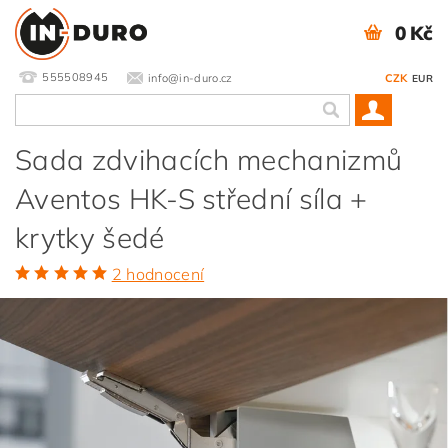
0 Kč
555508945
info@in-duro.cz
CZK
EUR
Sada zdvihacích mechanizmů
Aventos HK-S střední síla +
krytky šedé
2 hodnocení