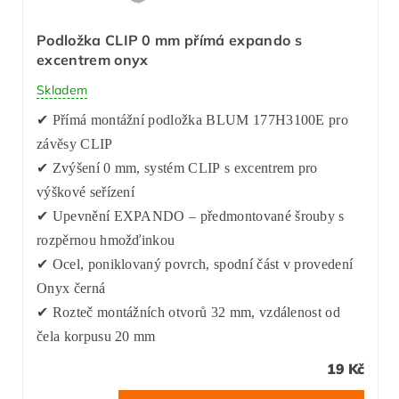
Podložka CLIP 0 mm přímá expando s
excentrem onyx
Skladem
✔ Přímá montážní podložka BLUM 177H3100E pro
závěsy CLIP
✔ Zvýšení 0 mm, systém CLIP s excentrem pro
výškové seřízení
✔ Upevnění EXPANDO – předmontované šrouby s
rozpěrnou hmožďinkou
✔ Ocel, poniklovaný povrch, spodní část v provedení
Onyx černá
✔ Rozteč montážních otvorů 32 mm, vzdálenost od
čela korpusu 20 mm
19 Kč