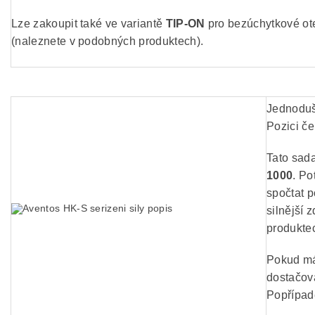
Lze zakoupit také ve variantě
TIP-ON
pro bezúchytkové ote
(naleznete v podobných produktech).
Jednoduše
Pozici če
Tato sad
1000
. Po
spočtat 
silnější
produkte
Pokud má
dostačova
Popřípadě