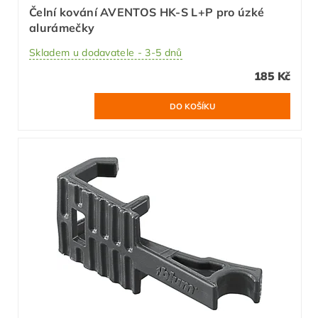
Čelní kování AVENTOS HK-S L+P pro úzké
alurámečky
Skladem u dodavatele - 3-5 dnů
185 Kč