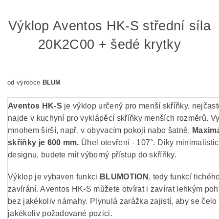
Výklop Aventos HK-S střední síla
20K2C00 + šedé krytky
od výrobce
BLUM
Aventos HK-S
je výklop určený pro menší skříňky, nejčastě
najde v kuchyní pro vyklápěcí skříňky menších rozměrů. Vyu
mnohem širší, např. v obyvacím pokoji nabo šatně.
Maximá
skříňky je 600 mm.
Úhel otevření - 107°. Díky minimalist
designu, budete mít výborný přístup do skříňky.
Výklop je vybaven funkci
BLUMOTION
, tedy funkcí tiché
zavírání. Aventos HK-S můžete otvírat i zavírat lehkým p
bez jakékoliv námahy. Plynulá zarážka zajistí, aby se čelo 
jakékoliv požadované pozici.