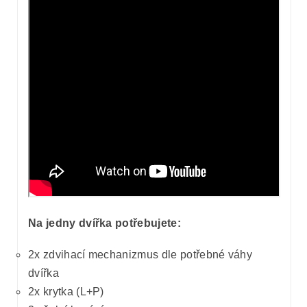
Na jedny dvířka potřebujete:
2x zdvihací mechanizmus dle potřebné váhy
dvířka
2x krytka (L+P)