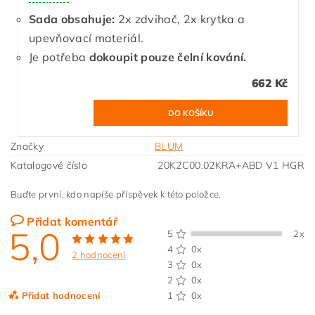
Sada obsahuje:
2x zdvihač, 2x krytka a
upevňovací materiál.
Je potřeba
dokoupit pouze čelní kování.
662 Kč
Značky
BLUM
Katalogové číslo
20K2C00.02KRA+ABD V1 HGR
Buďte první, kdo napíše příspěvek k této položce.
Přidat komentář
5,0
5
2x
4
0x
2 hodnocení
3
0x
2
0x
Přidat hodnocení
1
0x