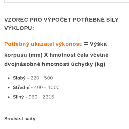
VZOREC PRO VÝPOČET POTŘEBNÉ SÍLY
VÝKLOPU:
=
Potřebný ukazatel výkonosti
Výška
x
korpusu (mm)
hmotnost čela včetně
dvojná
sobné hmotnosti úchytky (kg)
Slabý -
220 – 500
Střední -
400 – 1000
Silný -
960
– 2215
Součást sady: