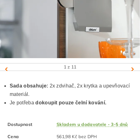
1
z 11
Sada obsahuje:
2x zdvihač, 2x krytka a upevňovací
materiál.
Je potřeba
dokoupit pouze čelní kování.
Dostupnost
Skladem u dodavatele - 3-5 dnů
Cena
561,98 Kč bez DPH