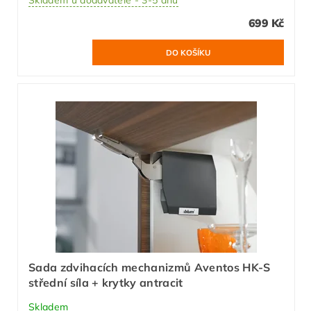
Skladem u dodavatele - 3-5 dnů
699 Kč
Sada zdvihacích mechanizmů Aventos HK-S
střední síla + krytky antracit
Skladem