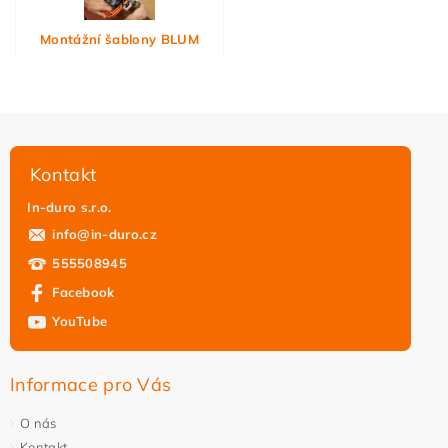
Montážní šablony BLUM
Kontakt
In-duro s.r.o.
info
@
in-duro.cz
555508945
Facebook
YouTube
Informace pro Vás
O nás
Kontakt