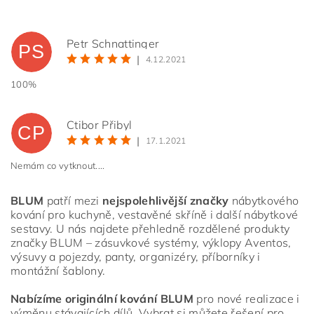
Petr Schnattinger
PS
|
4.12.2021
100%
Ctibor Přibyl
CP
|
17.1.2021
Nemám co vytknout....
Vložením hodnocení souhlasíte s
podmínkami ochrany
BLUM
patří mezi
nejspolehlivější značky
nábytkového
osobních údajů
kování pro kuchyně, vestavěné skříně i další nábytkové
sestavy. U nás najdete přehledně rozdělené produkty
značky BLUM – zásuvkové systémy, výklopy Aventos,
výsuvy a pojezdy, panty, organizéry, příborníky i
montážní šablony.
Nabízíme originální kování BLUM
pro nové realizace i
výměnu stávajících dílů. Vybrat si můžete řešení pro