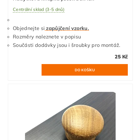
Centrální sklad (3-5 dnů)
Objednejte si
zapůjčení vzorku.
Rozměry naleznete v popisu
Součásti dodávky jsou i šroubky pro montáž.
25 Kč