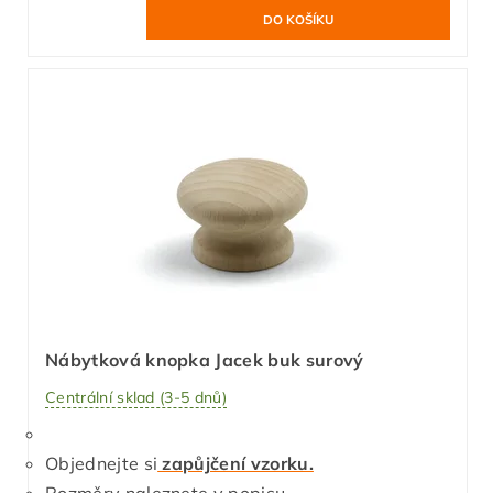
Nábytková knopka Jacek buk surový
Centrální sklad (3-5 dnů)
Objednejte si
zapůjčení vzorku.