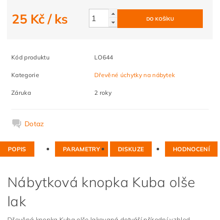
25 Kč
/ ks
Kód produktu
LO644
Kategorie
Dřevěné úchytky na nábytek
Záruka
2 roky
Dotaz
POPIS
PARAMETRY
DISKUZE
HODNOCENÍ
Nábytková knopka Kuba olše
lak
Dřevěná knopka Kuba olše lakovaná dotváří přírodní vzhled