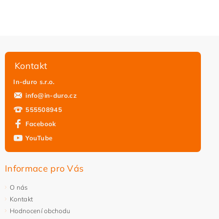
Kontakt
In-duro s.r.o.
info
@
in-duro.cz
555508945
Facebook
YouTube
Vložením hodnocení souhlasíte s
podmínkami ochrany
osobních údajů
Informace pro Vás
O nás
Kontakt
Hodnocení obchodu