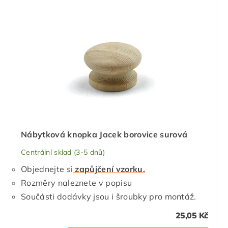
Nábytková knopka Jacek borovice surová
Centrální sklad (3-5 dnů)
Objednejte si
zapůjčení vzorku.
Rozměry naleznete v popisu
Součásti dodávky jsou i šroubky pro montáž.
25,05 Kč