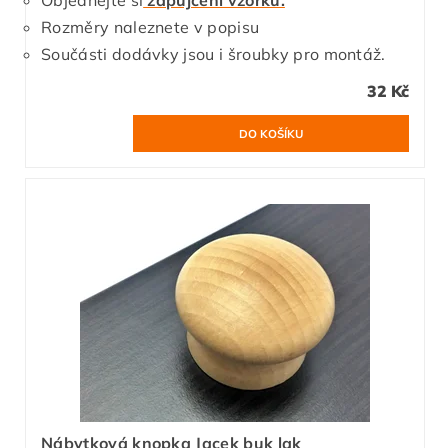
Objednejte si
zapůjčení vzorku.
Rozměry naleznete v popisu
Součásti dodávky jsou i šroubky pro montáž.
32 Kč
Nábytková knopka Jacek buk lak