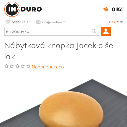
0 Kč
555508945
info@in-duro.cz
CZK
EUR
Nábytková knopka Jacek olše
lak
Neohodnoceno