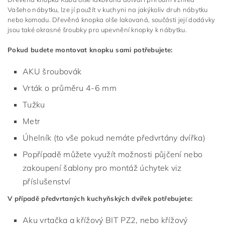
Vašeho nábytku, lze jí použít v kuchyni na jakýkoliv druh nábytku
nebo komodu. Dřevěná knopka olše lakovaná, součásti její dodávky
jsou také okrasné šroubky pro upevnění knopky k nábytku.
Pokud budete montovat knopku sami potřebujete:
AKU šroubovák
Vrták o průměru 4-6 mm
Tužku
Metr
Úhelník (to vše pokud nemáte předvrtány dvířka)
Popřípadě můžete využít možnosti půjčení nebo
zakoupení šablony pro montáž úchytek viz
příslušenství
V případě předvrtaných kuchyňských dvířek potřebujete:
Aku vrtačka a křížový BIT PZ2, nebo křížový