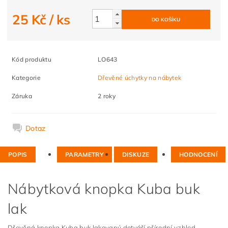
25 Kč
/ ks
Kód produktu
LO643
Kategorie
Dřevěné úchytky na nábytek
Záruka
2 roky
Dotaz
POPIS
PARAMETRY
DISKUZE
HODNOCENÍ
Nábytková knopka Kuba buk
lak
Dřevěná knopka Kuba buk lakovaný dotváří přírodní vzhled