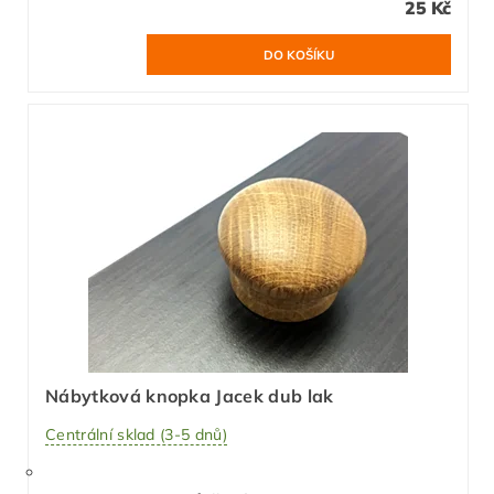
25 Kč
Nábytková knopka Jacek dub lak
Centrální sklad (3-5 dnů)