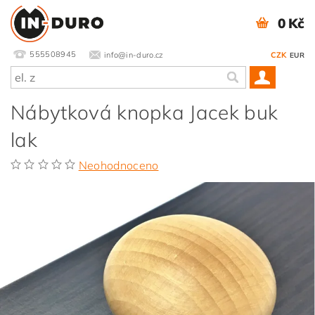
0 Kč
555508945
info@in-duro.cz
CZK
EUR
Nábytková knopka Jacek buk
lak
Neohodnoceno