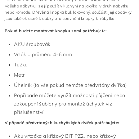
Vašeho nábytku, lze jí použít v kuchyni na jakýkoliv druh nábytku
nebo komodu. Dřevěná knopka buk lakovaný, součásti její dodávky
jsou také okrasné šroubky pro upevnění knopky k nábytku.
Pokud budete montovat knopku sami potřebujete:
AKU šroubovák
Vrták o průměru 4-6 mm
Tužku
Metr
Úhelník (to vše pokud nemáte předvrtány dvířka)
Popřípadě můžete využít možnosti půjčení nebo
zakoupení šablony pro montáž úchytek viz
příslušenství
V případě předvrtaných kuchyňských dvířek potřebujete:
Aku vrtačka a křížový BIT PZ2, nebo křížový