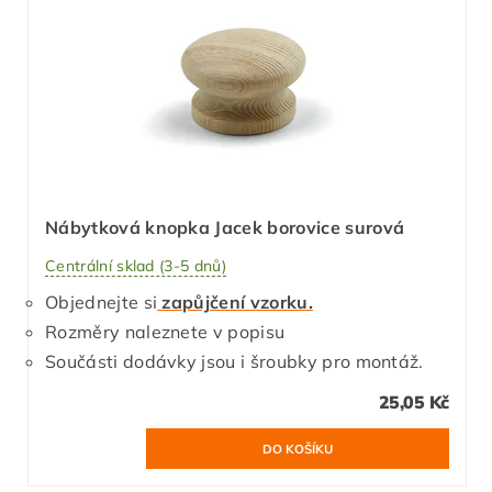
Nábytková knopka Jacek borovice surová
Centrální sklad (3-5 dnů)
Objednejte si
zapůjčení vzorku.
Rozměry naleznete v popisu
Součásti dodávky jsou i šroubky pro montáž.
25,05 Kč