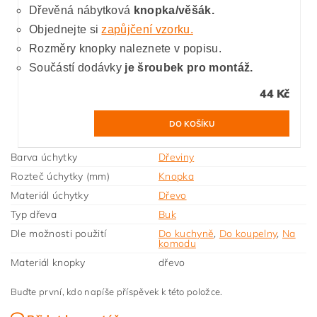
Dřevěná nábytková
knopka/věšák.
Objednejte si
zapůjčení vzorku.
Rozměry knopky naleznete v popisu.
Součástí dodávky
je šroubek pro montáž.
44 Kč
Barva úchytky
Dřeviny
Rozteč úchytky (mm)
Knopka
Materiál úchytky
Dřevo
Typ dřeva
Buk
Dle možnosti použití
Do kuchyně
,
Do koupelny
,
Na
komodu
Materiál knopky
dřevo
Buďte první, kdo napíše příspěvek k této položce.