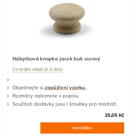
Nábytková knopka Jacek buk surový
Centrální sklad (3-5 dnů)
Objednejte si
zapůjčení vzorku.
Rozměry naleznete v popisu
Součásti dodávky jsou i šroubky pro montáž.
25,05 Kč