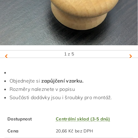
1
z 5
Objednejte si
zapůjčení vzorku.
Rozměry naleznete v popisu
Součásti dodávky jsou i šroubky pro montáž.
Dostupnost
Centrální sklad (3-5 dnů)
Cena
20,66 Kč bez DPH