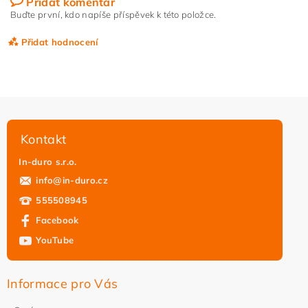
Přidat komentář
Buďte první, kdo napíše příspěvek k této položce.
Přidat hodnocení
Kontakt
In-duro s.r.o.
info
@
in-duro.cz
555508945
Facebook
YouTube
Vložením hodnocení souhlasíte s
podmínkami ochrany
osobních údajů
Informace pro Vás