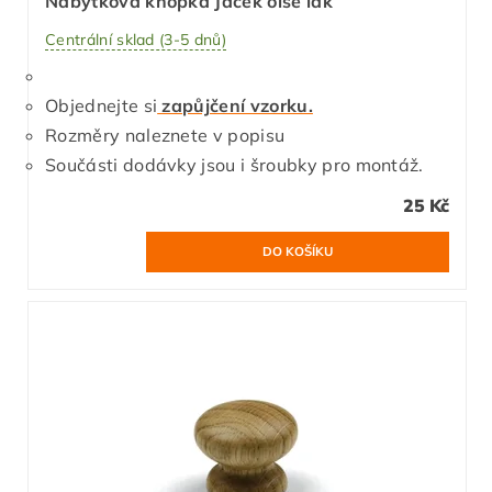
Nábytková knopka Jacek olše lak
Centrální sklad (3-5 dnů)
Objednejte si
zapůjčení vzorku.
Rozměry naleznete v popisu
Součásti dodávky jsou i šroubky pro montáž.
25 Kč