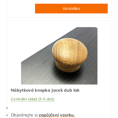
Nábytková knopka Jacek dub lak
Centrální sklad (3-5 dnů)
Objednejte si
zapůjčení vzorku.