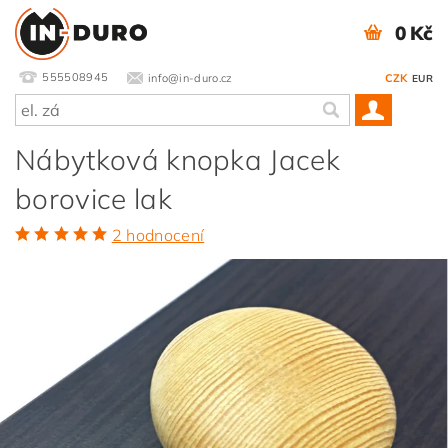
0 Kč
555508945
info@in-duro.cz
CZK
EUR
Nábytková knopka Jacek
borovice lak
2 hodnocení