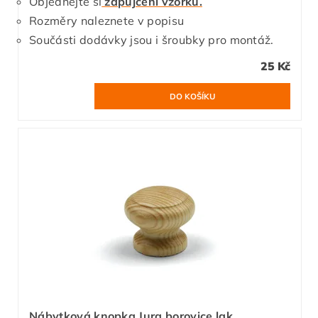
Objednejte si
zapůjčení vzorku.
Rozměry naleznete v popisu
Součásti dodávky jsou i šroubky pro montáž.
25 Kč
Nábytková knopka Jura borovice lak