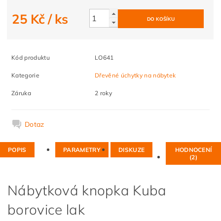
25 Kč
/ ks
Kód produktu
LO641
Kategorie
Dřevěné úchytky na nábytek
Záruka
2 roky
Dotaz
POPIS
PARAMETRY
DISKUZE
HODNOCENÍ
(2)
Nábytková knopka Kuba
borovice lak