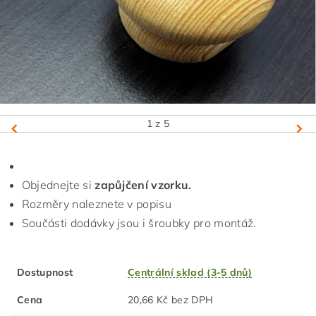
1
z 5
Objednejte si
zapůjčení vzorku.
Rozměry naleznete v popisu
Součásti dodávky jsou i šroubky pro montáž.
Dostupnost
Centrální sklad (3-5 dnů)
Cena
20,66 Kč bez DPH