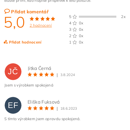
Buďte první, kdo napíše příspěvek k této položce.
Přidat komentář
5,0
5
2x
4
0x
2 hodnocení
3
0x
2
0x
Přidat hodnocení
1
0x
Jitka Černá
JČ
|
3.8.2024
Jsem s výrobkem spokojená
Eliška Fuksová
EF
|
18.6.2023
S tímto výrobkem jsem opravdu spokojená.