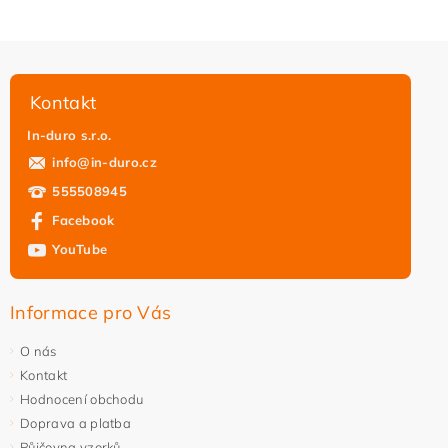
Vložením hodnocení souhlasíte s
podmínkami ochrany
osobních údajů
Kontakt
In-duro s.r.o.
info
@
in-duro.cz
555508945
Facebook
YouTube
Informace pro Vás
O nás
Kontakt
Hodnocení obchodu
Doprava a platba
Půjčovna vzorků