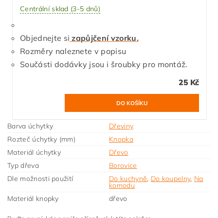
Centrální sklad (3-5 dnů)
Objednejte si
zapůjčení vzorku.
Rozměry naleznete v popisu
Součásti dodávky jsou i šroubky pro montáž.
25 Kč
Barva úchytky
Dřeviny
Rozteč úchytky (mm)
Knopka
Materiál úchytky
Dřevo
Typ dřeva
Borovice
Dle možnosti použití
Do kuchyně
,
Do koupelny
,
Na
komodu
Materiál knopky
dřevo