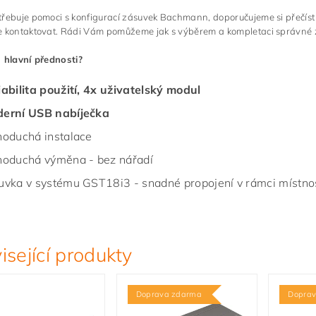
třebuje pomoci s konfigurací zásuvek Bachmann, doporučujeme si přečís
 kontaktovat. Rádi Vám pomůžeme jak s výběrem a kompletaci správné zás
 hlavní přednosti?
iabilita použití, 4x uživatelský modul
erní USB nabíječka
noduchá instalace
noduchá výměna - bez nářadí
uvka v systému GST18i3 - snadné propojení v rámci místno
isející produkty
Doprava zdarma
Dopra