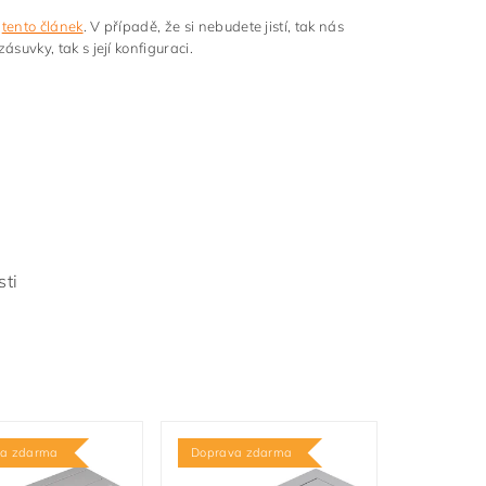
t
tento článek
. V případě, že si nebudete jistí, tak nás
uvky, tak s její konfiguraci.
sti
va zdarma
Doprava zdarma