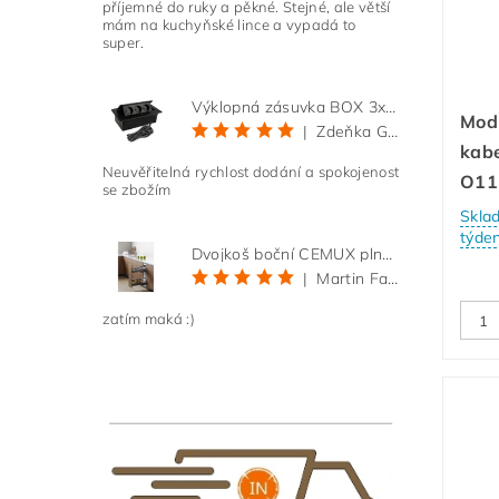
příjemné do ruky a pěkné. Stejné, ale větší
mám na kuchyňské lince a vypadá to
super.
Výklopná zásuvka BOX 3x 230V s 3m kabelem - černá
Mod
|
Zdeňka Gold
kabe
Neuvěřitelná rychlost dodání a spokojenost
O1
se zbožím
Skla
týde
Dvojkoš boční CEMUX plné dno 3D, s tlumením antracit 200 mm
|
Martin Faltus
zatím maká :)