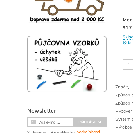
Mod
917
Skla
týde
Značky
Způsob o
Způsob m
Newsletter
Vybavení
Systém 
Výrobce
podmínkami
Vložením e-mailu souhlasíte s