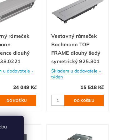
vný rámeček
Vestavný rámeček
mann
Bachmann TOP
rence dlouhý
FRAME dlouhý šedý
338.0221
symetrický 925.801
 u dodavatele -
Skladem u dodavatele -
týden
24 049 Kč
15 518 Kč
ebu