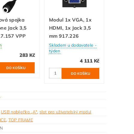
ová spojka
Modul 1x VGA, 1x
ne Jack 3,5
HDMI, 1x Jack 3,5
7.157 VPP
mm 917.226
m
Skladem u dodavatele -
týden
283 Kč
4 111 Kč
m
,
USB nabíječka „A"
,
slot pro uživatelský modul
NCE
,
TOP FRAME
N