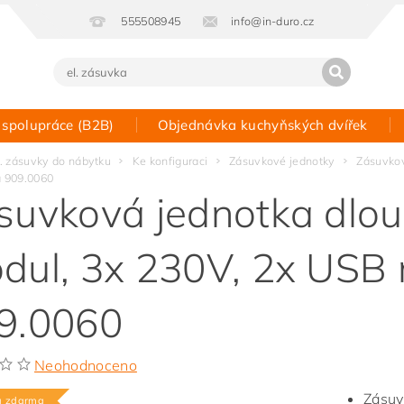
555508945
info@in-duro.cz
 spolupráce (B2B)
Objednávka kuchyňských dvířek
Kontakt
l. zásuvky do nábytku
Ke konfiguraci
Zásuvkové jednotky
Zásuvkov
a 909.0060
suvková jednotka dlou
dul, 3x 230V, 2x USB 
9.0060
Neohodnoceno
Zásuv
a zdarma