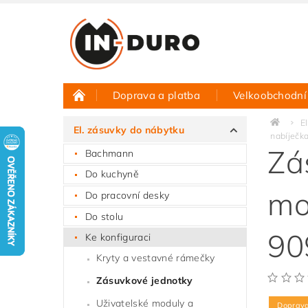
Doprava a platba
Velkoobchodní
Půjčovna vzorků
Hodnocení obchodu
E
El. zásuvky do nábytku
nabíječk
Zá
Bachmann
Do kuchyně
mo
Do pracovní desky
Do stolu
90
Ke konfiguraci
Kryty a vestavné rámečky
Zásuvkové jednotky
Uživatelské moduly a
Doprav