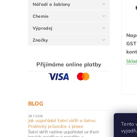
Nářadí a šablony
Chemie
Výprodej
Napá
Značky
GST
kon
Skla
Přijímáme online platby
BLOG
28.7.2026
Jak uspořádat šatní skříň a šatnu:
Tento 
Praktický průvodce z praxe
vyjadř
Dop
Šatní skříň radíme uspořádat ve třech
krocích: nejdříve si projděte, c...