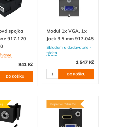
ová spojka
Modul 1x VGA, 1x
one 917.120
Jack 3,5 mm 917.045
.0
Skladem u dodavatele -
týden
áváme
1 547 Kč
941 Kč
ej
Doprava zdarma