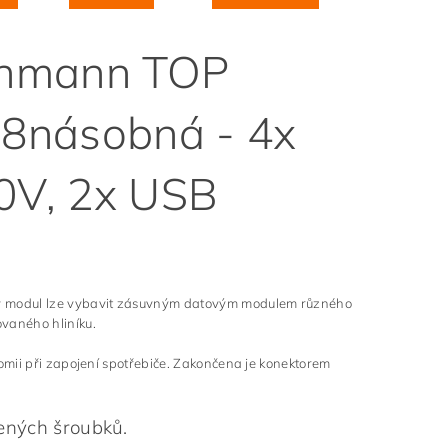
chmann TOP
násobná - 4x
30V, 2x USB
 modul lze vybavit zásuvným datovým modulem různého
vaného hliníku.
omii při zapojení spotřebiče. Zakončena je konektorem
žených šroubků.