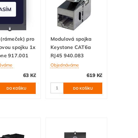
ASÍM
(rámeček) pro
Modulová spojka
ovou spojku 1x
Keystone CAT6a
one 917.001
RJ45 940.083
áváme
Objednáváme
63 Kč
619 Kč