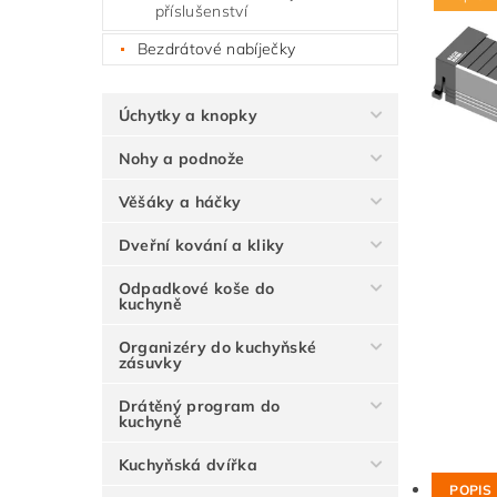
příslušenství
Bezdrátové nabíječky
Úchytky a knopky
Nohy a podnože
Věšáky a háčky
Dveřní kování a kliky
Odpadkové koše do
kuchyně
Organizéry do kuchyňské
zásuvky
Drátěný program do
kuchyně
Kuchyňská dvířka
POPIS