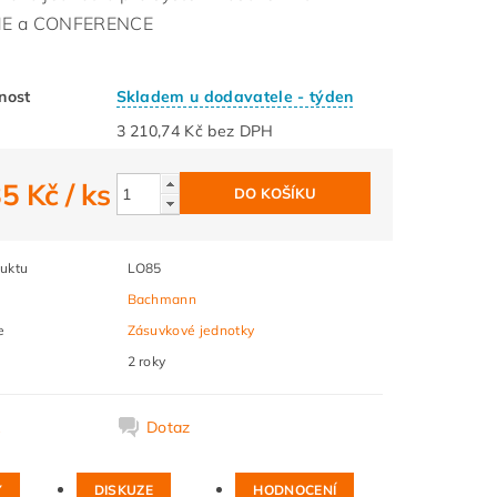
E a CONFERENCE
nost
Skladem u dodavatele - týden
3 210,74 Kč bez DPH
85 Kč
/ ks
uktu
LO85
Bachmann
e
Zásuvkové jednotky
2 roky
k
Dotaz
Y
DISKUZE
HODNOCENÍ