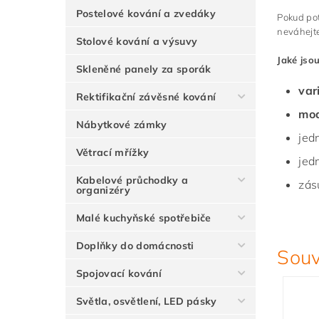
Postelové kování a zvedáky
Pokud po
neváhejte
Stolové kování a výsuvy
Jaké jsou
Skleněné panely za sporák
var
Rektifikační závěsné kování
mod
Nábytkové zámky
jed
Větrací mřížky
jed
Kabelové průchodky a
zás
organizéry
Malé kuchyňské spotřebiče
Doplňky do domácnosti
Souv
Spojovací kování
Světla, osvětlení, LED pásky