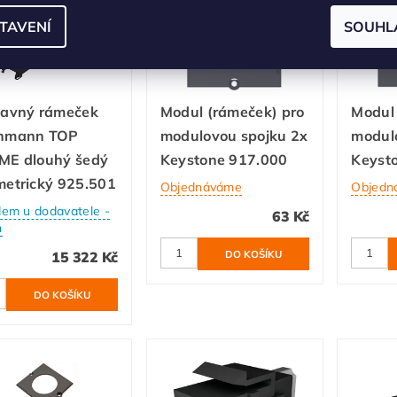
TAVENÍ
SOUHL
tavný rámeček
Modul (rámeček) pro
Modul 
hmann TOP
modulovou spojku 2x
modul
ME dlouhý šedý
Keystone 917.000
Keyst
etrický 925.501
Objednáváme
Objedn
dem u dodavatele -
63 Kč
n
15 322 Kč