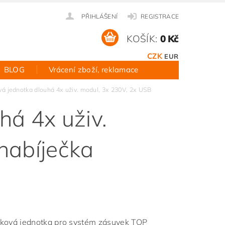
PŘIHLÁŠENÍ
REGISTRACE
KOŠÍK:
0 Kč
CZK
EUR
BLOG
Vrácení zboží, reklamace
á jednotka dlouhá 4x uživ. modul, 3x 230V, 2x USB
há 4x uživ.
nabíječka
ková jednotka pro systém zásuvek TOP