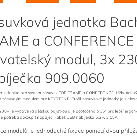
suvková jednotka Ba
AME a CONFERENCE 8
ivatelský modul, 3x 2
bíječka 909.0060
á jednotka pro systém zásuvek TOP FRAME a CONFERENCE. Uživatelský
o zásuvným modulem pro KEYSTONE. Profil zásuvkové jednotky je z eloxo
30V je vybavena dětskou pojistkou a je pootočena o 35° pro lepší ergon
e potřeba dokoupit napájecí kabel. USB nabíječka 5,2V, 3,15A
ace modulů je jednoduché fixace pomocí dvou přilo