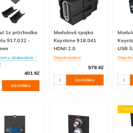
ul 1x průchodka
Modulová spojka
Modul
lu 917.032 -
Keystone 918.041
Keyst
1mm
HDMI 2.0
USB 3
dem u dodavatele -
Objednáváme
Objedn
n
978 Kč
401 Kč
Výprod