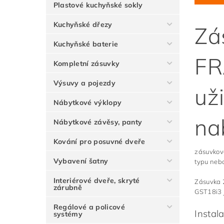
Plastové kuchyňské sokly
Kuchyňské dřezy
Zá
Kuchyňské baterie
FR
Kompletní zásuvky
Výsuvy a pojezdy
už
Nábytkové výklopy
na
Nábytkové závěsy, panty
Kování pro posuvné dveře
zásuvkov
Vybavení šatny
typu neb
Interiérové dveře, skryté
Zásuvka 2
zárubně
GST18i3 j
Regálové a policové
Instal
systémy