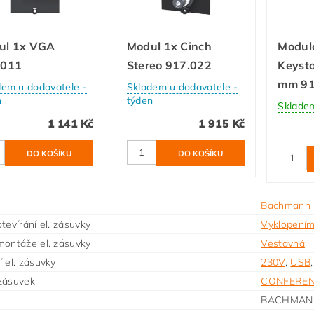
ul 1x VGA
Modul 1x Cinch
Modul
.011
Stereo 917.022
Keysto
mm 91
dem u dodavatele -
Skladem u dodavatele -
n
týden
Sklade
1 141 Kč
1 915 Kč
Bachmann
tevírání el. zásuvky
Vyklopení
ontáže el. zásuvky
Vestavná
 el. zásuvky
230V
,
USB
zásuvek
CONFERE
BACHMAN