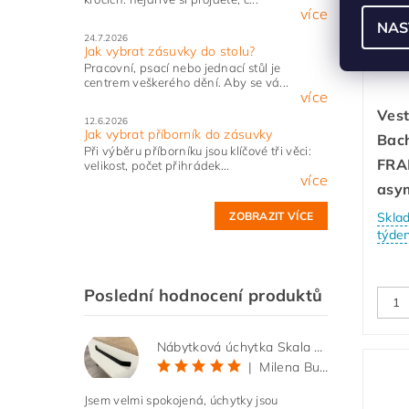
více
NAS
24.7.2026
Jak vybrat zásuvky do stolu?
Pracovní, psací nebo jednací stůl je
centrem veškerého dění. Aby se vá...
více
Ves
12.6.2026
Jak vybrat příborník do zásuvky
Bac
Při výběru příborníku jsou klíčové tři věci:
FRA
velikost, počet přihrádek...
více
asym
ZOBRAZIT VÍCE
Skla
týde
Poslední hodnocení produktů
Nábytková úchytka Skala černá matná
|
Milena Bučková
Jsem velmi spokojená, úchytky jsou