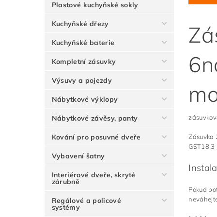
Plastové kuchyňské sokly
Kuchyňské dřezy
Zá
Kuchyňské baterie
6n
Kompletní zásuvky
Výsuvy a pojezdy
mo
Nábytkové výklopy
zásuvková
Nábytkové závěsy, panty
Kování pro posuvné dveře
Zásuvka 2
GST18i3 j
Vybavení šatny
Instal
Interiérové dveře, skryté
zárubně
Pokud po
neváhejte
Regálové a policové
systémy