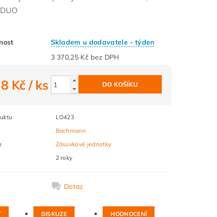
 DUO
nost
Skladem u dodavatele - týden
3 370,25 Kč bez DPH
78 Kč
/ ks
uktu
LO423
Bachmann
e
Zásuvkové jednotky
2 roky
k
Dotaz
Y
DISKUZE
HODNOCENÍ