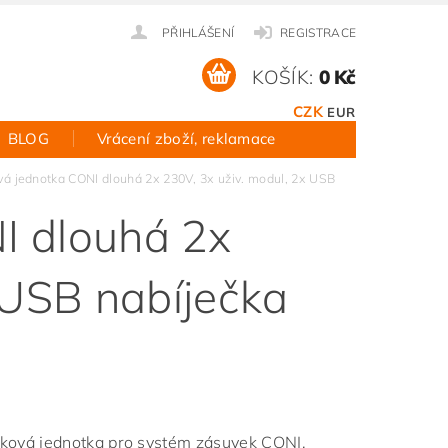
PŘIHLÁŠENÍ
REGISTRACE
KOŠÍK:
0 Kč
CZK
EUR
BLOG
Vrácení zboží, reklamace
á jednotka CONI dlouhá 2x 230V, 3x uživ. modul, 2x USB
I dlouhá 2x
 USB nabíječka
ková jednotka pro systém zásuvek CONI,