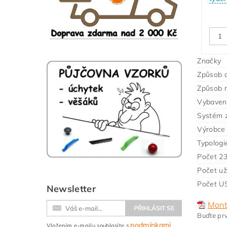
Značky
Způsob o
Způsob m
Vybavení
Systém 
Výrobce
Typologi
Počet 2
Počet už
Počet US
Newsletter
Mont
Buďte prv
podmínkami
Vložením e-mailu souhlasíte s