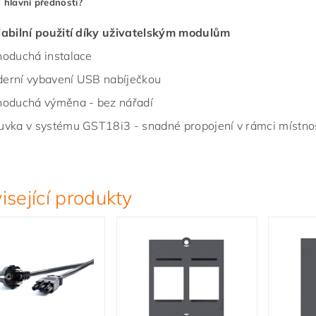
 hlavní přednosti?
iabilní použití díky uživatelským modulům
noduchá instalace
erní vybavení USB nabíječkou
noduchá výměna - bez nářadí
uvka v systému GST18i3 - snadné propojení v rámci místno
isející produkty