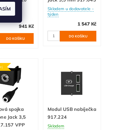
.0
ASÍM
Skladem u dodavatele -
týden
áváme
1 547 Kč
941 Kč
ej
ová spojka
Modul USB nabíječka
ne Jack 3,5
917.224
7.157 VPP
Skladem