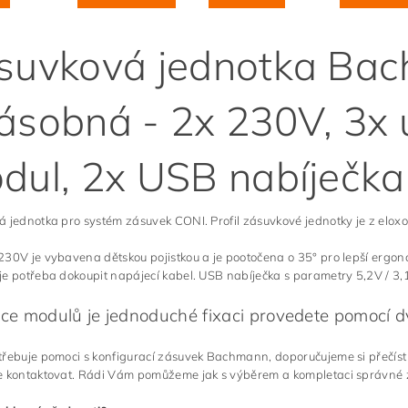
suvková jednotka Ba
ásobná - 2x 230V, 3x 
dul, 2x USB nabíječk
 jednotka pro systém zásuvek CONI. Profil zásuvkové jednotky je z eloxo
30V je vybavena dětskou pojistkou a je pootočena o 35° pro lepší ergon
e potřeba dokoupit napájecí kabel. USB nabíječka s parametry 5,2V / 3,
ace modulů je jednoduché fixaci provedete pomocí d
třebuje pomoci s konfigurací zásuvek Bachmann, doporučujeme si přečís
 kontaktovat. Rádi Vám pomůžeme jak s výběrem a kompletaci správné zás