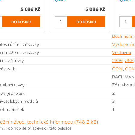
5 086 Kč
5 086 Kč
Bachmann
tevírání el. zásuvky
Vyklopení
ontáže el. zásuvky
Vestavná
 el. zásuvky
230V
,
USB
zásuvek
CONI
,
CON
BACHMAN
e el. zásuvky
Zásuvka s
30V jednotek
2
ivatelských modulů
3
B nabíječek
1
ážní návod, technické informace (748.2 kB)
ní, kdo napíše příspěvek k této položce.