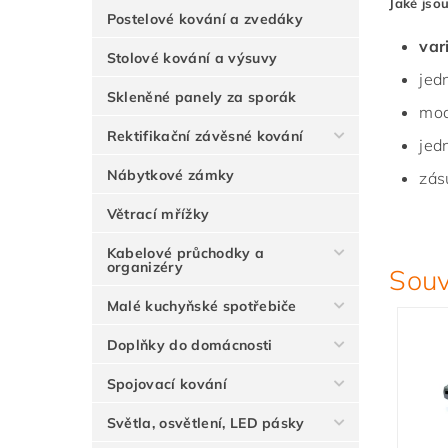
Jaké jsou
Postelové kování a zvedáky
var
Stolové kování a výsuvy
jed
Skleněné panely za sporák
mod
Rektifikační závěsné kování
jed
Nábytkové zámky
zás
Větrací mřížky
Kabelové průchodky a
organizéry
Souv
Malé kuchyňské spotřebiče
Doplňky do domácnosti
Spojovací kování
Světla, osvětlení, LED pásky