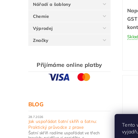
Nářadí a šablony
Napá
Chemie
GST
kon
Výprodej
Skla
Značky
Přijímáme online platby
BLOG
28.7.2026
Jak uspořádat šatní skříň a šatnu:
Tento 
Praktický průvodce z praxe
Mod
vyjadř
Šatní skříň radíme uspořádat ve třech
kabe
krocích: nejdříve si projděte, c...