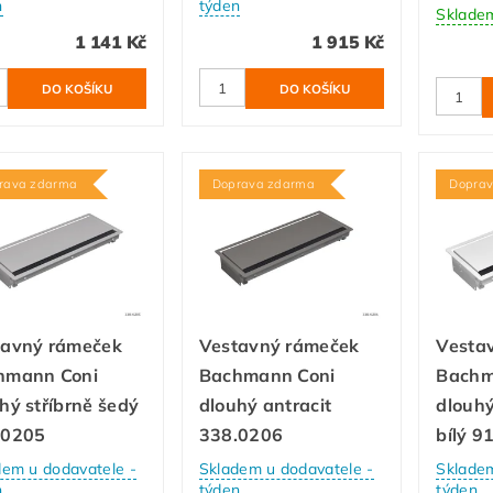
n
týden
Sklade
1 141 Kč
1 915 Kč
rava zdarma
Doprava zdarma
Dopra
tavný rámeček
Vestavný rámeček
Vesta
hmann Coni
Bachmann Coni
Bachm
hý stříbrně šedý
dlouhý antracit
dlouh
.0205
338.0206
bílý 9
dem u dodavatele -
Skladem u dodavatele -
Skladem
n
týden
týden