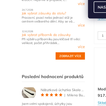
více
O1
NAS
24.7.2026
Jak vybrat zásuvky do stolu?
Skla
Pracovní, psací nebo jednací stůl je
týde
centrem veškerého dění. Aby se vá...
více
12.6.2026
Jak vybrat příborník do zásuvky
Při výběru příborníku jsou klíčové tři věci:
velikost, počet přihrádek...
více
ZOBRAZIT VÍCE
Poslední hodnocení produktů
Mod
Nábytková úchytka Skala černá matná
|
Milena Bučková
917
Skla
Jsem velmi spokojená, úchytky jsou