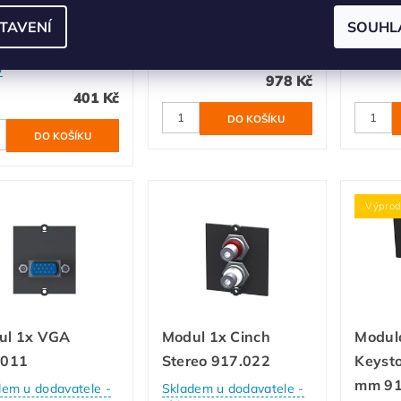
1mm
HDMI 2.0
USB 3
TAVENÍ
SOUHL
dem u dodavatele -
Objednáváme
Objedn
n
978 Kč
401 Kč
Výprod
ul 1x VGA
Modul 1x Cinch
Modul
.011
Stereo 917.022
Keysto
mm 91
dem u dodavatele -
Skladem u dodavatele -