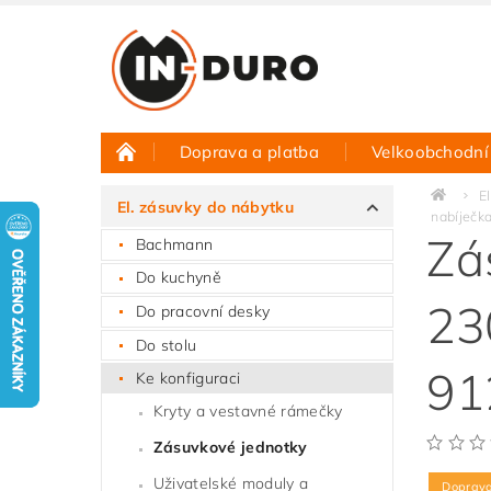
Doprava a platba
Velkoobchodní
Půjčovna vzorků
Hodnocení obchodu
E
El. zásuvky do nábytku
nabíječk
Zá
Bachmann
Do kuchyně
23
Do pracovní desky
Do stolu
91
Ke konfiguraci
Kryty a vestavné rámečky
Zásuvkové jednotky
Uživatelské moduly a
Doprav