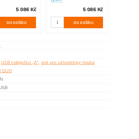
5 086 Kč
5 086 Kč
m
,
USB nabíječka „A"
,
slot pro uživatelský modul
I DUO
N
 USB