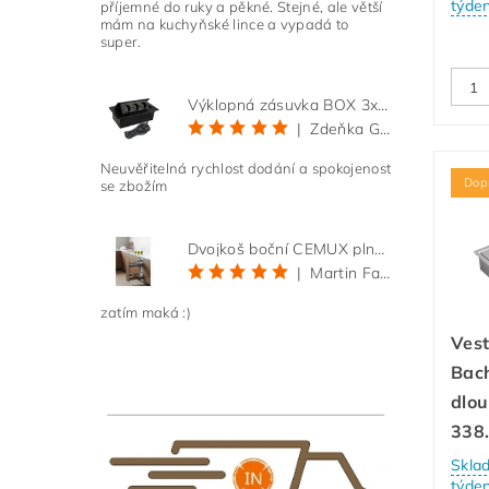
týde
příjemné do ruky a pěkné. Stejné, ale větší
mám na kuchyňské lince a vypadá to
super.
Výklopná zásuvka BOX 3x 230V s 3m kabelem - černá
|
Zdeňka Gold
Neuvěřitelná rychlost dodání a spokojenost
Dop
se zbožím
Dvojkoš boční CEMUX plné dno 3D, s tlumením antracit 200 mm
|
Martin Faltus
zatím maká :)
Ves
Bac
dlou
338
Skla
týde