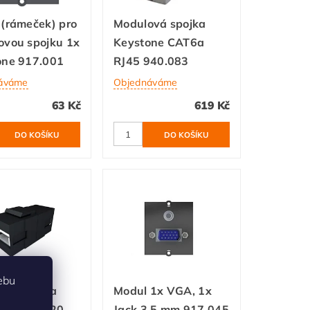
(rámeček) pro
Modulová spojka
ovou spojku 1x
Keystone CAT6a
one 917.001
RJ45 940.083
áváme
Objednáváme
63 Kč
619 Kč
ebu
ová spojka
Modul 1x VGA, 1x
one 917.120
Jack 3,5 mm 917.045