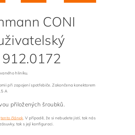
chmann CONI
uživatelský
a 912.0172
vaného hliníku.
omii při zapojení spotřebiče. Zakončena konektorem
15 A
vou přiložených šroubků.
t
tento článek
. V případě, že si nebudete jistí, tak nás
uvky, tak s její konfiguraci.