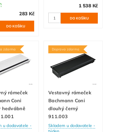
m
1 538 Kč
283 Kč
va zdarma
Doprava zdarma
vný rámeček
Vestavný rámeček
ann Coni
Bachmann Coni
ý hedvábně
dlouhý černý
11.001
911.003
 u dodavatele -
Skladem u dodavatele -
týden