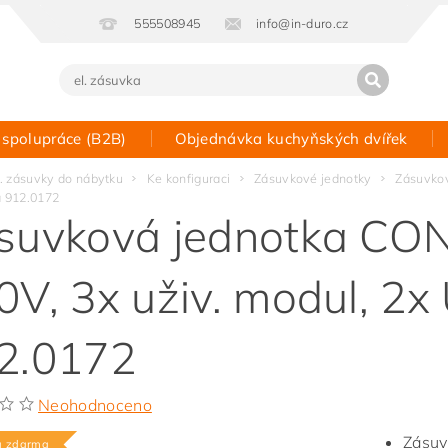
555508945
info@in-duro.cz
 spolupráce (B2B)
Objednávka kuchyňských dvířek
Kontakt
l. zásuvky do nábytku
Ke konfiguraci
Zásuvkové jednotky
Zásuvkov
a 912.0172
suvková jednotka CON
0V, 3x uživ. modul, 2x
2.0172
Neohodnoceno
Zásuv
a zdarma