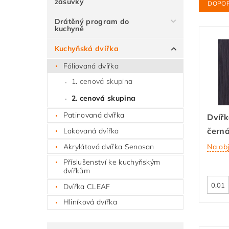
zásuvky
DOPO
Drátěný program do
kuchyně
Kuchyňská dvířka
Fóliovaná dvířka
1. cenová skupina
2. cenová skupina
Patinovaná dvířka
Dvířk
černá
Lakovaná dvířka
Akrylátová dvířka Senosan
Na ob
Příslušenství ke kuchyňským
dvířkům
Dvířka CLEAF
Hliníková dvířka