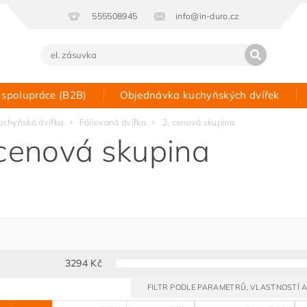
555508945
info@in-duro.cz
 spolupráce (B2B)
Objednávka kuchyňských dvířek
Kontakt
uchyňská dvířka
Fóliovaná dvířka
2. cenová skupina
 cenová skupina
3294
Kč
FILTR PODLE PARAMETRŮ, VLASTNOSTÍ