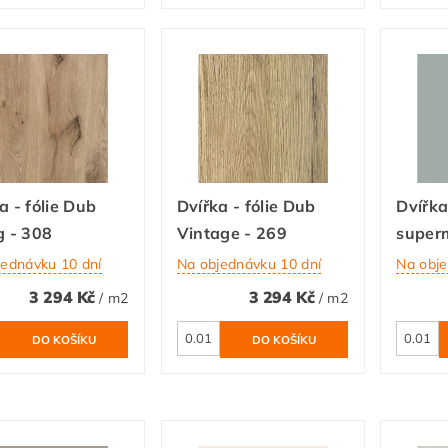
a - fólie Dub
Dvířka - fólie Dub
Dvířka 
g - 308
Vintage - 269
super
jednávku 10 dní
Na objednávku 10 dní
Na obje
3 294 Kč
3 294 Kč
/ m2
/ m2