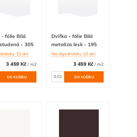
- fólie Bílá
Dvířka - fólie Bilá
 studená - 305
metalíza lesk - 195
dnávku 10 dní
Na objednávku 10 dní
3 459 Kč
3 459 Kč
/ m2
/ m2