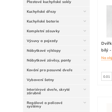
Plastové kuchyňské sokly
Kuchyňské dřezy
Kuchyňské baterie
Kompletní zásuvky
Výsuvy a pojezdy
Dvířk
bílý 
Nábytkové výklopy
Na ob
Nábytkové závěsy, panty
Kování pro posuvné dveře
Vybavení šatny
Interiérové dveře, skryté
zárubně
Regálové a policové
systémy