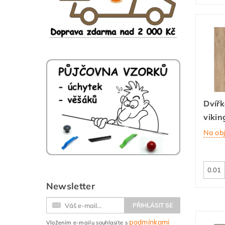
Dvířk
vikin
Na ob
Newsletter
podmínkami
Vložením e-mailu souhlasíte s