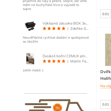
příjemné do ruky a pěkné. Stejné, ale větší
mám na kuchyňské lince a vypadá to
super.
Výklopná zásuvka BOX 3x 230V s 3m kabelem - černá
|
Zdeňka Gold
Neuvěřitelná rychlost dodání a spokojenost
se zbožím
Dvojkoš boční CEMUX plné dno 3D, s tlumením antracit 200 mm
|
Martin Faltus
zatím maká :)
Dvířk
Halif
Na ob