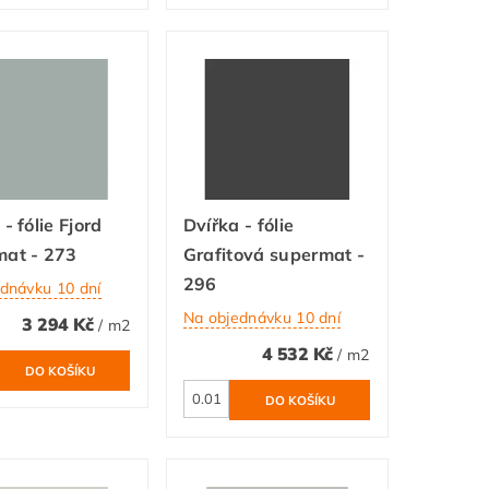
- fólie Fjord
Dvířka - fólie
mat - 273
Grafitová supermat -
296
dnávku 10 dní
Na objednávku 10 dní
3 294 Kč
/ m2
4 532 Kč
/ m2