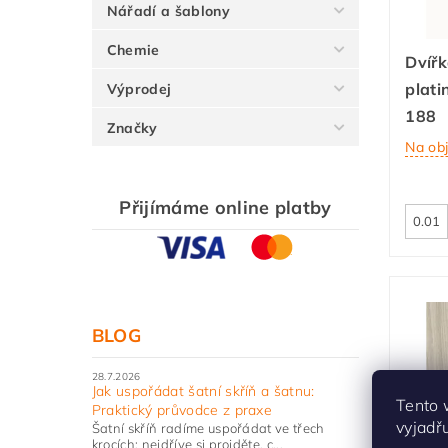
Nářadí a šablony
Chemie
Dvířk
plati
Výprodej
188
Značky
Na ob
Přijímáme online platby
BLOG
28.7.2026
Jak uspořádat šatní skříň a šatnu:
Tento 
Praktický průvodce z praxe
vyjadř
Šatní skříň radíme uspořádat ve třech
krocích: nejdříve si projděte, c...