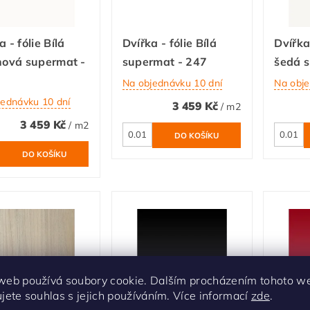
a - fólie Bílá
Dvířka - fólie Bílá
Dvířka 
nová supermat -
supermat - 247
šedá 
Na objednávku 10 dní
Na obje
jednávku 10 dní
3 459 Kč
/ m2
3 459 Kč
/ m2
web používá soubory cookie. Dalším procházením tohoto w
ujete souhlas s jejich používáním. Více informací
zde
.