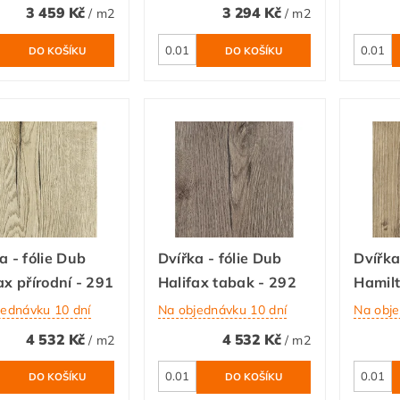
3 459 Kč
3 294 Kč
/ m2
/ m2
a - fólie Dub
Dvířka - fólie Dub
Dvířka
ax přírodní - 291
Halifax tabak - 292
Hamilt
jednávku 10 dní
Na objednávku 10 dní
Na obje
4 532 Kč
4 532 Kč
/ m2
/ m2