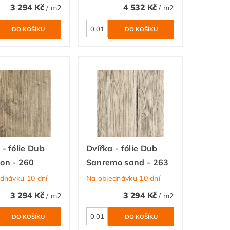
3 294 Kč
4 532 Kč
/ m2
/ m2
 - fólie Dub
Dvířka - fólie Dub
on - 260
Sanremo sand - 263
dnávku 10 dní
Na objednávku 10 dní
3 294 Kč
3 294 Kč
/ m2
/ m2