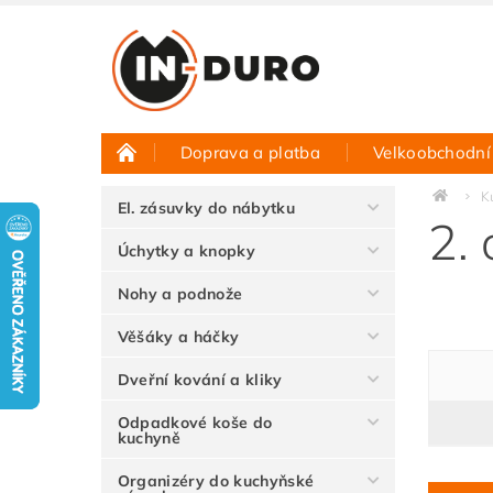
Doprava a platba
Velkoobchodní
Půjčovna vzorků
Hodnocení obchodu
K
El. zásuvky do nábytku
2.
Úchytky a knopky
Nohy a podnože
Věšáky a háčky
Dveřní kování a kliky
Odpadkové koše do
kuchyně
Organizéry do kuchyňské