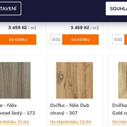
a - fólie Brest
Dvířka - fólie Černá
Dvířka
TAVENÍ
SOUHL
ý - 192
lesk - 34
lesk -
jednávku 10 dní
Na objednávku 10 dní
Na obje
3 459 Kč
3 459 Kč
/ m2
/ m2
a - fólie
Dvířka - fólie Dub
Dvířka
wood šedý - 172
cínový - 307
Gold c
jednávku 10 dní
Na objednávku 10 dní
Na obje