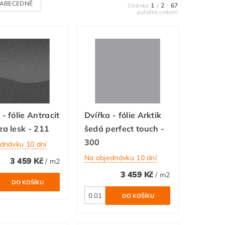
ABECEDNĚ
1
2
67
Stránka
z
-
položek celkem
 - fólie Antracit
Dvířka - fólie Arktik
za lesk - 211
šedá perfect touch -
300
dnávku 10 dní
Na objednávku 10 dní
3 459 Kč
/ m2
3 459 Kč
/ m2