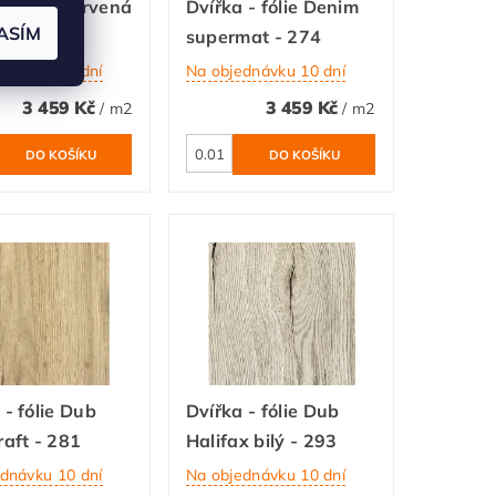
 - fólie Červená
Dvířka - fólie Denim
ASÍM
 120
supermat - 274
dnávku 10 dní
Na objednávku 10 dní
3 459 Kč
3 459 Kč
/ m2
/ m2
 - fólie Dub
Dvířka - fólie Dub
raft - 281
Halifax bilý - 293
dnávku 10 dní
Na objednávku 10 dní