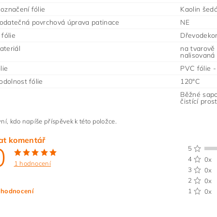
označení fólie
Kaolin šed
odatečná povrchová úprava patinace
NE
fólie
Dřevodeko
teriál
na tvarově
nalisovaná
lie
PVC fólie 
odolnost fólie
120°C
Běžné sapo
čistící pro
ní, kdo napíše příspěvek k této položce.
at komentář
0
5
4
0x
1 hodnocení
3
0x
2
0x
 hodnocení
1
0x