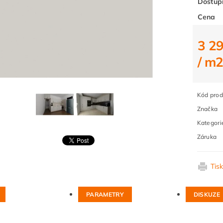
Dostup
Cena
3 2
/ m
Kód prod
Značka
Kategori
Záruka
Tis
PARAMETRY
DISKUZE