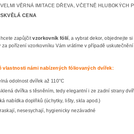
VELMI VĚRNÁ IMITACE DŘEVA, VČETNĚ HLUBOKÝCH 
SKVĚLÁ CENA
hcete zapůjčit
vzorkovník fólií
, a vybrat dekor, objednejte s
 za pořízení vzorkovníku Vám vrátíme v případě uskutečnění
é vlastnosti námi nabízených fóliovaných dvířek:
elná odolnost dvířek až 110°C
sklená dvířka s těsněním, tedy elegantní i ze zadní strany dví
ká nabídka doplňků (úchytky, lišty, skla apod.)
raskají, nesesychají, hygienicky nezávadné