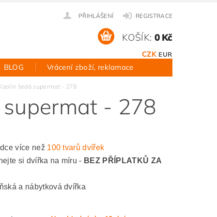
PŘIHLÁŠENÍ
REGISTRACE
KOŠÍK:
0 Kč
CZK
EUR
BLOG
Vrácení zboží, reklamace
 Kaolin šedá supermat - 278
á supermat - 278
ídce více než
100 tvarů dvířek
ejte si dvířka na míru -
BEZ PŘÍPLATKŮ ZA
ňská a nábytková dvířka