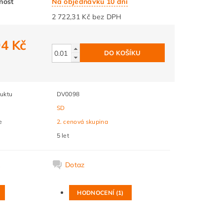
nost
Na objednávku 10 dní
2 722,31 Kč bez DPH
94 Kč
2
uktu
DV0098
SD
e
2. cenová skupina
5 let
k
Dotaz
HODNOCENÍ (1)