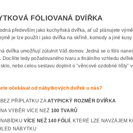
YTKOVÁ FÓLIOVANÁ DVÍŘKA
odná především jako kuchyňská dvířka, ať už plánujete výmě
jmě je lze použít i jako dvířka na skříně, komody a jiné kusy
ná dvířka umožňují zútulnit Váš domov. Jedná se o fólii nane
t. Docílíte tedy požadovaného tvaru a finálního vzhledu dvíře
 sklo, nebo celou sestavu doplnit o "věncové ozdobné lišty" v
ete očekávat od nábytkových dvířek u nás?
BEZ PŘÍPLATKU ZA
ATYPICKÝ ROZMĚR DVÍŘKA
NA VÝBĚR VÍCE NEŽ
100 TVARŮ
NABÍDKU
VÍCE NEŽ 140 FÓLIÍ
, KTERÉ LZE NAVZÁJEM K
HLED NÁBYTKU