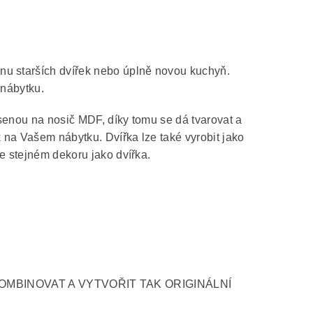
nu starších dvířek nebo úplně novou kuchyň.
 nábytku.
senou na nosič MDF, díky tomu se dá tvarovat a
k na Vašem nábytku. Dvířka lze také vyrobit jako
e stejném dekoru jako dvířka.
OMBINOVAT A VYTVOŘIT TAK ORIGINÁLNÍ