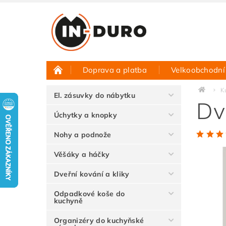
Doprava a platba
Velkoobchodní
Půjčovna vzorků
Hodnocení obchodu
K
El. zásuvky do nábytku
Dv
Úchytky a knopky
Nohy a podnože
Věšáky a háčky
Dveřní kování a kliky
Odpadkové koše do
kuchyně
Organizéry do kuchyňské