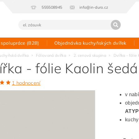
555508945
info@in-duro.cz
 spolupráce (B2B)
Objednávka kuchyňských dvířek
Kontakt
uchyňská dvířka
Fóliovaná dvířka
2. cenová skupina
Dvířka - fólie
ířka - fólie Kaolin šed
1 hodnocení
v nab
objedn
ATYP
kuchy