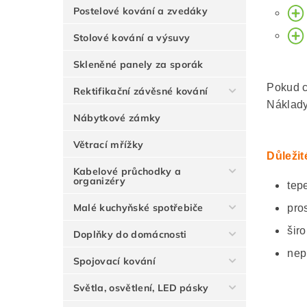
Postelové kování a zvedáky
Stolové kování a výsuvy
Skleněné panely za sporák
Pokud c
Rektifikační závěsné kování
Náklady
Nábytkové zámky
Větrací mřížky
Důležit
Kabelové průchodky a
organizéry
tep
Malé kuchyňské spotřebiče
pro
širo
Doplňky do domácnosti
nep
Spojovací kování
Světla, osvětlení, LED pásky