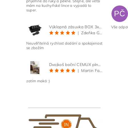
příjemné do ruky a pěkné. Stejné, ale větší
mám na kuchyňské lince a vypadá to
super.
PČ
Výklopná zásuvka BOX 3x 230V s 3m kabelem - černá
Vše odpo
|
Zdeňka Gold
Neuvěřitelná rychlost dodání a spokojenost
se zbožím
Vlože
Dvojkoš boční CEMUX plné dno 3D, s tlumením antracit 200 mm
|
Martin Faltus
zatím maká :)