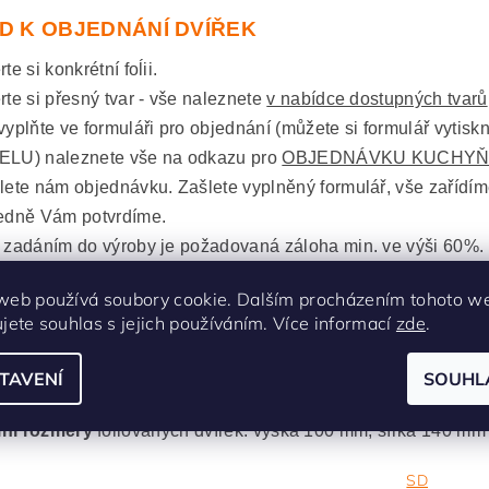
D K OBJEDNÁNÍ DVÍŘEK
te si konkrétní foĺii.
rte si přesný tvar - vše naleznete
v nabídce dostupných tvarů
vyplňte ve formuláři pro objednání (můžete si formulář vytisk
LU) naleznete vše na odkazu pro
OBJEDNÁVKU KUCHYŇ
lete nám objednávku. Zašlete vyplněný formulář, vše zařídí
edně Vám potvrdíme.
 zadáním do výroby je požadovaná záloha min. ve výši 60%.
web používá soubory cookie. Dalším procházením tohoto w
s jsme malinko přiblížily v článku
Jak spr
ujete souhlas s jejich používáním. Více informací
zde
.
TAVENÍ
SOUHL
lní rozměry
fóliovaných dvířek: výška 2400 mm, šířka 1200
lní rozměry
fóliovaných dvířek: výška 100 mm, šířka 140 mm
SD