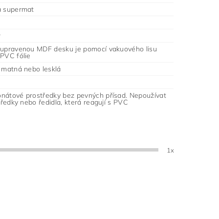
á supermat
r
 upravenou MDF desku je pomocí vakuového lisu
 PVC fólie
- matná nebo lesklá
nátové prostředky bez pevných přísad. Nepoužívat
středky nebo ředidla, která reagují s PVC
1x