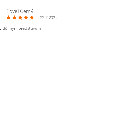
Pavel Černý
|
22.7.2024
vídá mým představám
ním hodnocení souhlasíte s
podmínkami ochrany osobních údajů