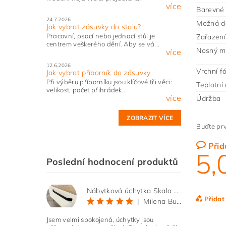
více
Barevné 
24.7.2026
Možná d
Jak vybrat zásuvky do stolu?
Pracovní, psací nebo jednací stůl je
Zařazení 
centrem veškerého dění. Aby se vá...
Nosný ma
více
12.6.2026
Vrchní fó
Jak vybrat příborník do zásuvky
Při výběru příborníku jsou klíčové tři věci:
Teplotní 
velikost, počet přihrádek...
více
Údržba
ZOBRAZIT VÍCE
Buďte prv
Přid
5,
Poslední hodnocení produktů
Nábytková úchytka Skala černá matná
Přidat
|
Milena Bučková
Jsem velmi spokojená, úchytky jsou