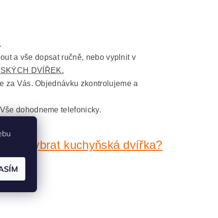
.
nout a vše dopsat ručně, nebo vyplnit v
SKÝCH DVÍŘEK.
me za Vás. Objednávku zkontrolujeme a
 Vše dohodneme telefonicky.
ebu
ávně vybrat kuchyňská dvířka?
ASÍM
 mm