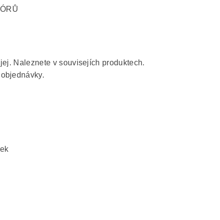
PÓRŮ
i jej. Naleznete v souvisejích produktech.
 objednávky.
řek