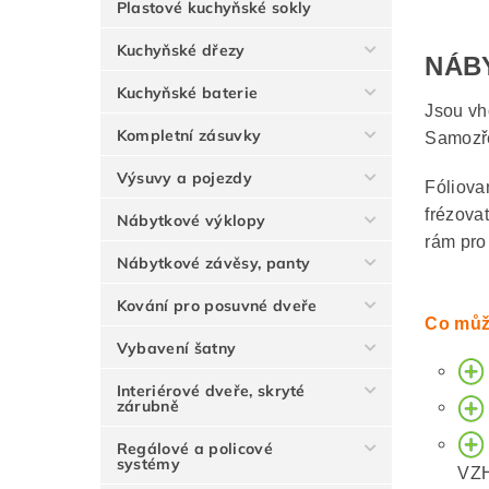
Plastové kuchyňské sokly
Kuchyňské dřezy
NÁB
Kuchyňské baterie
Jsou vh
Kompletní zásuvky
Samozře
Výsuvy a pojezdy
Fóliova
frézova
Nábytkové výklopy
rám pro
Nábytkové závěsy, panty
Kování pro posuvné dveře
Co můž
Vybavení šatny
Interiérové dveře, skryté
zárubně
Regálové a policové
systémy
VZ