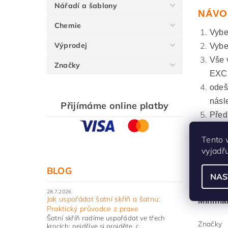
Nářadí a šablony
NÁVO
Chemie
Vyber
Výprodej
Vybe
Vše 
Značky
EXCE
odeš
násl
Přijímáme online platby
Před
Tento 
Proce
vyjadř
BLOG
NAS
Maximá
28.7.2026
Jak uspořádat šatní skříň a šatnu:
Minimá
Praktický průvodce z praxe
Šatní skříň radíme uspořádat ve třech
Značky
krocích: nejdříve si projděte, c...