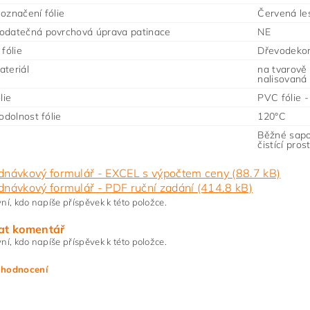
označení fólie
Červená le
odatečná povrchová úprava patinace
NE
fólie
Dřevodeko
teriál
na tvarově
nalisovaná
lie
PVC fólie 
odolnost fólie
120°C
Běžné sapo
čistící pro
dnávkový formulář - EXCEL s výpočtem ceny (88.7 kB)
dnávkový formulář - PDF ruční zadání (414.8 kB)
ní, kdo napíše příspěvek k této položce.
at komentář
ní, kdo napíše příspěvek k této položce.
 hodnocení