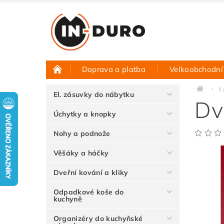
Doprava a platba
Velkoobchodní
Půjčovna vzorků
Hodnocení obchodu
K
El. zásuvky do nábytku
Dv
Úchytky a knopky
Nohy a podnože
Věšáky a háčky
Dveřní kování a kliky
Odpadkové koše do
kuchyně
Organizéry do kuchyňské