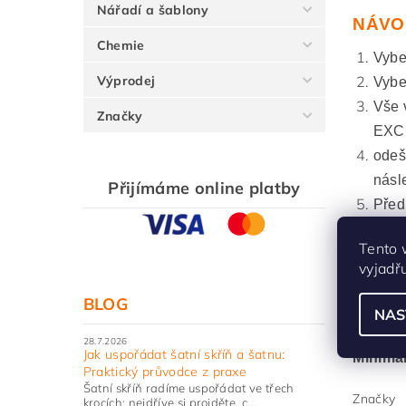
Nářadí a šablony
NÁVO
Chemie
Vyber
Výprodej
Vybe
Vše 
Značky
EXCE
odeš
násl
Přijímáme online platby
Před
Tento 
Proce
vyjadř
BLOG
NAS
Maximá
28.7.2026
Jak uspořádat šatní skříň a šatnu:
Minimá
Praktický průvodce z praxe
Šatní skříň radíme uspořádat ve třech
Značky
krocích: nejdříve si projděte, c...