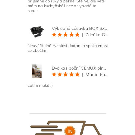
příjemné do ruky a pěkné. Stejné, ale větší
mám na kuchyňské lince a vypadá to
super.
Výklopná zásuvka BOX 3x 230V s 3m kabelem - černá
|
Zdeňka Gold
Neuvěřitelná rychlost dodání a spokojenost
se zbožím
Vlože
Dvojkoš boční CEMUX plné dno 3D, s tlumením antracit 200 mm
|
Martin Faltus
zatím maká :)