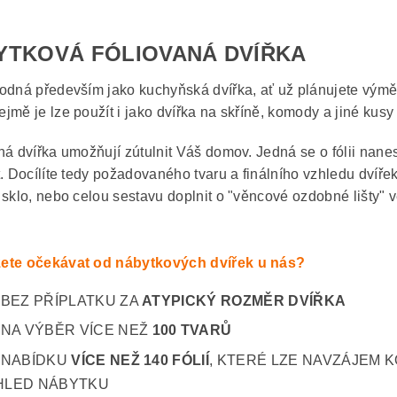
YTKOVÁ FÓLIOVANÁ DVÍŘKA
odná především jako kuchyňská dvířka, ať už plánujete výmě
jmě je lze použít i jako dvířka na skříně, komody a jiné kusy
ná dvířka umožňují zútulnit Váš domov. Jedná se o fólii nane
t. Docílíte tedy požadovaného tvaru a finálního vzhledu dvíře
 sklo, nebo celou sestavu doplnit o "věncové ozdobné lišty" v
ete očekávat od nábytkových dvířek u nás?
BEZ PŘÍPLATKU ZA
ATYPICKÝ ROZMĚR DVÍŘKA
NA VÝBĚR VÍCE NEŽ
100 TVARŮ
NABÍDKU
VÍCE NEŽ 140 FÓLIÍ
, KTERÉ LZE NAVZÁJEM K
HLED NÁBYTKU