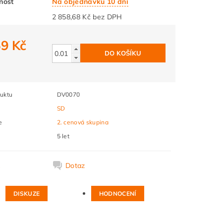
nost
Na objednávku 10 dní
2 858,68 Kč bez DPH
59 Kč
2
uktu
DV0070
SD
e
2. cenová skupina
5 let
k
Dotaz
DISKUZE
HODNOCENÍ