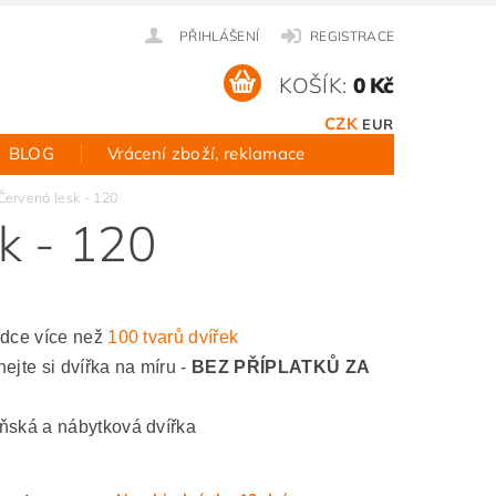
PŘIHLÁŠENÍ
REGISTRACE
KOŠÍK:
0 Kč
CZK
EUR
BLOG
Vrácení zboží, reklamace
 Červená lesk - 120
sk - 120
ídce více než
100 tvarů dvířek
ejte si dvířka na míru -
BEZ PŘÍPLATKŮ ZA
ňská a nábytková dvířka