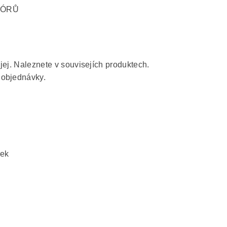
PÓRŮ
i jej. Naleznete v souvisejích produktech.
 objednávky.
řek