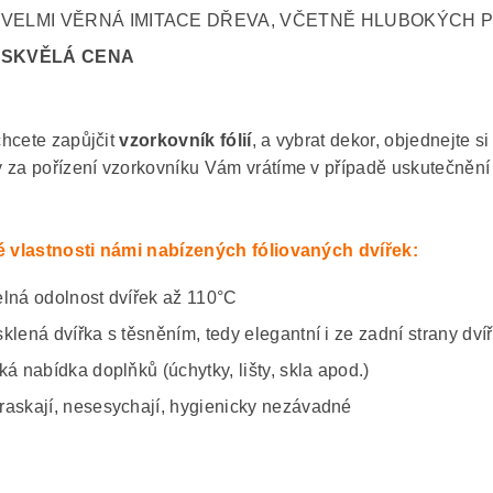
VELMI VĚRNÁ IMITACE DŘEVA, VČETNĚ HLUBOKÝCH 
SKVĚLÁ CENA
hcete zapůjčit
vzorkovník fólií
, a vybrat dekor, objednejte s
 za pořízení vzorkovníku Vám vrátíme v případě uskutečnění
é vlastnosti námi nabízených fóliovaných dvířek:
elná odolnost dvířek až 110°C
sklená dvířka s těsněním, tedy elegantní i ze zadní strany dví
ká nabídka doplňků (úchytky, lišty, skla apod.)
raskají, nesesychají, hygienicky nezávadné