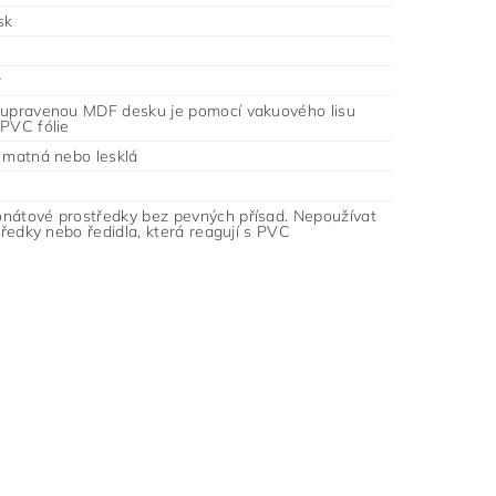
sk
r
 upravenou MDF desku je pomocí vakuového lisu
 PVC fólie
- matná nebo lesklá
nátové prostředky bez pevných přísad. Nepoužívat
středky nebo ředidla, která reagují s PVC