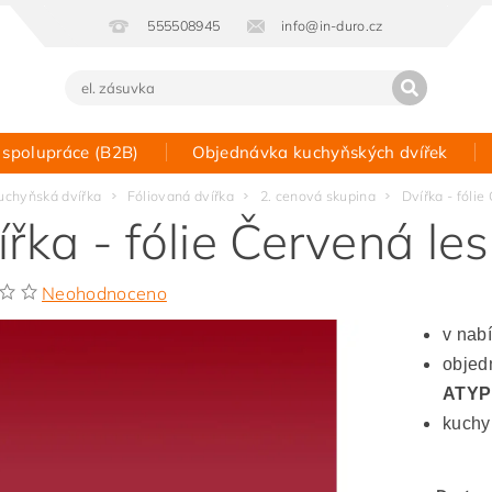
555508945
info@in-duro.cz
 spolupráce (B2B)
Objednávka kuchyňských dvířek
Kontakt
uchyňská dvířka
Fóliovaná dvířka
2. cenová skupina
Dvířka - fólie
ířka - fólie Červená le
Neohodnoceno
v nab
objedn
ATYP
kuchy