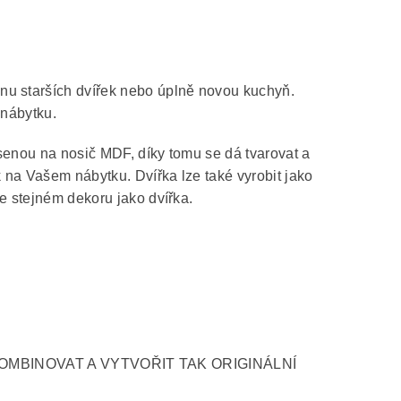
nu starších dvířek nebo úplně novou kuchyň.
 nábytku.
senou na nosič MDF, díky tomu se dá tvarovat a
k na Vašem nábytku. Dvířka lze také vyrobit jako
e stejném dekoru jako dvířka.
OMBINOVAT A VYTVOŘIT TAK ORIGINÁLNÍ