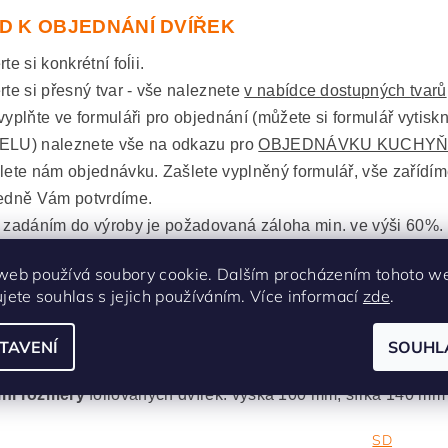
D K OBJEDNÁNÍ DVÍŘEK
te si konkrétní foĺii.
rte si přesný tvar - vše naleznete
v nabídce dostupných tvarů
vyplňte ve formuláři pro objednání (můžete si formulář vytisk
LU) naleznete vše na odkazu pro
OBJEDNÁVKU KUCHYŇ
lete nám objednávku. Zašlete vyplněný formulář, vše zařídí
edně Vám potvrdíme.
 zadáním do výroby je požadovaná záloha min. ve výši 60%.
web používá soubory cookie. Dalším procházením tohoto w
s jsme malinko přiblížily v článku
Jak spr
ujete souhlas s jejich používáním. Více informací
zde
.
TAVENÍ
SOUHL
lní rozměry
fóliovaných dvířek: výška 2400 mm, šířka 1200
lní rozměry
fóliovaných dvířek: výška 100 mm, šířka 140 mm
SD