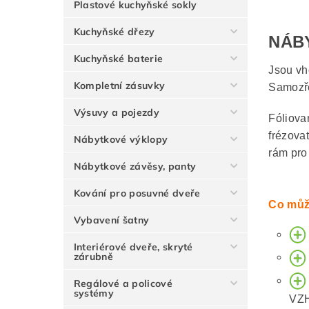
Plastové kuchyňské sokly
Kuchyňské dřezy
NÁB
Kuchyňské baterie
Jsou vh
Kompletní zásuvky
Samozře
Výsuvy a pojezdy
Fóliova
frézova
Nábytkové výklopy
rám pro
Nábytkové závěsy, panty
Kování pro posuvné dveře
Co můž
Vybavení šatny
Interiérové dveře, skryté
zárubně
Regálové a policové
systémy
VZ