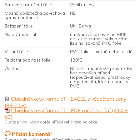
Barevné označení fólie
Vanilka lesk
Možná dodatečná povrchová
NE
úprava patinace
Zařazení fólie
UNI Barva
Nosný materiál
na tvarově upravenou MDF
desku je pomocí vakuového
lisu nalisovaná PVC fólie
Vrchní fólie
PVC fólie - matná nebo lesklá
Teplotní odolnost fólie
120°C
Údržba
Běžné saponátové prostředky
bez pevných přísad.
Nepoužívat čistící prostředky
nebo ředidla, která reagují s
PVC
Objednávkový formulář - EXCEL s výpočtem ceny
(88.7 kB)
Objednávkový formulář - PDF ruční zadání (414.8
kB)
Buďte první, kdo napíše příspěvek k této položce.
Přidat komentář
Buďte první, kdo napíše příspěvek k této položce.