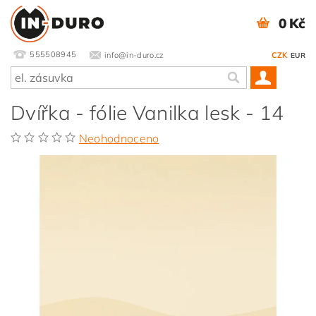
0 Kč
555508945
info@in-duro.cz
CZK
EUR
Dvířka - fólie Vanilka lesk - 14
Neohodnoceno