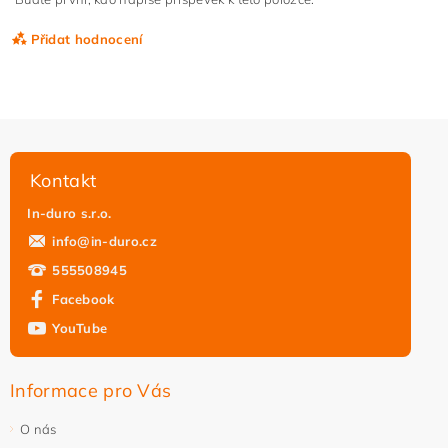
Přidat hodnocení
Kontakt
In-duro s.r.o.
info
@
in-duro.cz
555508945
Facebook
YouTube
Vložením hodnocení souhlasíte s
podmínkami ochrany
osobních údajů
Informace pro Vás
O nás