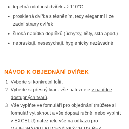
tepelná odolnost dvířek až 110°C
prosklená dvířka s těsněním, tedy elegantní i ze
zadní strany dvířek
široká nabídka doplňků (úchytky, lišty, skla apod.)
nepraskají, nesesychají, hygienicky nezávadné
NÁVOD K OBJEDNÁNÍ DVÍŘEK
Vyberte si konkrétní foĺii.
Vyberte si přesný tvar - vše naleznete
v nabídce
dostupných tvarů
.
Vše vyplňte ve formuláři pro objednání (můžete si
formulář vytisknout a vše dopsat ručně, nebo vyplnit
v EXCELU) naleznete vše na odkazu pro
OBJEDNÁVKU KUCHYŇSKÝCH DVÍŘEK.