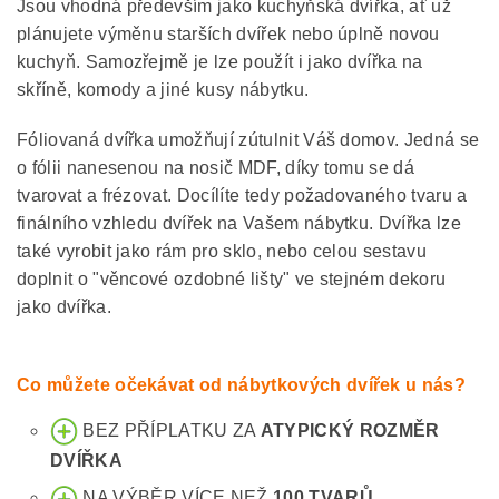
Jsou vhodná především jako kuchyňská dvířka, ať už
plánujete výměnu starších dvířek nebo úplně novou
kuchyň. Samozřejmě je lze použít i jako dvířka na
skříně, komody a jiné kusy nábytku.
Fóliovaná dvířka umožňují zútulnit Váš domov. Jedná se
o fólii nanesenou na nosič MDF, díky tomu se dá
tvarovat a frézovat. Docílíte tedy požadovaného tvaru a
finálního vzhledu dvířek na Vašem nábytku. Dvířka lze
také vyrobit jako rám pro sklo, nebo celou sestavu
doplnit o "věncové ozdobné lišty" ve stejném dekoru
jako dvířka.
Co můžete očekávat od nábytkových dvířek u nás?
BEZ PŘÍPLATKU ZA
ATYPICKÝ ROZMĚR
DVÍŘKA
NA VÝBĚR VÍCE NEŽ
100 TVARŮ