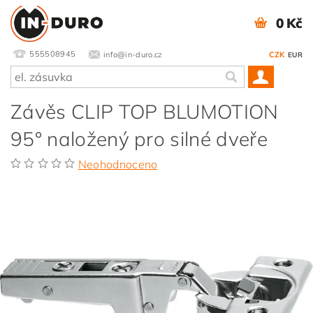
0 Kč
555508945
info@in-duro.cz
CZK
EUR
Závěs CLIP TOP BLUMOTION
95° naložený pro silné dveře
Neohodnoceno