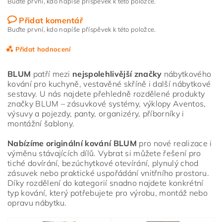
Buďte první, kdo napíše příspěvek k této položce.
Přidat komentář
Buďte první, kdo napíše příspěvek k této položce.
Přidat hodnocení
BLUM
patří mezi
nejspolehlivější značky
nábytkového
kování pro kuchyně, vestavěné skříně i další nábytkové
sestavy. U nás najdete přehledně rozdělené produkty
značky BLUM – zásuvkové systémy, výklopy Aventos,
výsuvy a pojezdy, panty, organizéry, příborníky i
montážní šablony.
Nabízíme originální kování BLUM
pro nové realizace i
výměnu stávajících dílů. Vybrat si můžete řešení pro
tiché dovírání, bezúchytkové otevírání, plynulý chod
zásuvek nebo praktické uspořádání vnitřního prostoru.
Díky rozdělení do kategorií snadno najdete konkrétní
typ kování, který potřebujete pro výrobu, montáž nebo
opravu nábytku.
Vložením hodnocení souhlasíte s
podmínkami ochrany
osobních údajů