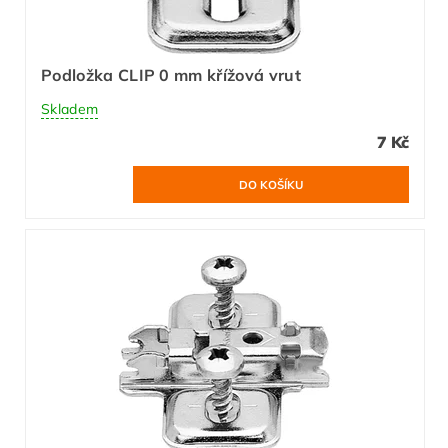
Podložka CLIP 0 mm křížová vrut
Skladem
7 Kč