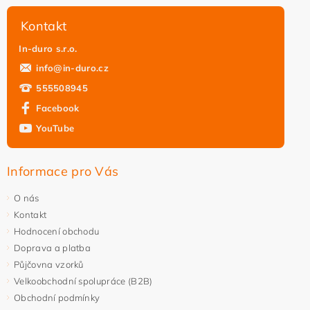
Kontakt
In-duro s.r.o.
info
@
in-duro.cz
555508945
Facebook
YouTube
Informace pro Vás
O nás
Kontakt
Hodnocení obchodu
Doprava a platba
Půjčovna vzorků
Velkoobchodní spolupráce (B2B)
Obchodní podmínky