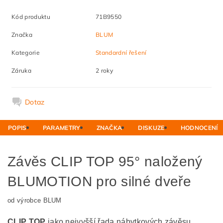
Kód produktu
71B9550
Značka
BLUM
Kategorie
Standardní řešení
Záruka
2 roky
Dotaz
POPIS
PARAMETRY
ZNAČKA
DISKUZE
HODNOCENÍ
Závěs CLIP TOP 95° naložený
BLUMOTION pro silné dveře
od výrobce BLUM
CLIP TOP
jako nejvyšší řada nábytkových závěsu