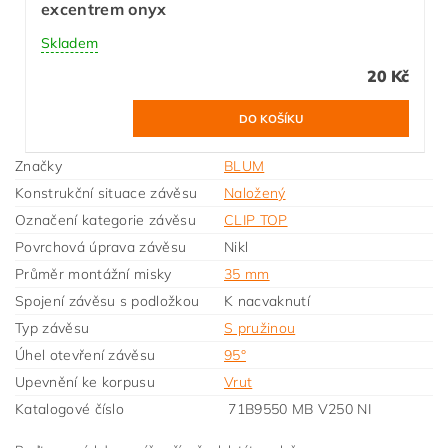
excentrem onyx
Skladem
20 Kč
Značky
BLUM
Konstrukční situace závěsu
Naložený
Označení kategorie závěsu
CLIP TOP
Povrchová úprava závěsu
Nikl
Průměr montážní misky
35 mm
Spojení závěsu s podložkou
K nacvaknutí
Typ závěsu
S pružinou
Úhel otevření závěsu
95°
Upevnění ke korpusu
Vrut
Katalogové číslo
71B9550 MB V250 NI