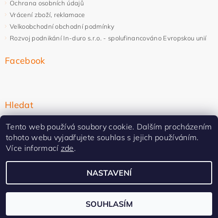
Ochrana osobních údajů
Vrácení zboží, reklamace
Velkoobchodní obchodní podmínky
Rozvoj podnikání In-duro s.r.o. - spolufinancováno Evropskou unií
Facebook
Hledat
Tento web používá soubory cookie. Dalším procházením
tohoto webu vyjadřujete souhlas s jejich používáním.
Více informací
zde
.
NASTAVENÍ
Upravit nastavení cookies
2026 ©
In-duro
, všechna práva vyhrazena
Vytvořil Shoptet Premium
SOUHLASÍM