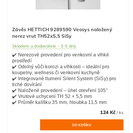
Závěs HETTICH 9289590 Veosys naložený
nerez vrut TH52x5,5 SiSy
Skladem u dodavatele - 3-5 dnů
✔️ Nerezové provedení pro venkovní a vlhké
prostředí
✔️ Odolný vůči korozi a vlhkosti – ideální pro
koupelny, wellness či venkovní kuchyně
✔️ Integrované tlumení Silent System (SiSy) pro
tiché dovírání
✔️ Naložené provedení – úhel otevření 105°
✔️ Vrutové uchycení TH 52 × 5,5 mm
✔️ Průměr kalíšku 35 mm, hloubka 11,5 mm
124 Kč
/ ks