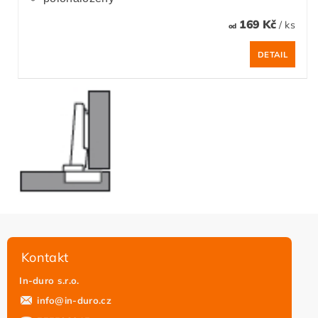
169 Kč
/ ks
od
DETAIL
Kontakt
In-duro s.r.o.
info
@
in-duro.cz