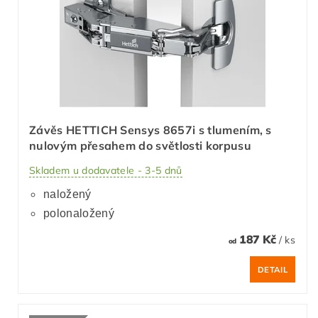
Závěs HETTICH Sensys 8657i s tlumením, s
nulovým přesahem do světlosti korpusu
Skladem u dodavatele - 3-5 dnů
naložený
polonaložený
187 Kč
/ ks
od
DETAIL