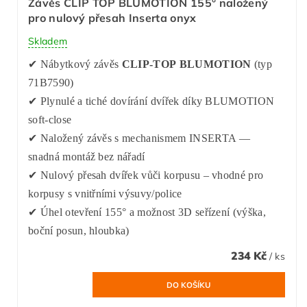
Závěs CLIP TOP BLUMOTION 155° naložený
pro nulový přesah Inserta onyx
Skladem
✔ Nábytkový závěs
CLIP-TOP BLUMOTION
(typ
71B7590)
✔ Plynulé a tiché dovírání dvířek díky BLUMOTION
soft-close
✔ Naložený závěs s mechanismem INSERTA —
snadná montáž bez nářadí
✔ Nulový přesah dvířek vůči korpusu – vhodné pro
korpusy s vnitřními výsuvy/police
✔ Úhel otevření 155° a možnost 3D seřízení (výška,
boční posun, hloubka)
234 Kč
/ ks