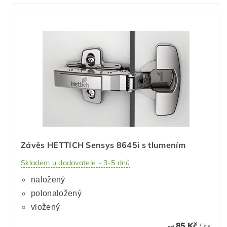
Závěs HETTICH Sensys 8645i s tlumením
Skladem u dodavatele - 3-5 dnů
naložený
polonaložený
vložený
85 Kč
/ ks
od