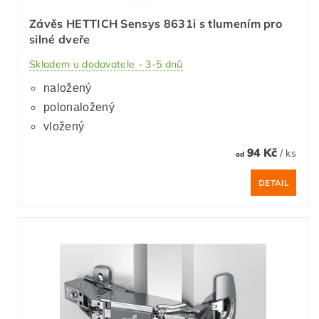
Závěs HETTICH Sensys 8631i s tlumením pro
silné dveře
Skladem u dodavatele - 3-5 dnů
naložený
polonaložený
vložený
94 Kč
/ ks
od
DETAIL