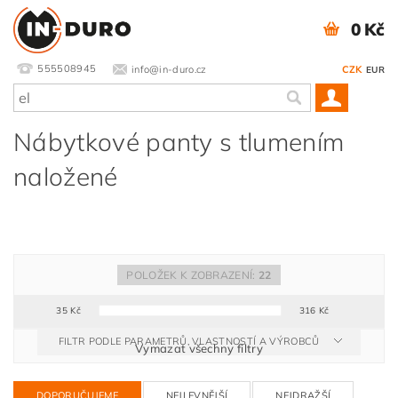
0 Kč
555508945
info@in-duro.cz
CZK
EUR
Nábytkové panty s tlumením
naložené
POLOŽEK K ZOBRAZENÍ:
22
35
Kč
316
Kč
FILTR PODLE PARAMETRŮ, VLASTNOSTÍ A VÝROBCŮ
Vymazat všechny filtry
DOPORUČUJEME
NEJLEVNĚJŠÍ
NEJDRAŽŠÍ