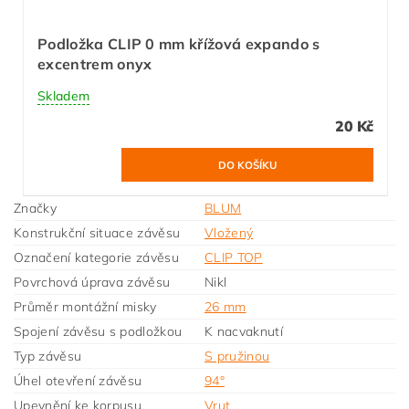
Podložka CLIP 0 mm křížová expando s
excentrem onyx
Skladem
20 Kč
Značky
BLUM
Konstrukční situace závěsu
Vložený
Označení kategorie závěsu
CLIP TOP
Povrchová úprava závěsu
Nikl
Průměr montážní misky
26 mm
Spojení závěsu s podložkou
K nacvaknutí
Typ závěsu
S pružinou
Úhel otevření závěsu
94°
Upevnění ke korpusu
Vrut