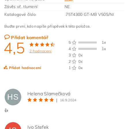
Závěs vč. tlumení
NE
Katalogové číslo
75T4300 GT-MB V50S/NI
Buďte první, kdo napíše příspěvek k této položce.
Přidat komentář
4,5
5
1x
4
1x
2 hodnocení
3
0x
2
0x
Přidat hodnocení
1
0x
Helena Slamečková
HS
|
16.9.2024
👍
Ivo Stefek