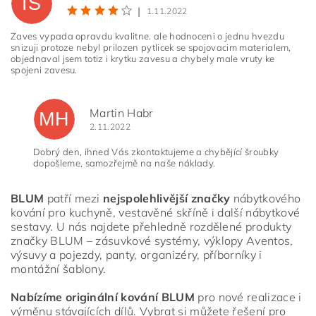
IS
|
1.11.2022
Zaves vypada opravdu kvalitne. ale hodnoceni o jednu hvezdu
snizuji protoze nebyl prilozen pytlicek se spojovacim materialem,
objednaval jsem totiz i krytku zavesu a chybely male vruty ke
Vložením hodnocení souhlasíte s
podmínkami ochrany
spojeni zavesu.
osobních údajů
Martin Habr
MH
2.11.2022
Dobrý den, ihned Vás zkontaktujeme a chybějící šroubky
dopošleme, samozřejmě na naše náklady.
BLUM
patří mezi
nejspolehlivější značky
nábytkového
kování pro kuchyně, vestavěné skříně i další nábytkové
sestavy. U nás najdete přehledně rozdělené produkty
značky BLUM – zásuvkové systémy, výklopy Aventos,
výsuvy a pojezdy, panty, organizéry, příborníky i
montážní šablony.
Nabízíme originální kování BLUM
pro nové realizace i
výměnu stávajících dílů. Vybrat si můžete řešení pro