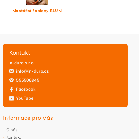
Montážní šablony BLUM
Kontakt
In-duro s.r.o.
info
@
in-duro.cz
555508945
Facebook
YouTube
Informace pro Vás
O nás
Kontakt