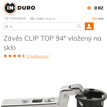
0 Kč
555508945
info@in-duro.cz
CZK
EUR
Závěs CLIP TOP 94° vložený na
sklo
2 hodnocení