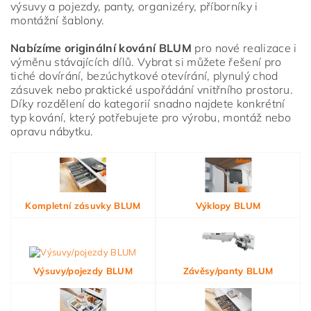
výsuvy a pojezdy, panty, organizéry, příborníky i
montážní šablony.
Nabízíme originální kování BLUM
pro nové realizace i
výměnu stávajících dílů. Vybrat si můžete řešení pro
tiché dovírání, bezúchytkové otevírání, plynulý chod
zásuvek nebo praktické uspořádání vnitřního prostoru.
Díky rozdělení do kategorií snadno najdete konkrétní
typ kování, který potřebujete pro výrobu, montáž nebo
opravu nábytku.
Vložením hodnocení souhlasíte s
podmínkami ochrany
osobních údajů
Kompletní zásuvky BLUM
Výklopy BLUM
Výsuvy/pojezdy BLUM
Závěsy/panty BLUM