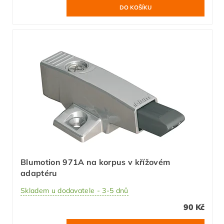
Blumotion 971A na korpus v křížovém
adaptéru
Skladem u dodavatele - 3-5 dnů
90 Kč