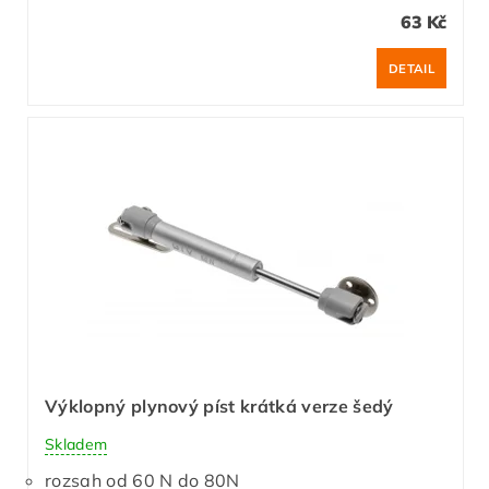
63 Kč
DETAIL
Výklopný plynový píst krátká verze šedý
Skladem
rozsah od 60 N do 80N