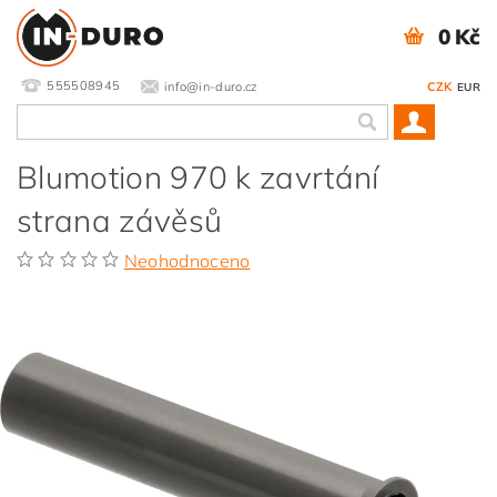
0 Kč
555508945
info@in-duro.cz
CZK
EUR
Blumotion 970 k zavrtání
strana závěsů
Neohodnoceno