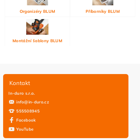
Organizéry BLUM
Příborníky BLUM
Montážní šablony BLUM
Kontakt
In-duro s.r.o.
info
@
in-duro.cz
555508945
Facebook
YouTube