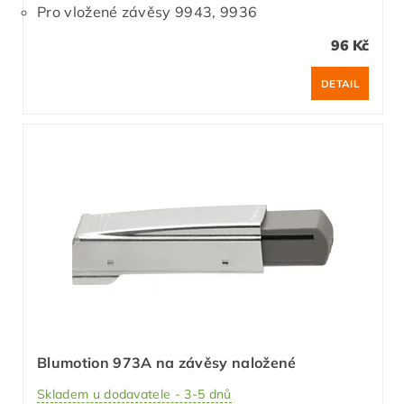
Pro vložené závěsy 9943, 9936
96 Kč
DETAIL
Blumotion 973A na závěsy naložené
Skladem u dodavatele - 3-5 dnů