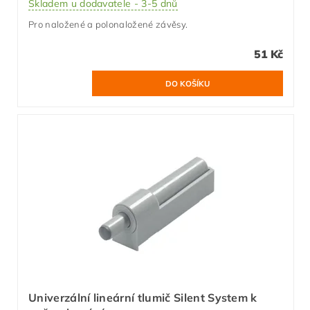
Skladem u dodavatele - 3-5 dnů
Pro naložené a polonaložené závěsy.
51 Kč
Univerzální lineární tlumič Silent System k