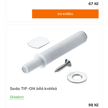
67 Kč
Sada TIP-ON bílá krátká
Skladem
98 Kč