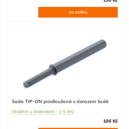
130 Kč
Sada TIP-ON prodloužená s dorazem šedá
Skladem u dodavatele - 3-5 dnů
106 Kč