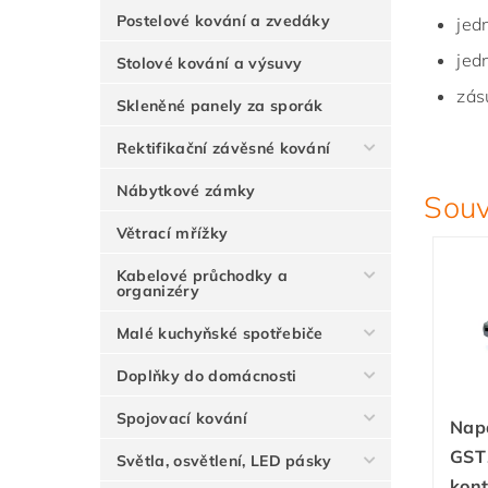
Postelové kování a zvedáky
jed
jed
Stolové kování a výsuvy
zás
Skleněné panely za sporák
Rektifikační závěsné kování
Nábytkové zámky
Souv
Větrací mřížky
Kabelové průchodky a
organizéry
Malé kuchyňské spotřebiče
Doplňky do domácnosti
Spojovací kování
Napá
GST
Světla, osvětlení, LED pásky
kon