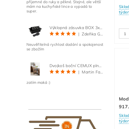
příjemné do ruky a pěkné. Stejné, ale větší
mám na kuchyňské lince a vypadá to
Skla
super.
týde
Výklopná zásuvka BOX 3x 230V s 3m kabelem - černá
|
Zdeňka Gold
Neuvěřitelná rychlost dodání a spokojenost
se zbožím
Dvojkoš boční CEMUX plné dno 3D, s tlumením antracit 200 mm
|
Martin Faltus
zatím maká :)
Mod
917
Skla
týde