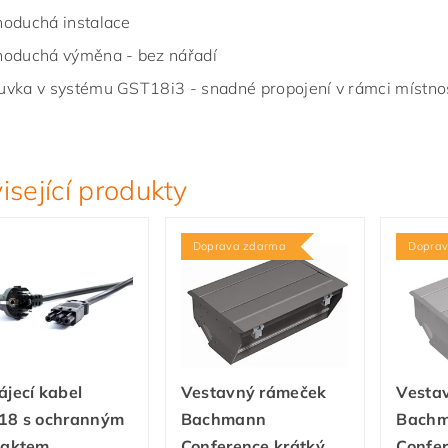
noduchá instalace
noduchá výměna - bez nářadí
uvka v systému GST18i3 - snadné propojení v rámci místno
isející produkty
Doprava zdarma
Dopra
jecí kabel
Vestavný rámeček
Vesta
18 s ochranným
Bachmann
Bach
taktem
Conference krátký
Confer