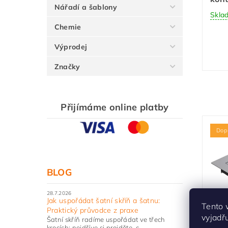
Nářadí a šablony
Skla
Chemie
Výprodej
Značky
Přijímáme online platby
Dop
BLOG
28.7.2026
Jak uspořádat šatní skříň a šatnu:
Ves
Tento 
Praktický průvodce z praxe
vyjadř
Bac
Šatní skříň radíme uspořádat ve třech
krocích: nejdříve si projděte, c...