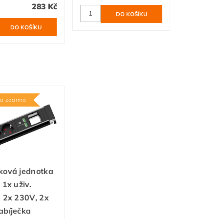
283 Kč
va zdarma
ková jednotka
 1x uživ.
 2x 230V, 2x
abíječka