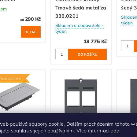
Tmavě šedá metalíza
šedý 
dem
338.0201
Skladem
290 Kč
od
týden
Skladem u dodavatele -
týden
DETAIL
19 775 Kč
rava zdarma
tavný rámeček
Modul (rámeček) pro
Modul 
web používá soubory cookie. Dalším procházením tohoto w
ujete souhlas s jejich používáním. Více informací
zde
.
hmann TOP
modulovou spojku 2x
modul