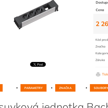
Dostup
Cena
2 2
Kód prod
Značka
Kategori
Záruka
Tis
PARAMETRY
ZNAČKA
SOUBOR
suvková jednotka Ba