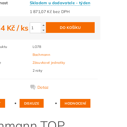
nost
Skladem u dodavatele - týden
1 871,07 Kč bez DPH
64 Kč
/ ks
uktu
LO78
Bachmann
e
Zásuvkové jednotky
2 roky
k
Dotaz
Y
DISKUZE
HODNOCENÍ
chmann TOP