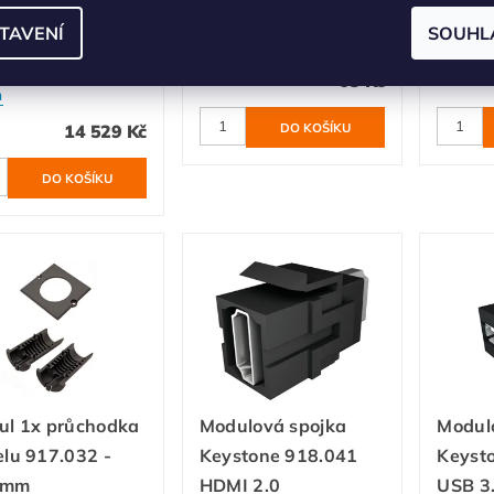
ME krátký šedý
Keystone 917.000
Keyst
TAVENÍ
SOUHL
trický 925.800
Objednáváme
Objedn
dem u dodavatele -
63 Kč
n
14 529 Kč
ul 1x průchodka
Modulová spojka
Modul
lu 917.032 -
Keystone 918.041
Keyst
1mm
HDMI 2.0
USB 3