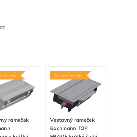
sti
va zdarma
Doprava zdarma
vný rámeček
Vestavný rámeček
mann
Bachmann TOP
ence krátký
FRAME krátký šedý