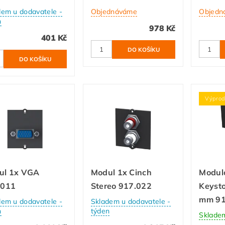
dem u dodavatele -
Objednáváme
Objedn
n
978 Kč
401 Kč
Výprod
ul 1x VGA
Modul 1x Cinch
Modul
.011
Stereo 917.022
Keysto
mm 91
dem u dodavatele -
Skladem u dodavatele -
n
týden
Sklade