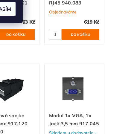
one 917.001
RJ45 940.083
ASÍM
áváme
Objednáváme
63 Kč
619 Kč
ová spojka
Modul 1x VGA, 1x
one 917.120
Jack 3,5 mm 917.045
.0
Skladem u dodavatele -