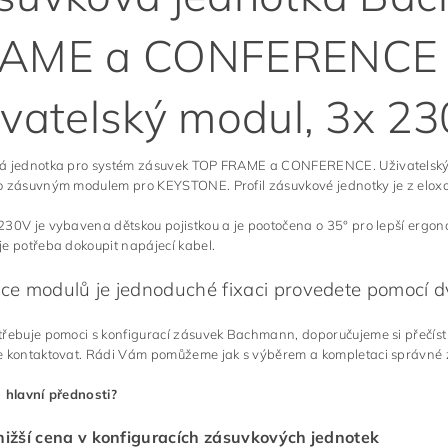
AME a CONFERENCE 4
ivatelský modul, 3x 2
á jednotka pro systém zásuvek TOP FRAME a CONFERENCE. Uživatelský
o zásuvným modulem pro KEYSTONE. Profil zásuvkové jednotky je z eloxo
30V je vybavena dětskou pojistkou a je pootočena o 35° pro lepší ergon
e potřeba dokoupit napájecí kabel.
ace modulů je jednoduché fixaci provedete pomocí d
třebuje pomoci s konfigurací zásuvek Bachmann, doporučujeme si přečís
 kontaktovat. Rádi Vám pomůžeme jak s výběrem a kompletaci správné zás
 hlavní přednosti?
nižší cena v konfiguracích zásuvkových jednotek