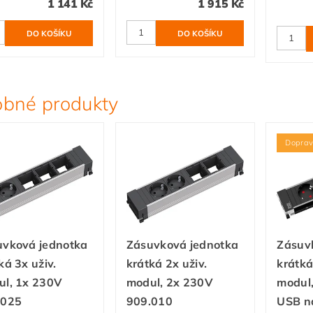
1 141 Kč
1 915 Kč
bné produkty
Dopra
uvková jednotka
Zásuvková jednotka
Zásuv
ká 3x uživ.
krátká 2x uživ.
krátká
ul, 1x 230V
modul, 2x 230V
modul,
.025
909.010
USB n