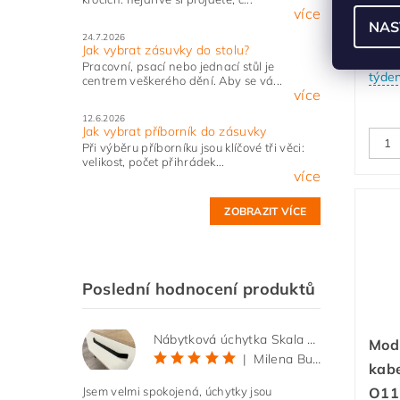
FRA
více
NAS
syme
24.7.2026
Jak vybrat zásuvky do stolu?
Skla
Pracovní, psací nebo jednací stůl je
týde
centrem veškerého dění. Aby se vá...
více
12.6.2026
Jak vybrat příborník do zásuvky
Při výběru příborníku jsou klíčové tři věci:
velikost, počet přihrádek...
více
ZOBRAZIT VÍCE
Poslední hodnocení produktů
Nábytková úchytka Skala černá matná
Mod
|
Milena Bučková
kabe
Jsem velmi spokojená, úchytky jsou
O1