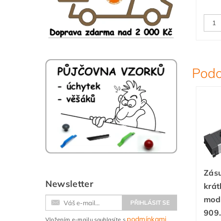
Podo
Zás
Newsletter
krát
mod
909
podmínkami
Vložením e-mailu souhlasíte s