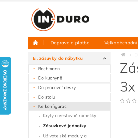
Doprava a platba
Velkoobchodní
Půjčovna vzorků
Hodnocení obchodu
E
El. zásuvky do nábytku
Zá
Bachmann
Do kuchyně
3x
Do pracovní desky
Do stolu
Ke konfiguraci
Kryty a vestavné rámečky
Zásuvkové jednotky
Uživatelské moduly a