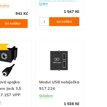
týden
áváme
1 547 Kč
941 Kč
ej
ová spojka
Modul USB nabíječka
ne Jack 3,5
917.224
7.157 VPP
Skladem
m
1 538 Kč