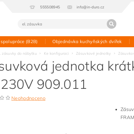
555508945
info@in-duro.cz
 spolupráce (B2B)
Objednávka kuchyňských dvířek
Kontakt
l. zásuvky do nábytku
Ke konfiguraci
Zásuvkové jednotky
Zásuvkov
suvková jednotka krátk
 230V 909.011
Neohodnoceno
Zásuv
FRAM