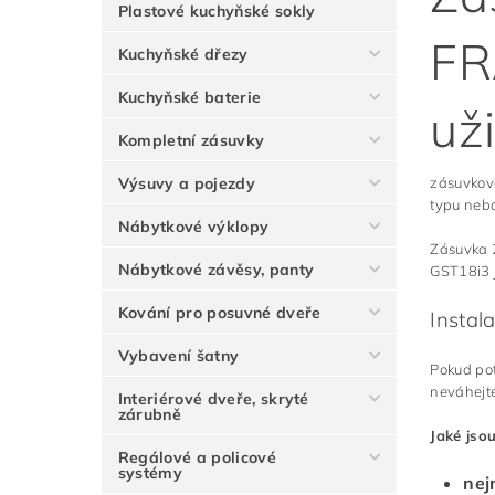
Plastové kuchyňské sokly
FR
Kuchyňské dřezy
Kuchyňské baterie
už
Kompletní zásuvky
Výsuvy a pojezdy
zásuvkov
typu neb
Nábytkové výklopy
Zásuvka 2
Nábytkové závěsy, panty
GST18i3 j
Kování pro posuvné dveře
Instal
Vybavení šatny
Pokud po
neváhejte
Interiérové dveře, skryté
zárubně
Jaké jsou
Regálové a policové
systémy
nej