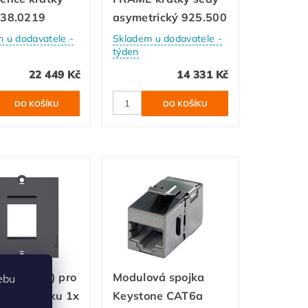
338.0219
asymetrický 925.500
 u dodavatele -
Skladem u dodavatele -
týden
22 449 Kč
14 331 Kč
(rámeček) pro
Modulová spojka
ebu
ovou spojku 1x
Keystone CAT6a