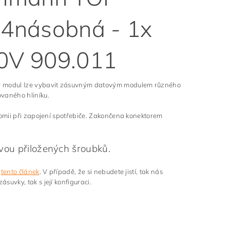
násobná - 1x
30V 909.011
 modul lze vybavit zásuvným datovým modulem různého
vaného hliníku.
omii při zapojení spotřebiče. Zakončena konektorem
vou přiložených šroubků.
t
tento článek
. V případě, že si nebudete jistí, tak nás
uvky, tak s její konfiguraci.