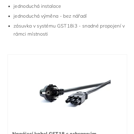
jednoduchá instalace
jednoduchá výměna - bez nářadí
zásuvka v systému GST18i3 - snadné propojení v
rámci místnosti
Napájecí kabel GST18 s ochranným