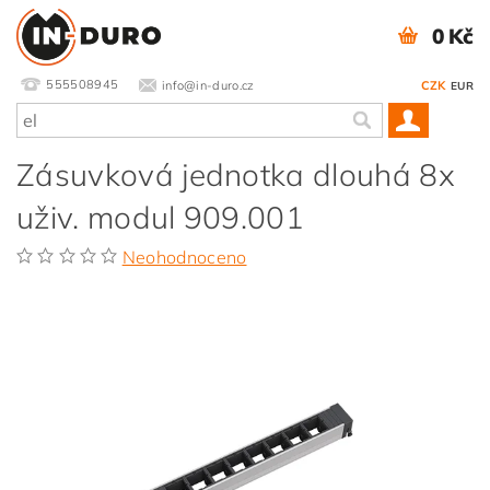
0 Kč
555508945
info@in-duro.cz
CZK
EUR
Zásuvková jednotka dlouhá 8x
uživ. modul 909.001
Neohodnoceno