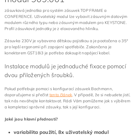
zásuvková jednotka pro systém zásuvek TOP FRAME a
CONFERENCE. Uživatelský modul lze vybavit zásuvným datovým
modulem různého typu nebo zásuvným modulem pro KEYSTONE.
Profil zásuvkové jednotky je z eloxovaného hliníku.
Zásuvka 230V je vybavena dětskou pojistkou a je pootočena o 35°
pro lepší ergonomii při zapojení spotřebiče. Zakončena je
konektorem GST18i3 je potřeba dokoupit napájecí kabel.
Instalace modulů je jednoduché fixace pomocí
dvou přiložených šroubků.
Pokud potřebuje pomoci s konfigurací zásuvek Bachmann,
doporučujeme si přečíst
tento článek
. V případě, že si nebudete jistí,
tak nás neváhejte kontaktovat. Rádi Vám pomůžeme jak s výběrem
a kompletaci správné zásuvky, tak s její konfiguraci.
Jaké jsou hlavní přednosti?
variabilita použití, 8x uživatelský modul