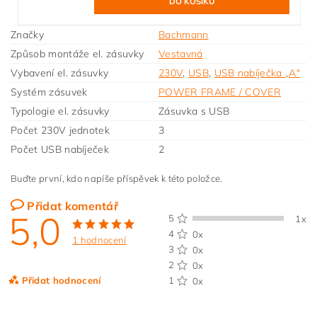
Značky
Bachmann
Způsob montáže el. zásuvky
Vestavná
Vybavení el. zásuvky
230V
,
USB
,
USB nabíječka „A"
Systém zásuvek
POWER FRAME / COVER
Typologie el. zásuvky
Zásuvka s USB
Počet 230V jednotek
3
Počet USB nabíječek
2
Buďte první, kdo napíše příspěvek k této položce.
Přidat komentář
5,0
5
1x
4
0x
1 hodnocení
3
0x
2
0x
Přidat hodnocení
1
0x