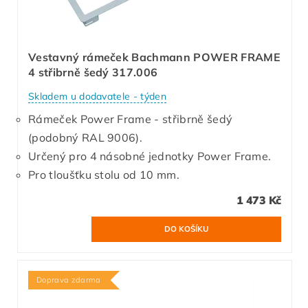
Vestavný rámeček Bachmann POWER FRAME
4 střibrně šedý 317.006
Skladem u dodavatele - týden
Rámeček Power Frame - střibrně šedý
(podobný RAL 9006).
Určený pro 4 násobné jednotky Power Frame.
Pro tloušťku stolu od 10 mm.
1 473 Kč
Doprava zdarma