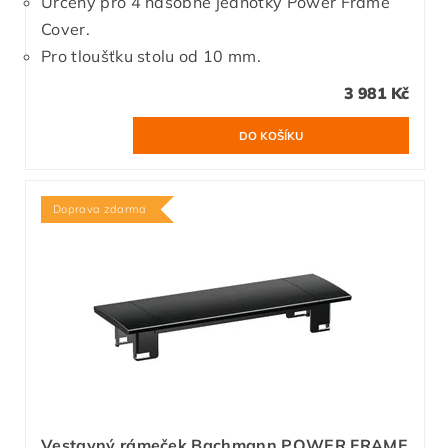
Určený pro 4 násobné jednotky Power Frame
Cover.
Pro tloušťku stolu od 10 mm.
3 981 Kč
Doprava zdarma
Vestavný rámeček Bachmann POWER FRAME