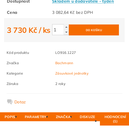
Dostupnost
Skladem u dodavatele - týden
Cena
3 082,64 Kč bez DPH
3 730 Kč
/ ks
Kód produktu
LO916.1227
Značka
Bachmann
Kategorie
Zásuvkové jednotky
Záruka
2 roky
Dotaz
POPIS
PARAMETRY
ZNAČKA
DISKUZE
HODNOCENÍ
(1)