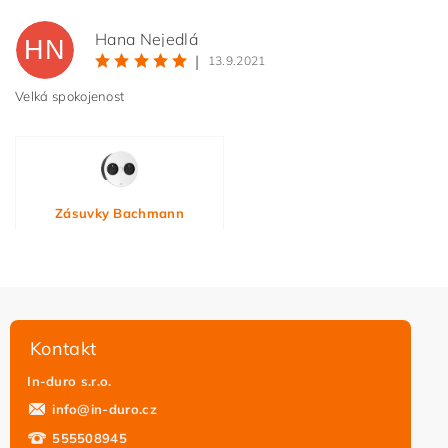
Hana Nejedlá
HN
|
13.9.2021
Velká spokojenost
Zásuvky Bachmann
Vložením hodnocení souhlasíte s
podmínkami ochrany
osobních údajů
Kontakt
In-duro s.r.o.
info
@
in-duro.cz
555508945