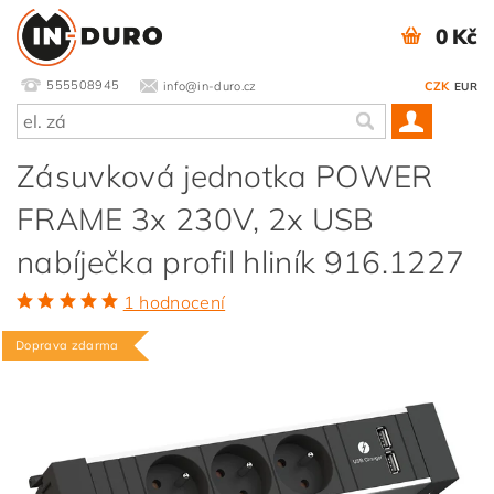
0 Kč
555508945
info@in-duro.cz
CZK
EUR
Zásuvková jednotka POWER
FRAME 3x 230V, 2x USB
nabíječka profil hliník 916.1227
1 hodnocení
Doprava zdarma