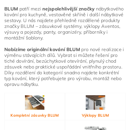
BLUM
patří mezi
nejspolehlivější značky
nábytkového
kování pro kuchyně, vestavěné skříně i další nábytkové
sestavy. U nás najdete přehledně rozdělené produkty
značky BLUM – zásuvkové systémy, výklopy Aventos,
výsuvy a pojezdy, panty, organizéry, příborníky i
montážní šablony.
Nabízíme originální kování BLUM
pro nové realizace i
výměnu stávajících dílů. Vybrat si můžete řešení pro
tiché dovírání, bezúchytkové otevírání, plynulý chod
zásuvek nebo praktické uspořádání vnitřního prostoru.
Díky rozdělení do kategorií snadno najdete konkrétní
typ kování, který potřebujete pro výrobu, montáž nebo
opravu nábytku.
Vložením hodnocení souhlasíte s
podmínkami ochrany
osobních údajů
Kompletní zásuvky BLUM
Výklopy BLUM