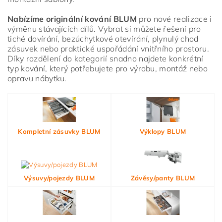
Nabízíme originální kování BLUM
pro nové realizace i
výměnu stávajících dílů. Vybrat si můžete řešení pro
tiché dovírání, bezúchytkové otevírání, plynulý chod
zásuvek nebo praktické uspořádání vnitřního prostoru.
Díky rozdělení do kategorií snadno najdete konkrétní
typ kování, který potřebujete pro výrobu, montáž nebo
opravu nábytku.
Vložením hodnocení souhlasíte s
podmínkami ochrany
osobních údajů
Kompletní zásuvky BLUM
Výklopy BLUM
Výsuvy/pojezdy BLUM
Závěsy/panty BLUM