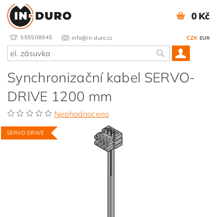
0 Kč
555508945
info@in-duro.cz
CZK
EUR
Synchronizační kabel SERVO-
DRIVE 1200 mm
Neohodnoceno
SERVO DRIVE