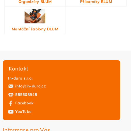
Organizéry BLUM
Příborníky BLUM
Montážní šablony BLUM
Kontakt
In-duro s.r.o.
info
@
in-duro.cz
555508945
Facebook
YouTube
Informace pro Vás