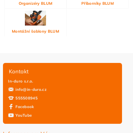
Organizéry BLUM
Příborníky BLUM
Montážní šablony BLUM
Kontakt
In-duro s.r.o.
info
@
in-duro.cz
555508945
Facebook
YouTube