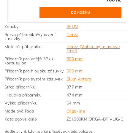
Značky
BLUM
Barva příborníku/vybavení
Nerez
zásuvky
Materiál příborníku
Nerez (Mohou být plastové
části)
Příborník pro vnější šířku
600 mm
korpusu od
Příborník pro hloubku zásuvky
500 mm
Příborník pro systém zásuvek
Blum Antaro
Šířka příborníku
377 mm
Hloubka příborníku
474 mm
Výška příborníku
64 mm
Modelová řada
Orga-line
Katalogové číslo
ZSI.500KI4 ORGA-BF V1IG/G
Buďte první, kdo napíše příspěvek k této položce.