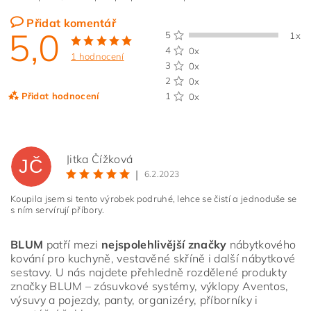
Přidat komentář
5,0
5
1x
4
0x
1 hodnocení
3
0x
2
0x
Přidat hodnocení
1
0x
Jitka Čížková
JČ
|
6.2.2023
Koupila jsem si tento výrobek podruhé, lehce se čistí a jednoduše se
s ním servírují příbory.
BLUM
patří mezi
nejspolehlivější značky
nábytkového
kování pro kuchyně, vestavěné skříně i další nábytkové
sestavy. U nás najdete přehledně rozdělené produkty
značky BLUM – zásuvkové systémy, výklopy Aventos,
výsuvy a pojezdy, panty, organizéry, příborníky i
Vložením hodnocení souhlasíte s
podmínkami ochrany