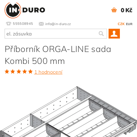
0 Kč
555508945
info@in-duro.cz
CZK
EUR
Příborník ORGA-LINE sada
Kombi 500 mm
1 hodnocení