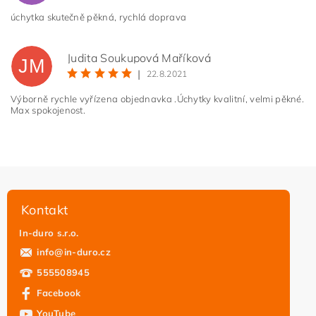
úchytka skutečně pěkná, rychlá doprava
Vložením hodnocení souhlasíte s
podmínkami ochrany
Judita Soukupová Maříková
osobních údajů
JM
|
22.8.2021
Výborně rychle vyřízena objednavka .Úchytky kvalitní, velmi pěkné.
Max spokojenost.
Kontakt
In-duro s.r.o.
info
@
in-duro.cz
555508945
Facebook
YouTube