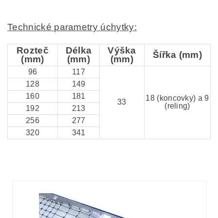
Technické parametry úchytky:
Rozteč
Délka
Výška
Šířka (mm)
(mm)
(mm)
(mm)
96
117
128
149
160
181
18 (koncovky) a 9
33
(reling)
192
213
256
277
320
341