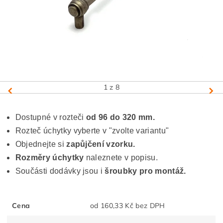
1
z 8
Dostupné v rozteči
od 96 do 320 mm.
Rozteč úchytky vyberte v "zvolte variantu"
Objednejte si
zapůjčení vzorku.
Rozměry úchytky
naleznete v popisu.
Součásti dodávky jsou i
šroubky pro montáž.
Cena
od 160,33 Kč bez DPH