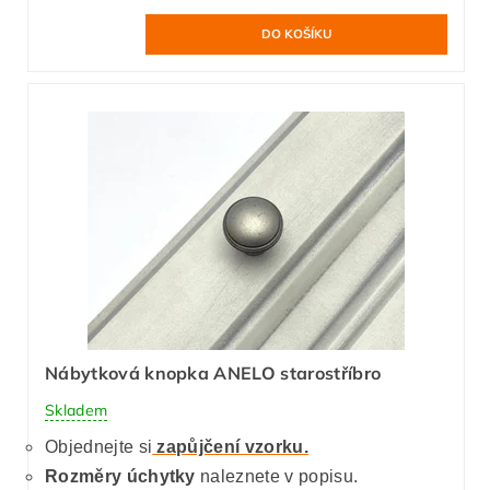
Nábytková knopka ANELO starostříbro
Skladem
Objednejte si
zapůjčení vzorku.
Rozměry úchytky
naleznete v popisu.