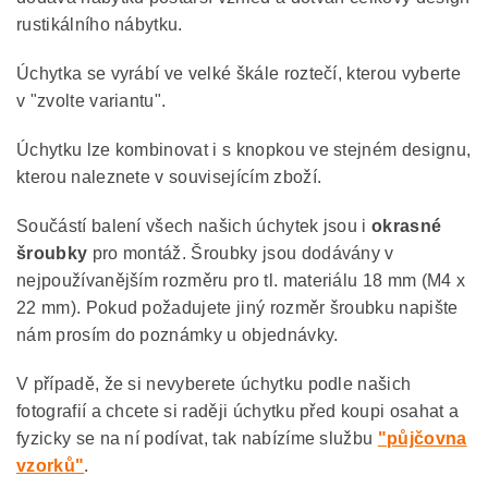
rustikálního nábytku.
Úchytka se vyrábí ve velké škále roztečí, kterou vyberte
v "zvolte variantu".
Úchytku lze kombinovat i s knopkou ve stejném designu,
kterou naleznete v souvisejícím zboží.
Součástí balení všech našich úchytek jsou i
okrasné
šroubky
pro montáž. Šroubky jsou dodávány v
nejpoužívanějším rozměru pro tl. materiálu 18 mm (M4 x
22 mm). Pokud požadujete jiný rozměr šroubku napište
nám prosím do poznámky u objednávky.
V případě, že si nevyberete úchytku podle našich
fotografií a chcete si raději úchytku před koupi osahat a
fyzicky se na ní podívat, tak nabízíme službu
"půjčovna
vzorků"
.