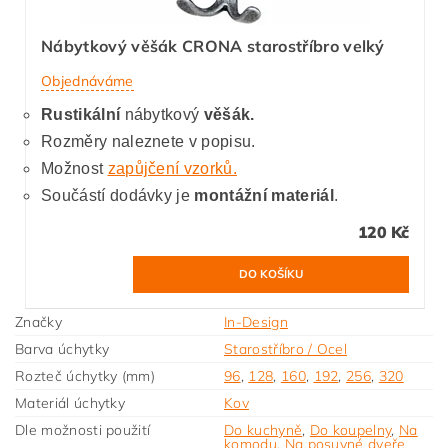
Nábytkový věšák CRONA starostříbro velký
Objednáváme
Rustikální
nábytkový
věšák.
Rozměry naleznete v popisu.
Možnost
zapůjčení vzorků.
Součástí dodávky je
montážní materiál
.
120 Kč
Značky
In-Design
Barva úchytky
Starostříbro / Ocel
Rozteč úchytky (mm)
96
,
128
,
160
,
192
,
256
,
320
Materiál úchytky
Kov
Dle možnosti použití
Do kuchyně
,
Do koupelny
,
Na
komodu
,
Na posuvné dveře