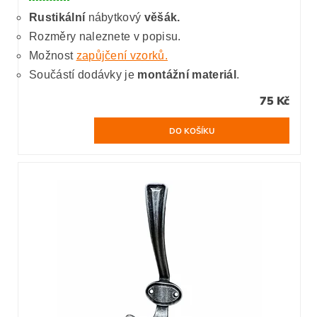
Rustikální
nábytkový
věšák.
Rozměry naleznete v popisu.
Možnost
zapůjčení vzorků.
Součástí dodávky je
montážní materiál
.
75 Kč