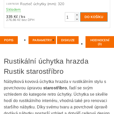
Rozteč úchytky (mm): 320
110976/320
Skladem
335 Kč
/ ks
276,86 Kč bez DPH
POPIS
PARAMETRY
DISKUZE
HODNOCENÍ
(3)
Rustikální úchytka hrazda
Rustik starostříbro
Nábytková kovová úchytka hrazda v rustikálním stylu s
povrchovou úpravou
starostříbro
, řadí se svým
vzhledem do kategorie retro úchytky. Úchytka se skvěle
hodí do rustikálního interiéru, vhodná také pro renovaci
staršího nábytku. Díky svému tvaru a povrchové úpravě
dodává nábytku postarší vzhled a dotváří celkový design