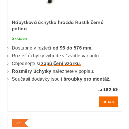
Nábytková úchytka hrazda Rustik černá
patina
Skladem
Dostupné v rozteči
od 96 do 576 mm.
Rozteč úchytky vyberte v "zvolte variantu"
Objednejte si
zapůjčení vzorku.
Rozměry úchytky
naleznete v popisu.
Součásti dodávky jsou i
šroubky pro montáž.
162 Kč
od
DETAIL
Tip