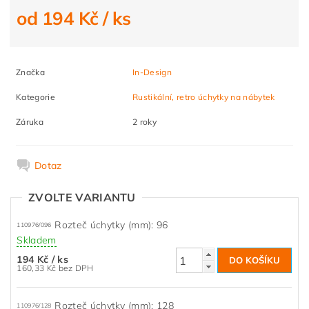
od 194 Kč
/ ks
Značka
In-Design
Kategorie
Rustikální, retro úchytky na nábytek
Záruka
2 roky
Dotaz
ZVOLTE VARIANTU
Rozteč úchytky (mm): 96
110976/096
Skladem
194 Kč
/ ks
160,33 Kč bez DPH
Rozteč úchytky (mm): 128
110976/128