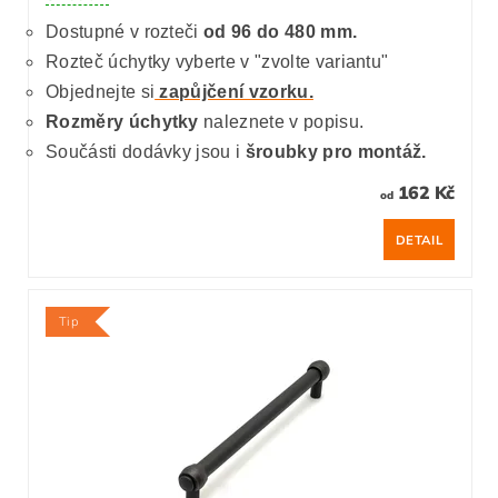
Dostupné v rozteči
od 96 do 480 mm.
Rozteč úchytky vyberte v "zvolte variantu"
Objednejte si
zapůjčení vzorku.
Rozměry úchytky
naleznete v popisu.
Součásti dodávky jsou i
šroubky pro montáž.
162 Kč
od
DETAIL
Tip