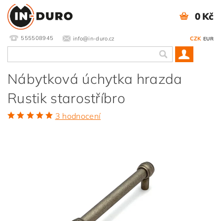
0 Kč
555508945
info@in-duro.cz
CZK
EUR
Nábytková úchytka hrazda
Rustik starostříbro
3 hodnocení