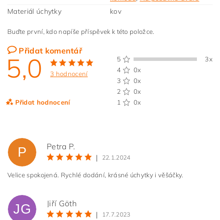
Materiál úchytky
kov
Buďte první, kdo napíše příspěvek k této položce.
Přidat komentář
5,0
5
3x
4
0x
3 hodnocení
3
0x
2
0x
Přidat hodnocení
1
0x
Petra P.
P
|
22.1.2024
Velice spokojená. Rychlé dodání, krásné úchytky i věšáčky.
Jiří Göth
JG
|
17.7.2023