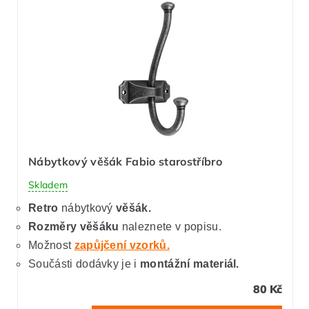
Nábytkový věšák Fabio starostříbro
Skladem
Retro
nábytkový
věšák.
Rozměry věšáku
naleznete v popisu.
Možnost
zapůjčení vzorků.
Součásti dodávky je i
montážní materiál.
80 Kč