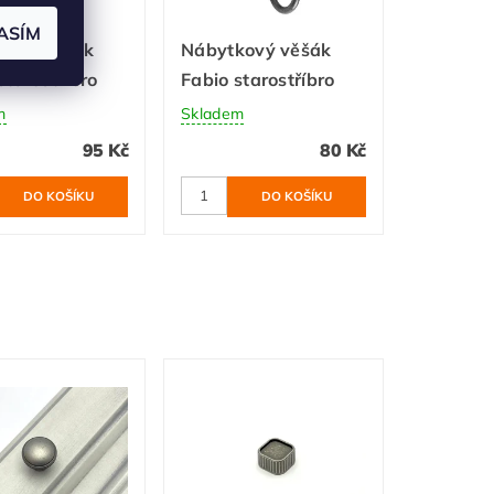
ASÍM
kový věšák
Nábytkový věšák
tarostříbro
Fabio starostříbro
m
Skladem
95 Kč
80 Kč