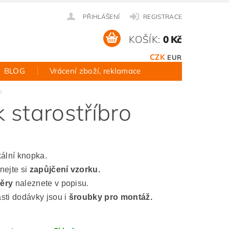
PŘIHLÁŠENÍ
REGISTRACE
KOŠÍK:
0 Kč
CZK
EUR
BLOG
Vrácení zboží, reklamace
o
 starostříbro
kální knopka.
nejte si
zapůjčení vzorku.
ěry
naleznete v popisu.
sti dodávky jsou i
šroubky pro montáž.