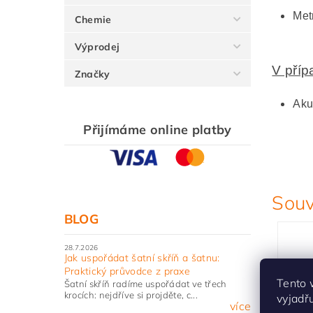
Met
Chemie
Výprodej
V příp
Značky
Aku
Přijímáme online platby
Souv
BLOG
28.7.2026
Jak uspořádat šatní skříň a šatnu:
Praktický průvodce z praxe
Tento 
Šatní skříň radíme uspořádat ve třech
krocích: nejdříve si projděte, c...
vyjadř
více