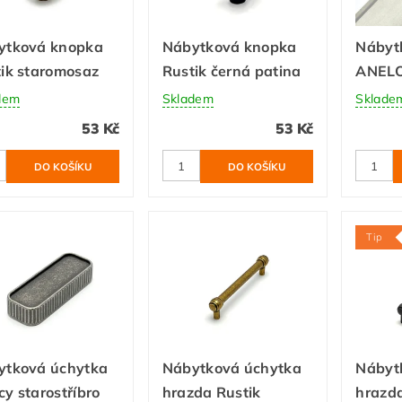
ytková knopka
Nábytková knopka
Nábyt
ik staromosaz
Rustik černá patina
ANELO 
dem
Skladem
Sklade
53 Kč
53 Kč
Tip
ytková úchytka
Nábytková úchytka
Nábyt
y starostříbro
hrazda Rustik
hrazda