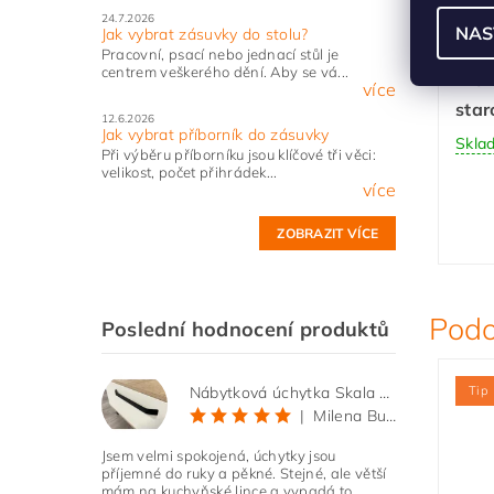
24.7.2026
NAS
Jak vybrat zásuvky do stolu?
Náb
Pracovní, psací nebo jednací stůl je
centrem veškerého dění. Aby se vá...
hraz
více
star
12.6.2026
Jak vybrat příborník do zásuvky
Skla
Při výběru příborníku jsou klíčové tři věci:
velikost, počet přihrádek...
více
ZOBRAZIT VÍCE
Podo
Poslední hodnocení produktů
Tip
Nábytková úchytka Skala černá matná
|
Milena Bučková
Jsem velmi spokojená, úchytky jsou
příjemné do ruky a pěkné. Stejné, ale větší
mám na kuchyňské lince a vypadá to