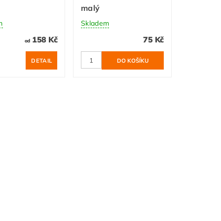
a
malý
m
Skladem
158 Kč
75 Kč
od
DETAIL