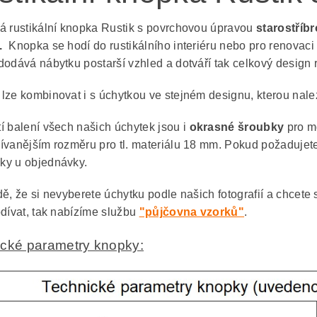
á rustikální knopka Rustik s povrchovou úpravou
starostříbr
.
Knopka se hodí do rustikálního interiéru nebo pro renovaci
dodává nábytku postarší vzhled a dotváří tak celkový design r
lze kombinovat i s úchytkou ve stejném designu, kterou nalez
í balení všech našich úchytek jsou i
okrasné šroubky
pro m
ívanějším rozměru pro tl. materiálu 18 mm. Pokud požadujet
y u objednávky.
ě, že si nevyberete úchytku podle našich fotografií a chcete 
odívat, tak nabízíme službu
"půjčovna vzorků"
.
cké parametry knopky: