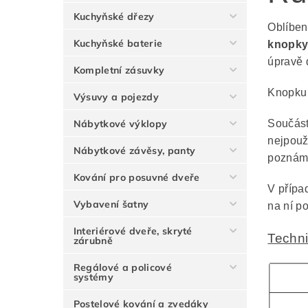
Kuchyňské dřezy
Oblíben
Kuchyňské baterie
knopky
úpravě 
Kompletní zásuvky
Knopku 
Výsuvy a pojezdy
Součást
Nábytkové výklopy
nejpouž
Nábytkové závěsy, panty
poznámk
Kování pro posuvné dveře
V případ
Vybavení šatny
na ní p
Interiérové dveře, skryté
Techni
zárubně
Regálové a policové
systémy
Postelové kování a zvedáky