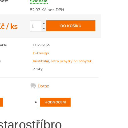
nost
Skladem
52,07 Kč bez DPH
Kč
/ ks
uktu
LO296165
In-Design
e
Rustikální, retro úchytky na nábytek
2 roky
k
Dotaz
HODNOCENÍ
starostříbro