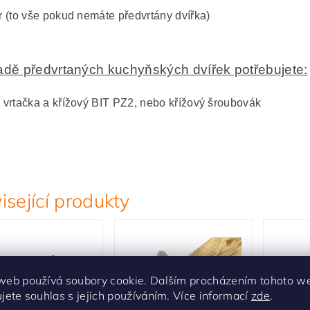
r (to vše pokud nemáte předvrtány dvířka)
adě předvrtaných kuchyňských dvířek potřebujete:
 vrtačka a křížový BIT PZ2, nebo křížový šroubovák
isející produkty
web používá soubory cookie. Dalším procházením tohoto w
ujete souhlas s jejich používáním. Více informací
zde
.