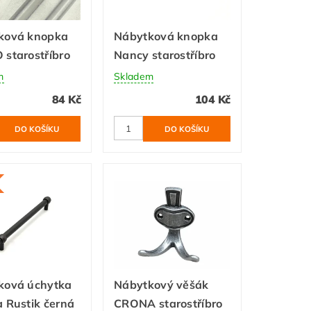
ková knopka
Nábytková knopka
starostříbro
Nancy starostříbro
m
Skladem
84 Kč
104 Kč
ková úchytka
Nábytkový věšák
 Rustik černá
CRONA starostříbro