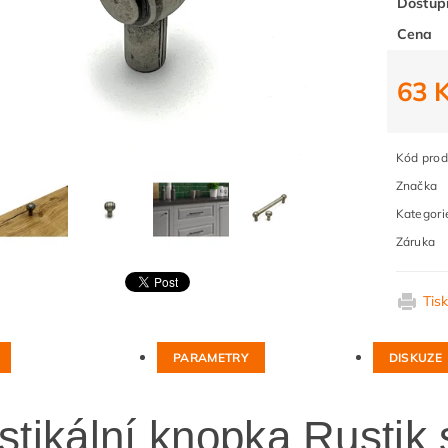
Dostup
Cena
63 
Kód prod
Značka
Kategori
Záruka
Tis
PARAMETRY
DISKUZE
stikální knopka Rustik 