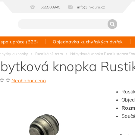
555508945
info@in-duro.cz
 spolupráce (B2B)
Objednávka kuchyňských dvířek
Kontakt
chytky a knopky
Rustikální, retro
Nábytková knopka Rustik starostříbr
bytková knopka Rustik
Neohodnoceno
Rusti
Objed
Rozm
Součá