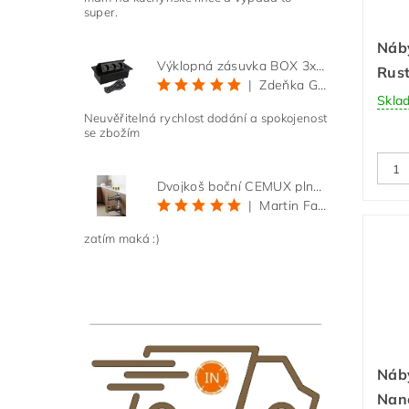
super.
Náb
Výklopná zásuvka BOX 3x 230V s 3m kabelem - černá
Rust
|
Zdeňka Gold
Skla
Neuvěřitelná rychlost dodání a spokojenost
se zbožím
Dvojkoš boční CEMUX plné dno 3D, s tlumením antracit 200 mm
|
Martin Faltus
zatím maká :)
Náb
Nanc