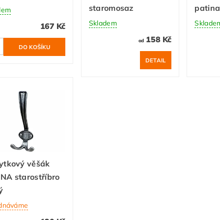
staromosaz
patin
dem
Skladem
Sklade
167 Kč
158 Kč
od
DETAIL
ytkový věšák
A starostříbro
ý
dnáváme