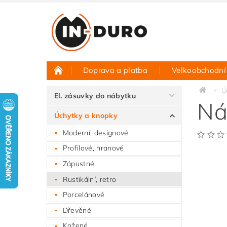
Doprava a platba
Velkoobchodní
Půjčovna vzorků
Hodnocení obchodu
Ú
El. zásuvky do nábytku
Ná
Úchytky a knopky
Moderní, designové
Profilové, hranové
Zápustné
Rustikální, retro
Porcelánové
Dřevěné
Kožené