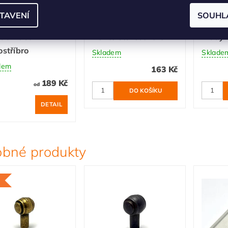
TAVENÍ
SOUHL
ytková úchytka
Nábytkový věšák
Nábyt
da Rustik
Pente starostříbro
Mady s
ostříbro
Skladem
Sklade
dem
163 Kč
189 Kč
od
DETAIL
bné produkty