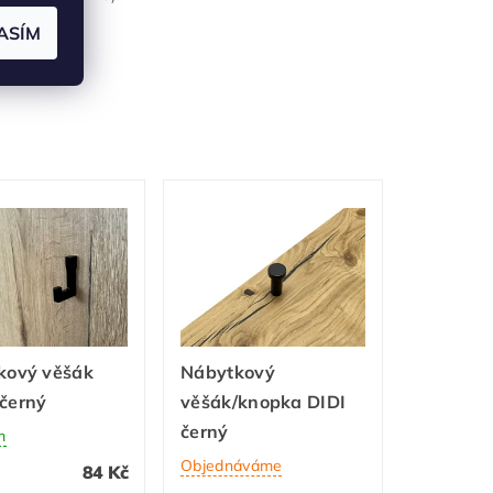
o bytu.
ASÍM
kový věšák
Nábytkový
černý
věšák/knopka DIDI
černý
m
Objednáváme
84 Kč