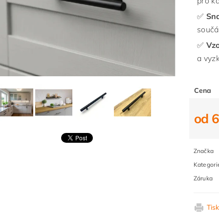
pro k
✅
Sn
součás
✅
Vz
a vyz
Cena
od 
Značka
Kategori
Záruka
Tis