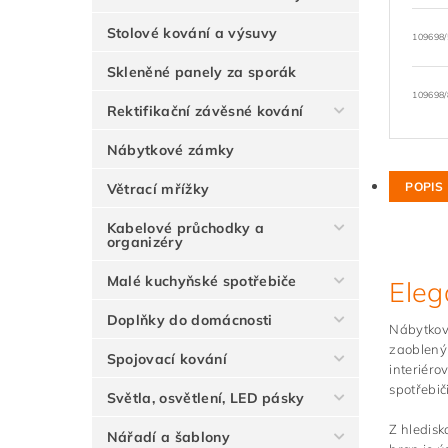
Stolové kování a výsuvy
109698/
Skleněné panely za sporák
109698/
Rektifikační závěsné kování
Nábytkové zámky
POPIS
Větrací mřížky
Kabelové průchodky a
organizéry
Malé kuchyňské spotřebiče
Eleg
Doplňky do domácnosti
Nábytkov
zaoblený 
Spojovací kování
interiéro
spotřebiči
Světla, osvětlení, LED pásky
Z hledisk
Nářadí a šablony