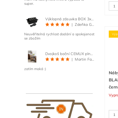
super.
Výklopná zásuvka BOX 3x 230V s 3m kabelem - černá
|
Zdeňka Gold
Neuvěřitelná rychlost dodání a spokojenost
Výp
se zbožím
Dvojkoš boční CEMUX plné dno 3D, s tlumením antracit 200 mm
|
Martin Faltus
zatím maká :)
Náb
BLA
čer
Vypr