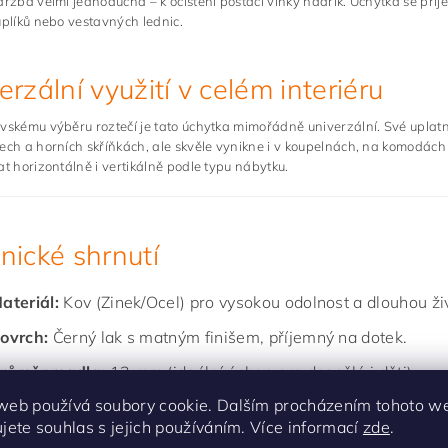
držba velmi jednoduchá – k očištění postačí vlhký hadřík. Úchytka se příje
uplíků nebo vestavných lednic.
erzální využití v celém interiéru
vskému výběru roztečí je tato úchytka mimořádně univerzální. Své uplat
ech a horních skříňkách, ale skvěle vynikne i v koupelnách, na komodách 
at horizontálně i vertikálně podle typu nábytku.
nické shrnutí
ateriál:
Kov (Zinek/Ocel) pro vysokou odolnost a dlouhou ži
ovrch:
Černý lak s matným finišem, příjemný na dotek.
růměr madla:
12 mm (ideální úchop pro dospělé i děti).
web používá soubory cookie. Dalším procházením tohoto w
ýška (přesah):
31 mm, poskytuje dostatek místa pro prsty.
ujete souhlas s jejich používáním. Více informací
zde
.
říslušenství:
V balení naleznete šroubky M4 x 22 mm (pro 