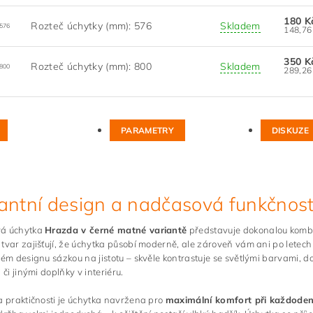
180 
Rozteč úchytky (mm): 576
Skladem
576
350 
Rozteč úchytky (mm): 800
Skladem
800
PARAMETRY
DISKUZE
antní design a nadčasová funkčnos
á úchytka
Hrazda v černé matné variantě
představuje dokonalou kombina
tvar zajišťují, že úchytka působí moderně, ale zároveň vám ani po lete
vém designu sázkou na jistotu – skvěle kontrastuje se světlými barvami, 
 či jinými doplňky v interiéru.
a praktičnosti je úchytka navržena pro
maximální komfort při každode