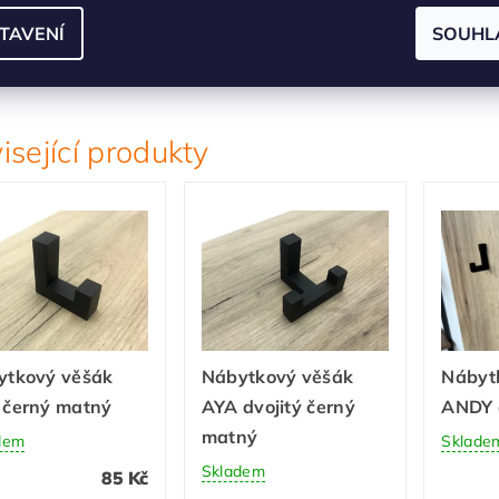
ariabilita:
Široký výběr délek umožní sjednotit design celéh
TAVENÍ
SOUHL
iroký výběr roztečí od 96 mm do 800 mm
isející produkty
ytkový věšák
Nábytkový věšák
Nábyt
 černý matný
AYA dvojitý černý
ANDY 
matný
dem
Sklade
Skladem
85 Kč