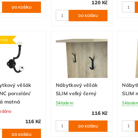
120 Kč
rodej
ytkový věšák
Nábytkový věšák
Nábyt
NC porcelán/
SLIM velký černý
SLIM 
ná matná
Skladem
Sklade
odáno
116 Kč
116 Kč