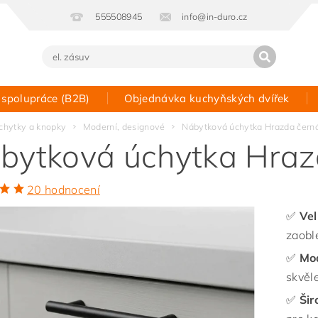
555508945
info@in-duro.cz
 spolupráce (B2B)
Objednávka kuchyňských dvířek
Kontakt
chytky a knopky
Moderní, designové
Nábytková úchytka Hrazda čern
bytková úchytka Hraz
20 hodnocení
✅
Vel
zaobl
✅
Mo
skvěle
✅
Šir