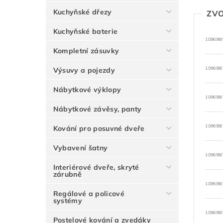
Kuchyňské dřezy
ZVO
Kuchyňské baterie
109698/
Kompletní zásuvky
109698/
Výsuvy a pojezdy
Nábytkové výklopy
109698/
Nábytkové závěsy, panty
109698/
Kování pro posuvné dveře
Vybavení šatny
109698/
Interiérové dveře, skryté
zárubně
109698/
Regálové a policové
systémy
109698/
Postelové kování a zvedáky