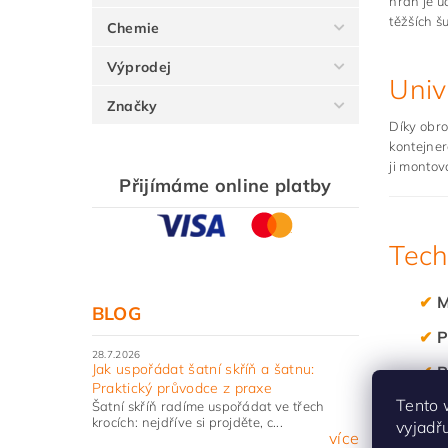
hran je ú
těžších š
Chemie
Výprodej
Univ
Značky
Díky obro
kontejner
ji montov
Přijímáme online platby
Tech
✔
M
BLOG
✔
P
28.7.2026
Jak uspořádat šatní skříň a šatnu:
✔
P
Praktický průvodce z praxe
Tento 
✔
V
Šatní skříň radíme uspořádat ve třech
krocích: nejdříve si projděte, c...
vyjadř
více
✔
P