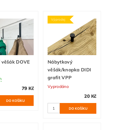
Výprodej
í věšák DOVE
Nábytkový
věšák/knopka DIDI
grafit VPP
m
Vyprodáno
79 Kč
20 Kč