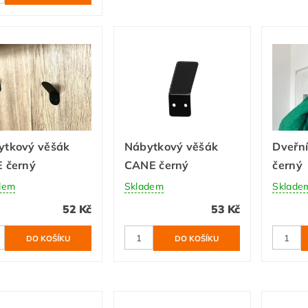
ytkový věšák
Nábytkový věšák
Dveřn
 černý
CANE černý
černý
dem
Skladem
Sklade
52 Kč
53 Kč