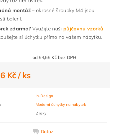
aždý rozměr dvířek.
adná montáž
– okrasné šroubky M4 jsou
tí balení.
orek zdarma?
Využijte naši
půjčovnu vzorků
koušejte si úchytku přímo na vašem nábytku.
od 54,55 Kč bez DPH
66 Kč
/ ks
In-Design
e
Moderní úchytky na nábytek
2 roky
k
Dotaz