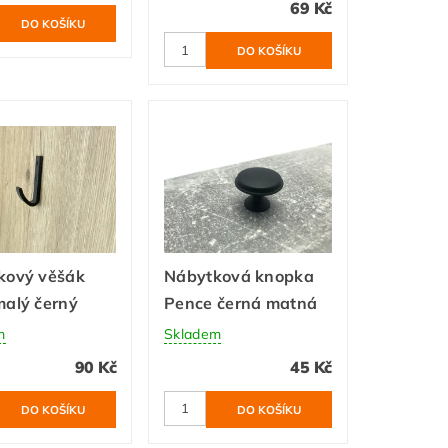
69 Kč
kový věšák
Nábytková knopka
malý černý
Pence černá matná
m
Skladem
90 Kč
45 Kč