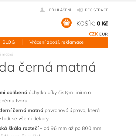
PŘIHLÁŠENÍ
REGISTRACE
KOŠÍK:
0 Kč
CZK
EUR
BLOG
Vrácení zboží, reklamace
á matná
da černá matná
mi oblíbená
úchytka díky čistým liniím a
enému tvaru.
derní černá matná
povrchová úprava, která
 ladí se všemi dekory.
oká škála roztečí
– od 96 mm až po 800 mm