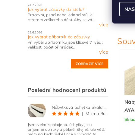
24.7.2026
✔
V
NAS
Jak vybrat zásuvky do stolu?
Pracovní, psací nebo jednací stůl je
✔
Š
centrem veškerého dění. Aby se vá...
více
12.6.2026
Jak vybrat příborník do zásuvky
Souv
Při výběru příborníku jsou klíčové tři věci:
velikost, počet přihrádek...
více
ZOBRAZIT VÍCE
Poslední hodnocení produktů
Náb
Nábytková úchytka Skala černá matná
AYA
|
Milena Bučková
Skla
Jsem velmi spokojená, úchytky jsou
příjemné do ruky a pěkné. Stejné, ale větší
mám na kuchyňské lince a vypadá to