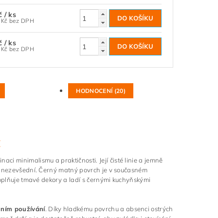
Kč
/ ks
148,76 Kč bez DPH
Kč
/ ks
289,26 Kč bez DPH
HODNOCENÍ (20)
t
ci minimalismu a praktičnosti. Její čisté linie a jemně
ch nezevšední. Černý matný povrch je v současném
doplňuje tmavé dekory a ladí s černými kuchyňskými
nním používání
. Díky hladkému povrchu a absenci ostrých