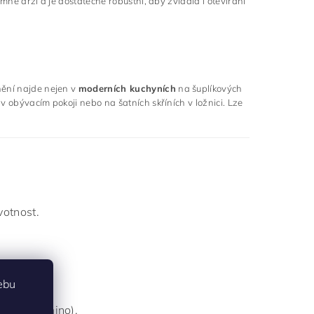
mně drží a je dostatečně robustní, aby zvládla i otevírání
nění najde nejen v
moderních kuchyních
na šuplíkových
v obývacím pokoji nebo na šatních skříních v ložnici. Lze
votnost.
ebu
18 mm lamino).