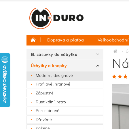
Doprava a platba
Velkoobchodní
Půjčovna vzorků
Hodnocení obchodu
Ú
El. zásuvky do nábytku
Ná
Úchytky a knopky
Moderní, designové
Profilové, hranové
Zápustné
Rustikální, retro
Porcelánové
Dřevěné
Kožené