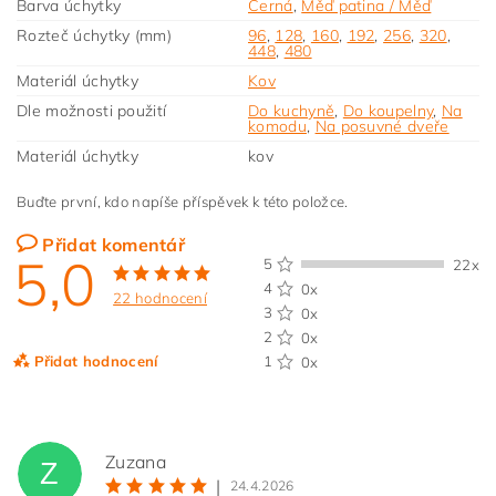
Barva úchytky
Černá
,
Měď patina / Měď
Rozteč úchytky (mm)
96
,
128
,
160
,
192
,
256
,
320
,
448
,
480
Materiál úchytky
Kov
Dle možnosti použití
Do kuchyně
,
Do koupelny
,
Na
komodu
,
Na posuvné dveře
Materiál úchytky
kov
Buďte první, kdo napíše příspěvek k této položce.
Přidat komentář
5,0
5
22x
4
0x
22 hodnocení
3
0x
2
0x
Přidat hodnocení
1
0x
Zuzana
Z
|
24.4.2026