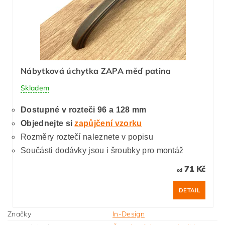
Nábytková úchytka ZAPA měď patina
Skladem
Dostupné v rozteči 96 a 128 mm
Objednejte si
zapůjčení vzorku
Rozměry roztečí naleznete v popisu
Součásti dodávky jsou i šroubky pro montáž
71 Kč
od
DETAIL
Značky
In-Design