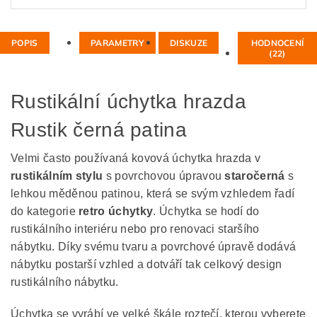
POPIS
PARAMETRY
DISKUZE
HODNOCENÍ
(22)
Rustikální úchytka hrazda
Rustik černá patina
Velmi často používaná kovová úchytka hrazda v
rustikálním stylu
s povrchovou úpravou
staročerná
s
lehkou měděnou patinou, která se svým vzhledem řadí
do kategorie
retro úchytky
. Úchytka se hodí do
rustikálního interiéru nebo pro renovaci staršího
nábytku. Díky svému tvaru a povrchové úpravě dodává
nábytku postarší vzhled a dotváří tak celkový design
rustikálního nábytku.
Úchytka se vyrábí ve velké škále roztečí, kterou vyberete