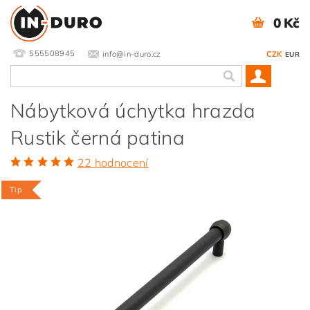
0 Kč
555508945
info@in-duro.cz
CZK
EUR
Nábytková úchytka hrazda
Rustik černá patina
22 hodnocení
Tip