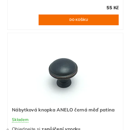
55 Kč
Nábytková knopka ANELO černá měď patina
Skladem
Objednejte si
zapůjčení vzorku.