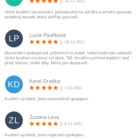
|
20.12.2021
Velmi kvalitní zpracování, jednoduché na údržbu a přesto opravdu
ozdobný kousek, který skříňky pozvedl.
Lucie Pavlíková
LP
|
19.12.2021
Maximální spokojenost, příjemné na dotek. Velké možnosti velikostí.
Velmi kvalitní a krásný výrobek. Též chválím rychlost dodání i teď
před Vánoci. Velké díky. Mohu jen doporučit.
Karel Dražka
KD
|
1.12.2021
Kvalitní výrobek. Jsme maximálně spokojeni.
Zuzana Leva
ZL
|
6.11.2021
Kvalitní výrobek. Jsme naprosto spokojeni.