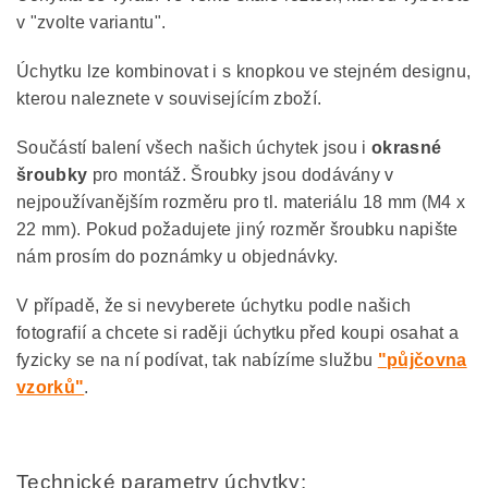
v "zvolte variantu".
Úchytku lze kombinovat i s knopkou ve stejném designu,
kterou naleznete v souvisejícím zboží.
Součástí balení všech našich úchytek jsou i
okrasné
šroubky
pro montáž. Šroubky jsou dodávány v
nejpoužívanějším rozměru pro tl. materiálu 18 mm (M4 x
22 mm). Pokud požadujete jiný rozměr šroubku napište
nám prosím do poznámky u objednávky.
V případě, že si nevyberete úchytku podle našich
fotografií a chcete si raději úchytku před koupi osahat a
fyzicky se na ní podívat, tak nabízíme službu
"půjčovna
vzorků"
.
Technické parametry úchytky: