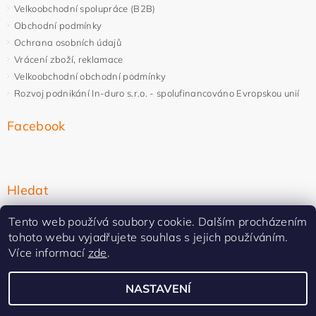
Velkoobchodní spolupráce (B2B)
Obchodní podmínky
Ochrana osobních údajů
Vrácení zboží, reklamace
Velkoobchodní obchodní podmínky
Rozvoj podnikání In-duro s.r.o. - spolufinancováno Evropskou unií
Facebook
Hledat
Tento web používá soubory cookie. Dalším procházením
tohoto webu vyjadřujete souhlas s jejich používáním.
Více informací
zde
.
NASTAVENÍ
Upravit nastavení cookies
2026 ©
In-duro
, všechna práva vyhrazena