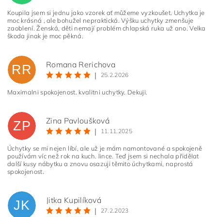
Koupila jsem si jednu jako vzorek ať můžeme vyzkoušet. Uchytka je
moc krásná , ale bohužel nepraktická. Výšku uchytky zmenšuje
zaoblení. Ženská, děti nemají problém chlapská ruka už ano. Velka
škoda jinak je moc pěkná.
Romana Rerichova
RR
|
25.2.2026
Vložením hodnocení souhlasíte s
podmínkami ochrany
Maximalni spokojenost. kvalitni uchytky. Dekuji.
osobních údajů
Zina Pavloušková
ZP
|
11.11.2025
Úchytky se mi nejen líbí, ale už je mám namontované a spokojeně
používám víc než rok na kuch. lince. Teď jsem si nechala přidělat
další kusy nábytku a znovu osazuji těmito úchytkami, naprostá
spokojenost.
Jitka Kupilíková
JK
|
27.2.2023