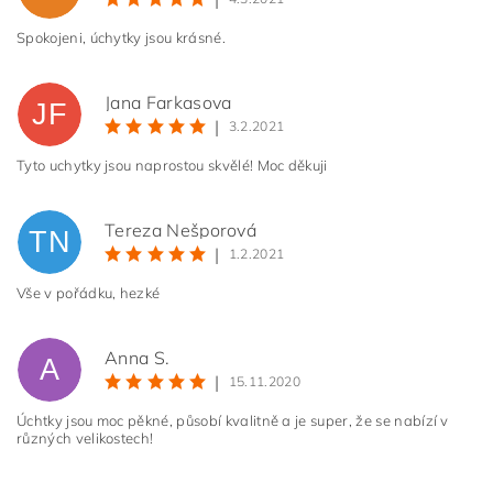
Spokojeni, úchytky jsou krásné.
Jana Farkasova
JF
|
3.2.2021
Tyto uchytky jsou naprostou skvělé! Moc děkuji
Tereza Nešporová
TN
|
1.2.2021
Vše v pořádku, hezké
Anna S.
A
|
15.11.2020
Úchtky jsou moc pěkné, působí kvalitně a je super, že se nabízí v
různých velikostech!