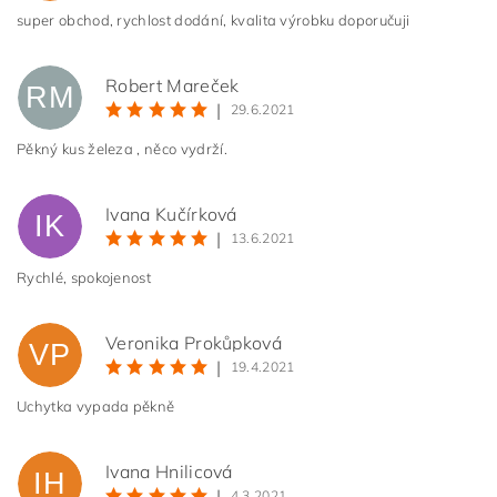
super obchod, rychlost dodání, kvalita výrobku doporučuji
Robert Mareček
RM
|
29.6.2021
Pěkný kus železa , něco vydrží.
Ivana Kučírková
IK
|
13.6.2021
Rychlé, spokojenost
Veronika Prokůpková
VP
|
19.4.2021
Uchytka vypada pěkně
Ivana Hnilicová
IH
|
4.3.2021