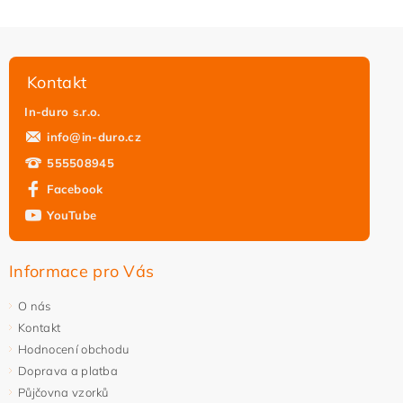
Kontakt
In-duro s.r.o.
info
@
in-duro.cz
555508945
Facebook
YouTube
Informace pro Vás
O nás
Kontakt
Hodnocení obchodu
Doprava a platba
Půjčovna vzorků