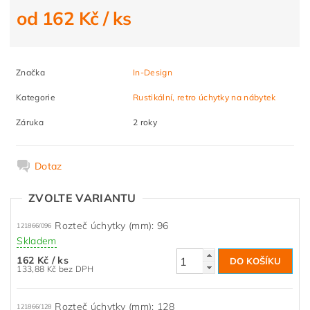
od 162 Kč
/ ks
Značka
In-Design
Kategorie
Rustikální, retro úchytky na nábytek
Záruka
2 roky
Dotaz
ZVOLTE VARIANTU
Rozteč úchytky (mm): 96
121866/096
Skladem
162 Kč
/ ks
133,88 Kč bez DPH
Rozteč úchytky (mm): 128
121866/128