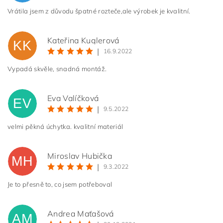
Vrátila jsem z důvodu špatné rozteče,ale výrobek je kvalitní.
Kateřina Kuglerová
KK
|
16.9.2022
Vypadá skvěle, snadná montáž.
Eva Valíčková
EV
|
9.5.2022
velmi pěkná úchytka. kvalitní materiál
Miroslav Hubička
MH
|
9.3.2022
Je to přesně to, co jsem potřeboval
Andrea Maťašová
AM