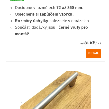
Dostupné v rozměrech
72 až 360 mm.
Objednejte si
zapůjčení vzorku.
Rozměry úchytky
naleznete v obrázcích.
Součásti dodávky jsou i
černé
vruty pro
montáž.
81 Kč
/ ks
od
DETAIL