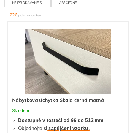
NEJPRODÁVANĚJŠÍ
ABECEDNĚ
226
položek celkem
Nábytková úchytka Skala černá matná
Skladem
Dostupné v rozteči od 96 do 512 mm
Objednejte si
zapůjčení vzorku.