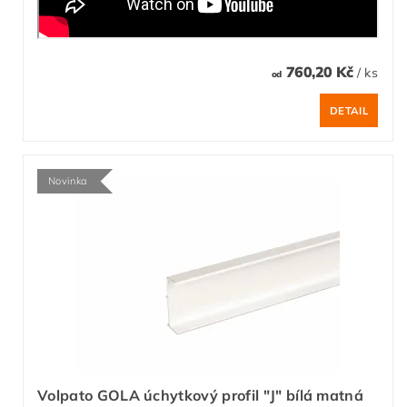
760,20 Kč
/ ks
od
DETAIL
Novinka
Volpato GOLA úchytkový profil "J" bílá matná