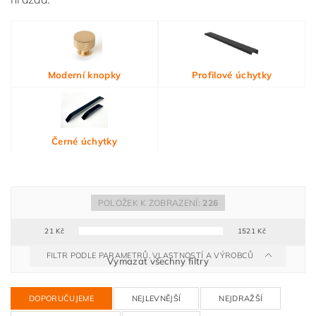
Moderní knopky
Profilové úchytky
Černé úchytky
POLOŽEK K ZOBRAZENÍ:
226
21
Kč
1521
Kč
FILTR PODLE PARAMETRŮ, VLASTNOSTÍ A VÝROBCŮ
Vymazat všechny filtry
DOPORUČUJEME
NEJLEVNĚJŠÍ
NEJDRAŽŠÍ