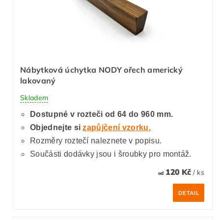
Nábytková úchytka NODY ořech americký
lakovaný
Skladem
Dostupné v rozteči od 64 do 960 mm.
Objednejte si
zapůjčení vzorku.
Rozměry roztečí naleznete v popisu.
Součásti dodávky jsou i šroubky pro montáž.
120 Kč
/ ks
od
DETAIL