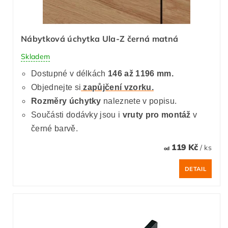
Nábytková úchytka Ula-Z černá matná
Skladem
Dostupné v délkách
146 až 1196 mm.
Objednejte si
zapůjčení vzorku.
Rozměry úchytky
naleznete v popisu.
Součásti dodávky jsou i
vruty pro montáž
v
černé barvě.
119 Kč
/ ks
od
DETAIL