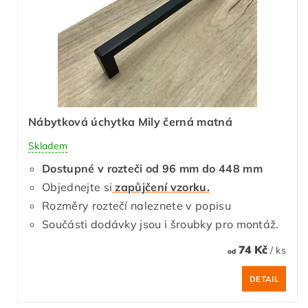
Nábytková úchytka Mily černá matná
Skladem
Dostupné v rozteči od 96 mm do 448 mm
Objednejte si
zapůjčení vzorku.
Rozměry roztečí naleznete v popisu
Součásti dodávky jsou i šroubky pro montáž.
74 Kč
/ ks
od
DETAIL