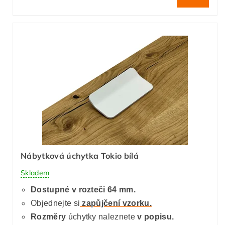
Nábytková úchytka Tokio bílá
Skladem
Dostupné v rozteči 64 mm.
Objednejte si
zapůjčení vzorku.
Rozměry
úchytky naleznete
v popisu.