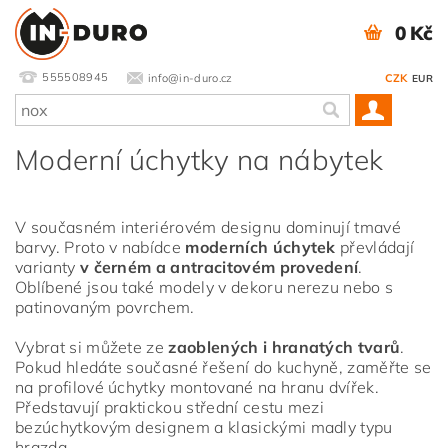
0 Kč
555508945
info@in-duro.cz
CZK
EUR
Moderní úchytky na nábytek
V současném interiérovém designu dominují tmavé
barvy. Proto v nabídce
moderních úchytek
převládají
varianty
v černém a antracitovém provedení
.
Oblíbené jsou také modely v dekoru nerezu nebo s
patinovaným povrchem.
Vybrat si můžete ze
zaoblených i hranatých tvarů
.
Pokud hledáte současné řešení do kuchyně, zaměřte se
na profilové úchytky montované na hranu dvířek.
Představují praktickou střední cestu mezi
bezúchytkovým designem a klasickými madly typu
hrazda.