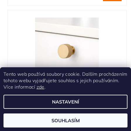
Tento web používá soubory cookie. Dalším procházením
tohoto webu vyjadřujete souhlas s jejich používáním.
Více informací
zde
.
Nábytková knopka Verona - zlatá
Skladem
NASTAVENÍ
Elegantní nábytková knopka
Verona
v luxusní
zlaté barvě. Minimalistický tvar Ø30 mm, kvalitní
SOUHLASÍM
hliník a univerzální styl, který dodá šmrnc
kuchyňským skříňkám, komodám i šatním skříním.