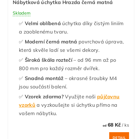
Nábytková úchytka Hrazda černá matná
Skladem
✅
Velmi oblíbená
úchytka díky čistým liniím
a zaoblenému tvaru.
✅
Moderní černá matná
povrchová úprava,
která skvěle ladí se všemi dekory.
✅
Široká škála roztečí
– od 96 mm až po
800 mm pro každý rozměr dvířek.
✅
Snadná montáž
– okrasné šroubky M4
jsou součástí balení.
✅
Vzorek zdarma?
Využijte naši
půjčovnu
vzorků
a vyzkoušejte si úchytku přímo na
vašem nábytku.
68 Kč
/ ks
od
DETAIL