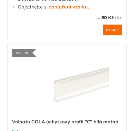
Objednejte si
zapůjčení vzorku.
80 Kč
/ ks
od
DETAIL
Novinka
Volpato GOLA úchytkový profil "C" bílá matná