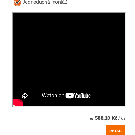
Jednoduchá montáž
588,10 Kč
/ ks
od
DETAIL