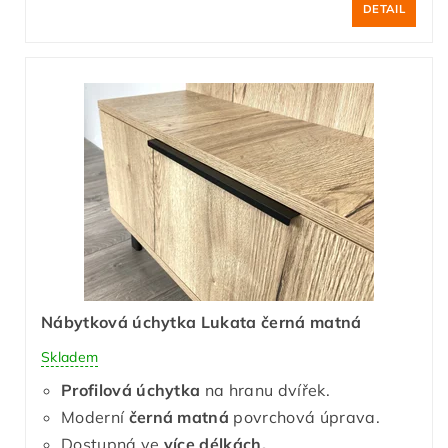
DETAIL
Nábytková úchytka Lukata černá matná
Skladem
Profilová úchytka
na hranu dvířek.
Moderní
černá matná
povrchová úprava.
Dostupná ve
více délkách.