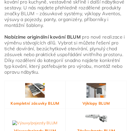
kování pro kuchyně, vestavěné skříně i další nábytkové
sestavy. U nás najdete přehledně rozdělené produkty
značky BLUM – zásuvkové systémy, výklopy Aventos,
výsuvy a pojezdy, panty, organizéry, příborníky i
Vložením hodnocení souhlasíte s
podmínkami ochrany
montážní šablony.
osobních údajů
Nabízíme originální kování BLUM
pro nové realizace i
výměnu stávajících dílů. Vybrat si můžete řešení pro
tiché dovírání, bezúchytkové otevírání, plynulý chod
zásuvek nebo praktické uspořádání vnitřního prostoru.
Díky rozdělení do kategorií snadno najdete konkrétní
typ kování, který potřebujete pro výrobu, montáž nebo
opravu nábytku.
Kompletní zásuvky BLUM
Výklopy BLUM
Výsuvy/pojezdy BLUM
Závěsy/panty BLUM