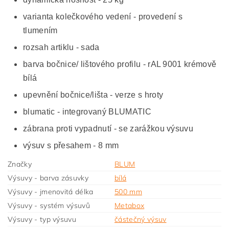
varianta kolečkového vedení - provedení s
tlumením
rozsah artiklu - sada
barva bočnice/ lištového profilu - rAL 9001 krémově
bílá
upevnění bočnice/lišta - verze s hroty
blumatic - integrovaný BLUMATIC
zábrana proti vypadnutí - se zarážkou výsuvu
výsuv s přesahem - 8 mm
Značky
BLUM
Výsuvy - barva zásuvky
bílá
Výsuvy - jmenovitá délka
500 mm
Výsuvy - systém výsuvů
Metabox
Výsuvy - typ výsuvu
částečný výsuv