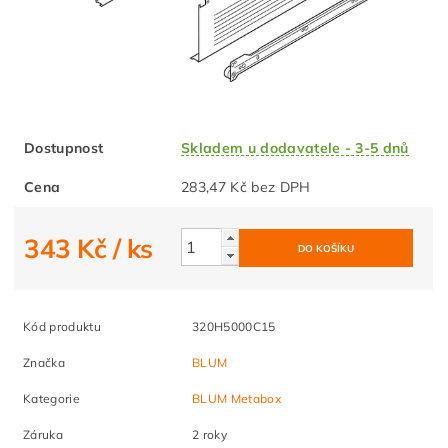
Dostupnost
Skladem u dodavatele - 3-5 dnů
Cena
283,47 Kč bez DPH
343 Kč
/ ks
Kód produktu
320H5000C15
Značka
BLUM
Kategorie
BLUM Metabox
Záruka
2 roky