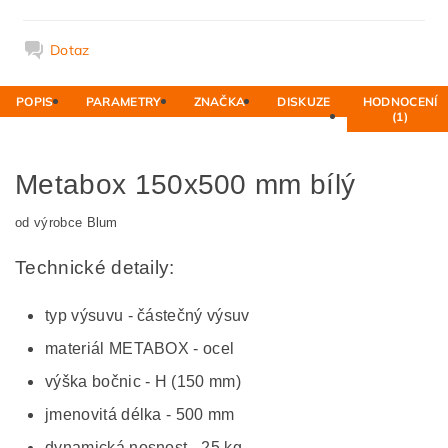
Dotaz
POPIS
PARAMETRY
ZNAČKA
DISKUZE
HODNOCENÍ
(1)
Metabox 150x500 mm bílý
od výrobce Blum
Technické detaily:
typ výsuvu - částečný výsuv
materiál METABOX - ocel
výška bočnic - H (150 mm)
jmenovitá délka - 500 mm
dynamická nosnost - 25 kg