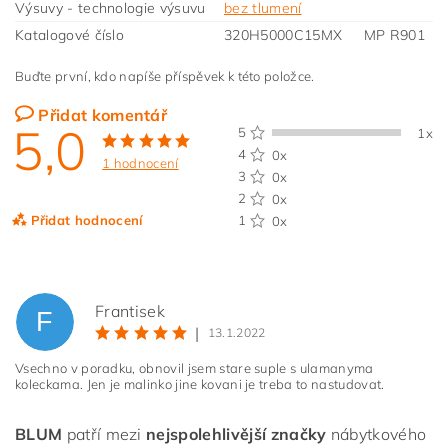
Výsuvy - technologie výsuvu
bez tlumení
Katalogové číslo
320H5000C15MX MP R901
Buďte první, kdo napíše příspěvek k této položce.
Přidat komentář
5,0
5
1x
4
0x
1 hodnocení
3
0x
2
0x
Přidat hodnocení
1
0x
Frantisek
F
|
13.1.2022
Vsechno v poradku, obnovil jsem stare suple s ulamanyma
koleckama. Jen je malinko jine kovani je treba to nastudovat.
BLUM
patří mezi
nejspolehlivější značky
nábytkového