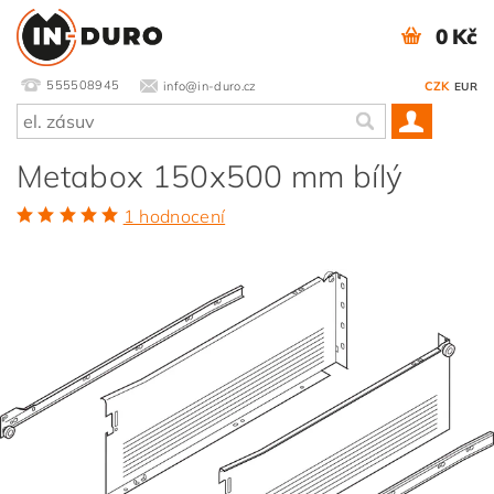
0 Kč
555508945
info@in-duro.cz
CZK
EUR
Metabox 150x500 mm bílý
1 hodnocení