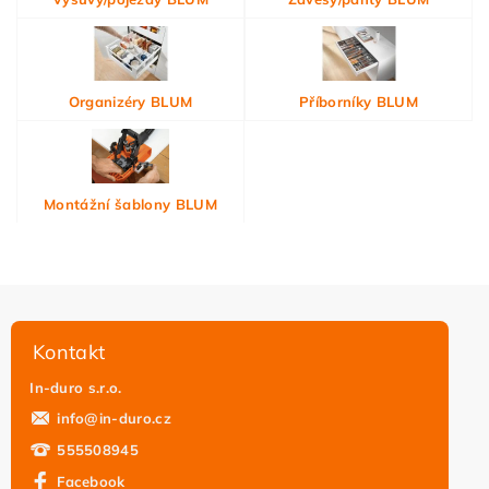
Organizéry BLUM
Příborníky BLUM
Montážní šablony BLUM
Kontakt
In-duro s.r.o.
info
@
in-duro.cz
555508945
Facebook