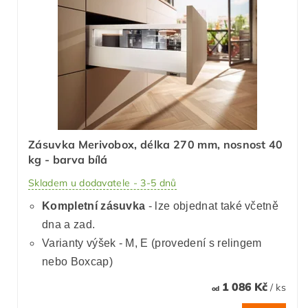
Zásuvka Merivobox, délka 270 mm, nosnost 40
kg - barva bílá
Skladem u dodavatele - 3-5 dnů
Kompletní zásuvka
- lze objednat také včetně
dna a zad.
Varianty výšek - M, E (provedení s relingem
nebo Boxcap)
1 086 Kč
/ ks
od