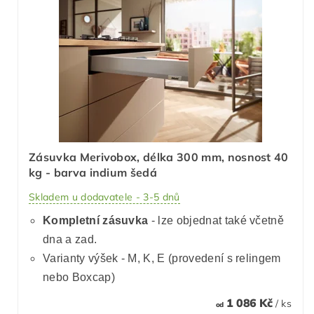
Zásuvka Merivobox, délka 300 mm, nosnost 40
kg - barva indium šedá
Skladem u dodavatele - 3-5 dnů
Kompletní zásuvka
- lze objednat také včetně
dna a zad.
Varianty výšek - M, K, E (provedení s relingem
nebo Boxcap)
1 086 Kč
/ ks
od