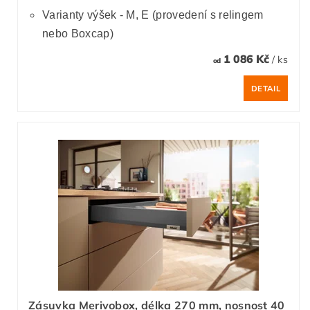
Varianty výšek - M, E (provedení s relingem
nebo Boxcap)
1 086 Kč
/ ks
od
DETAIL
Zásuvka Merivobox, délka 270 mm, nosnost 40