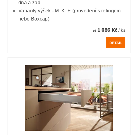
dna a zad.
Varianty výšek - M, K, E (provedení s relingem
nebo Boxcap)
1 086 Kč
/ ks
od
DETAIL