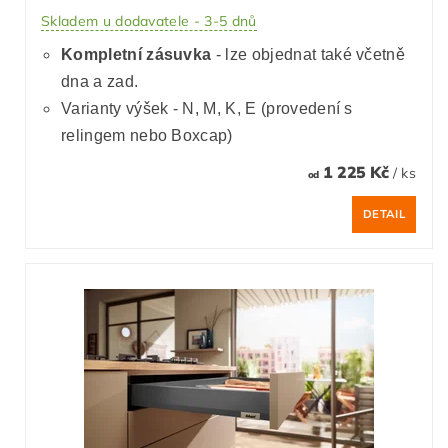
Skladem u dodavatele - 3-5 dnů
Kompletní zásuvka
- lze objednat také včetně
dna a zad.
Varianty výšek - N, M, K, E (provedení s
relingem nebo Boxcap)
1 225 Kč
/ ks
od
DETAIL