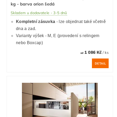
kg - barva orion šedá
Skladem u dodavatele - 3-5 dnů
Kompletní zásuvka
- lze objednat také včetně
dna a zad.
Varianty výšek - M, E (provedení s relingem
nebo Boxcap)
1 086 Kč
/ ks
od
DETAIL