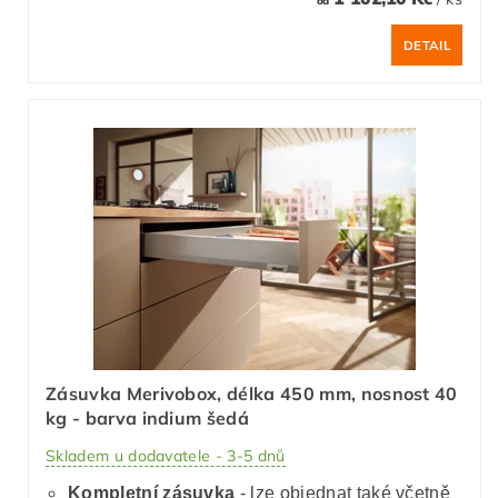
DETAIL
Zásuvka Merivobox, délka 450 mm, nosnost 40
kg - barva indium šedá
Skladem u dodavatele - 3-5 dnů
Kompletní zásuvka
- lze objednat také včetně