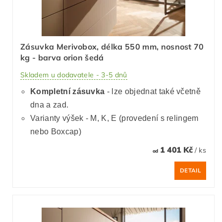
Zásuvka Merivobox, délka 550 mm, nosnost 70
kg - barva orion šedá
Skladem u dodavatele - 3-5 dnů
Kompletní zásuvka
- lze objednat také včetně
dna a zad.
Varianty výšek - M, K, E (provedení s relingem
nebo Boxcap)
1 401 Kč
/ ks
od
DETAIL