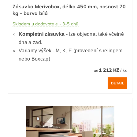
Zásuvka Merivobox, délka 450 mm, nosnost 70
kg - barva bílá
Skladem u dodavatele - 3-5 dnů
Kompletní zásuvka
- lze objednat také včetně
dna a zad.
Varianty výšek - M, K, E (provedení s relingem
nebo Boxcap)
1 212 Kč
/ ks
od
DETAIL