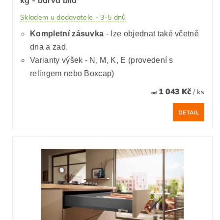
kg - barva bílá
Skladem u dodavatele - 3-5 dnů
Kompletní zásuvka
- lze objednat také včetně
dna a zad.
Varianty výšek - N, M, K, E (provedení s
relingem nebo Boxcap)
1 043 Kč
/ ks
od
DETAIL