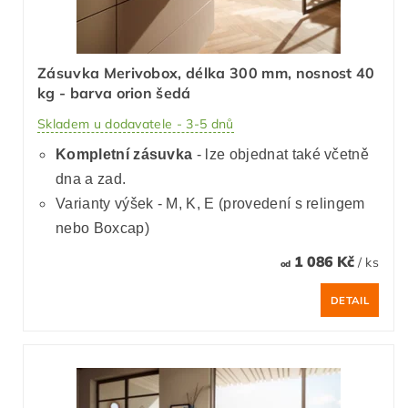
Zásuvka Merivobox, délka 300 mm, nosnost 40
kg - barva orion šedá
Skladem u dodavatele - 3-5 dnů
Kompletní zásuvka
- lze objednat také včetně
dna a zad.
Varianty výšek - M, K, E (provedení s relingem
nebo Boxcap)
1 086 Kč
/ ks
od
DETAIL