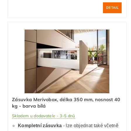
DETAIL
Zásuvka Merivobox, délka 350 mm, nosnost 40
kg - barva bílá
Skladem u dodavatele - 3-5 dnů
Kompletní zásuvka
- lze objednat také včetně