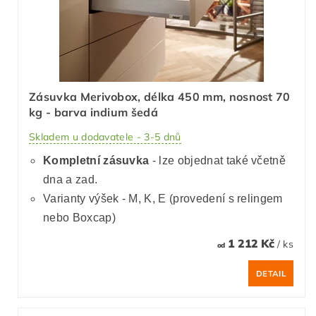
Zásuvka Merivobox, délka 450 mm, nosnost 70
kg - barva indium šedá
Skladem u dodavatele - 3-5 dnů
Kompletní zásuvka
- lze objednat také včetně
dna a zad.
Varianty výšek - M, K, E (provedení s relingem
nebo Boxcap)
1 212 Kč
/ ks
od
DETAIL