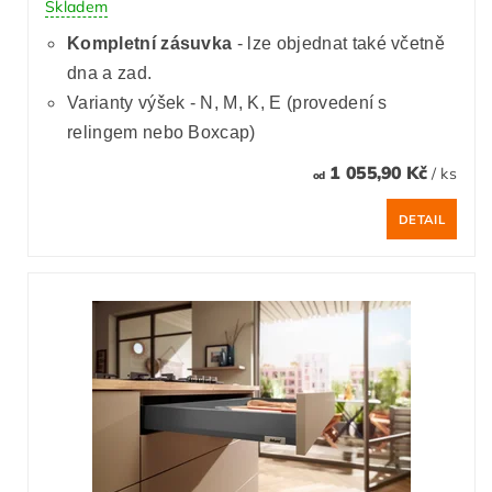
Skladem
Kompletní zásuvka
- lze objednat také včetně
dna a zad.
Varianty výšek - N, M, K, E (provedení s
relingem nebo Boxcap)
1 055,90 Kč
/ ks
od
DETAIL