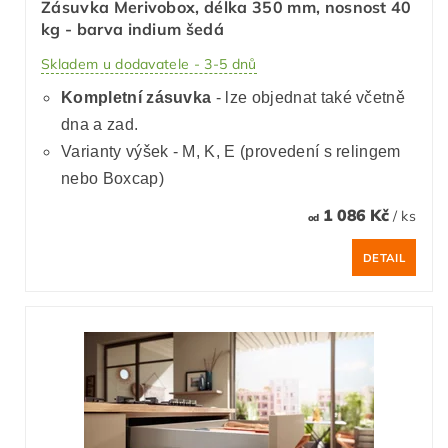
Zásuvka Merivobox, délka 350 mm, nosnost 40
kg - barva indium šedá
Skladem u dodavatele - 3-5 dnů
Kompletní zásuvka
- lze objednat také včetně
dna a zad.
Varianty výšek - M, K, E (provedení s relingem
nebo Boxcap)
1 086 Kč
/ ks
od
DETAIL