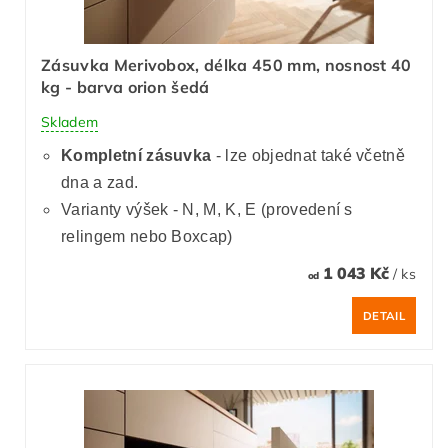
Zásuvka Merivobox, délka 450 mm, nosnost 40
kg - barva orion šedá
Skladem
Kompletní zásuvka
- lze objednat také včetně
dna a zad.
Varianty výšek - N, M, K, E (provedení s
relingem nebo Boxcap)
1 043 Kč
/ ks
od
DETAIL