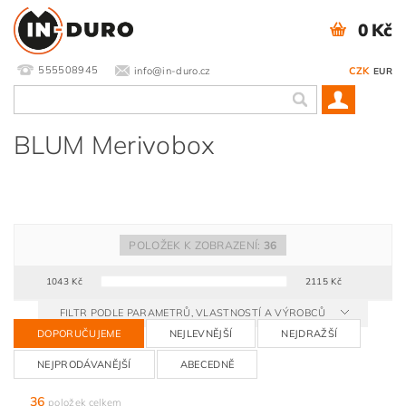
0 Kč
555508945
info@in-duro.cz
CZK
EUR
BLUM Merivobox
POLOŽEK K ZOBRAZENÍ:
36
1043
Kč
2115
Kč
FILTR PODLE PARAMETRŮ, VLASTNOSTÍ A VÝROBCŮ
DOPORUČUJEME
NEJLEVNĚJŠÍ
NEJDRAŽŠÍ
NEJPRODÁVANĚJŠÍ
ABECEDNĚ
36
položek celkem