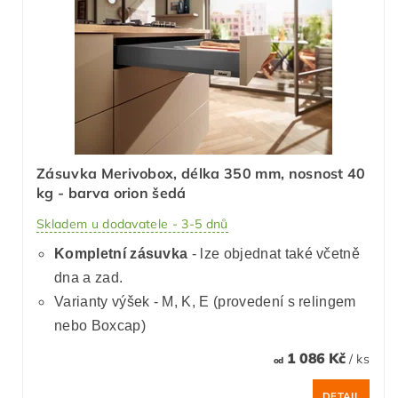
Zásuvka Merivobox, délka 350 mm, nosnost 40
kg - barva orion šedá
Skladem u dodavatele - 3-5 dnů
Kompletní zásuvka
- lze objednat také včetně
dna a zad.
Varianty výšek - M, K, E (provedení s relingem
nebo Boxcap)
1 086 Kč
/ ks
od
DETAIL