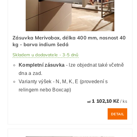
Zásuvka Merivobox, délka 400 mm, nosnost 40
kg - barva indium šedá
Skladem u dodavatele - 3-5 dnů
Kompletní zásuvka
- lze objednat také včetně
dna a zad.
Varianty výšek - N, M, K, E (provedení s
relingem nebo Boxcap)
1 102,10 Kč
/ ks
od
DETAIL