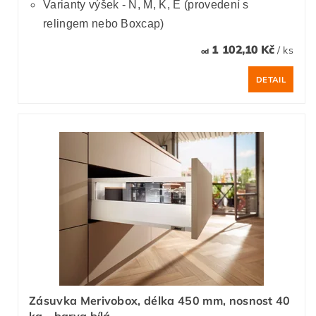
Varianty výšek - N, M, K, E (provedení s
relingem nebo Boxcap)
1 102,10 Kč
/ ks
od
DETAIL
Zásuvka Merivobox, délka 450 mm, nosnost 40