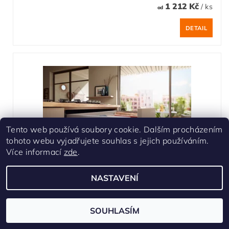
1 212 Kč
/ ks
od
DETAIL
Tento web používá soubory cookie. Dalším procházením
tohoto webu vyjadřujete souhlas s jejich používáním.
Více informací
zde
.
NASTAVENÍ
Zásuvka Merivobox, délka 500 mm, nosnost 40
kg - barva indium šedá
SOUHLASÍM
Skladem u dodavatele - 3-5 dnů