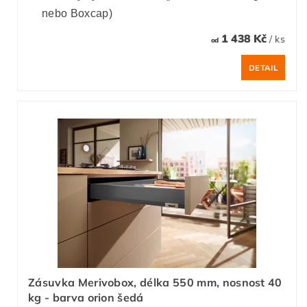
nebo Boxcap)
1 438 Kč
/ ks
od
DETAIL
Zásuvka Merivobox, délka 550 mm, nosnost 40
kg - barva orion šedá