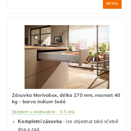
DETAIL
Zásuvka Merivobox, délka 270 mm, nosnost 40
kg - barva indium šedá
Skladem u dodavatele - 3-5 dnů
Kompletní zásuvka
- lze objednat také včetně
dna a zad.