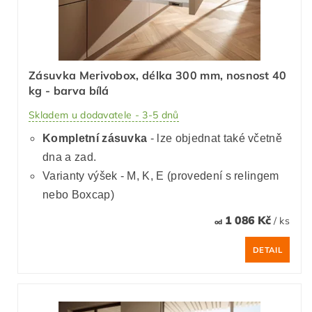
Zásuvka Merivobox, délka 300 mm, nosnost 40
kg - barva bílá
Skladem u dodavatele - 3-5 dnů
Kompletní zásuvka
- lze objednat také včetně
dna a zad.
Varianty výšek - M, K, E (provedení s relingem
nebo Boxcap)
1 086 Kč
/ ks
od
DETAIL