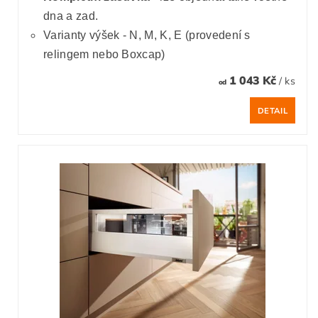
dna a zad.
Varianty výšek - N, M, K, E (provedení s
relingem nebo Boxcap)
1 043 Kč
/ ks
od
DETAIL