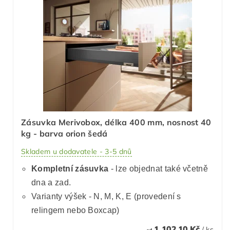
Zásuvka Merivobox, délka 400 mm, nosnost 40
kg - barva orion šedá
Skladem u dodavatele - 3-5 dnů
Kompletní zásuvka
- lze objednat také včetně
dna a zad.
Varianty výšek - N, M, K, E (provedení s
relingem nebo Boxcap)
1 102,10 Kč
/ ks
od