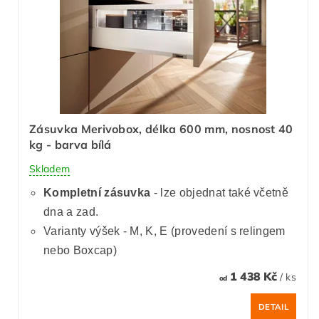
Zásuvka Merivobox, délka 600 mm, nosnost 40
kg - barva bílá
Skladem
Kompletní zásuvka
- lze objednat také včetně
dna a zad.
Varianty výšek - M, K, E (provedení s relingem
nebo Boxcap)
1 438 Kč
/ ks
od
DETAIL