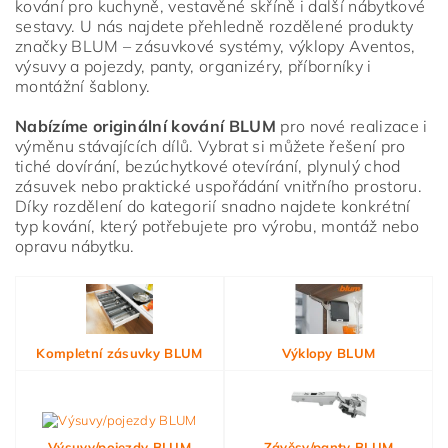
kování pro kuchyně, vestavěné skříně i další nábytkové
sestavy. U nás najdete přehledně rozdělené produkty
značky BLUM – zásuvkové systémy, výklopy Aventos,
výsuvy a pojezdy, panty, organizéry, příborníky i
montážní šablony.
Nabízíme originální kování BLUM
pro nové realizace i
výměnu stávajících dílů. Vybrat si můžete řešení pro
tiché dovírání, bezúchytkové otevírání, plynulý chod
zásuvek nebo praktické uspořádání vnitřního prostoru.
Díky rozdělení do kategorií snadno najdete konkrétní
typ kování, který potřebujete pro výrobu, montáž nebo
opravu nábytku.
Vložením hodnocení souhlasíte s
podmínkami ochrany
osobních údajů
Kompletní zásuvky BLUM
Výklopy BLUM
Výsuvy/pojezdy BLUM
Závěsy/panty BLUM