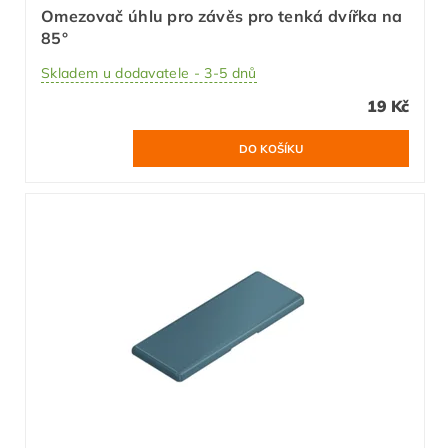
Omezovač úhlu pro závěs pro tenká dvířka na
85°
Skladem u dodavatele - 3-5 dnů
19 Kč