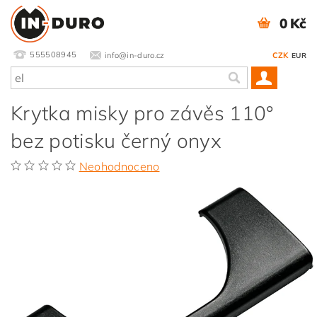
0 Kč
555508945
info@in-duro.cz
CZK
EUR
Krytka misky pro závěs 110°
bez potisku černý onyx
Neohodnoceno