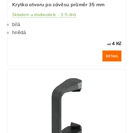
Krytka otvoru po závěsu průměr 35 mm
Skladem u dodavatele - 3-5 dnů
bílá
hnědá
4 Kč
od
DETAIL