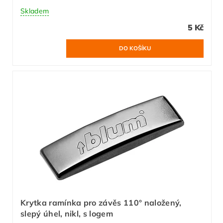
Skladem
5 Kč
Krytka ramínka pro závěs 110° naložený,
slepý úhel, nikl, s logem