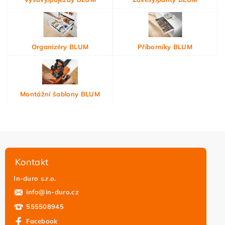
Organizéry BLUM
Příborníky BLUM
Montážní šablony BLUM
Kontakt
In-duro s.r.o.
info
@
in-duro.cz
555508945
Facebook