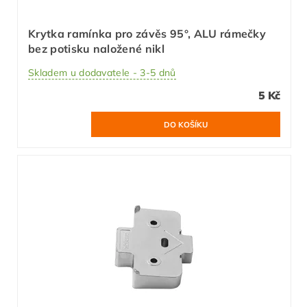
Krytka ramínka pro závěs 95°, ALU rámečky
bez potisku naložené nikl
Skladem u dodavatele - 3-5 dnů
5 Kč