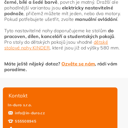
černé, bílé a šedé barvě
, povrch je matný. Dražší ale
pohodlnější variantou jsou
elektricky nastavitelné
podnože
, přičemž můžete mít jeden, nebo dva motory.
Pokud potřebujete ušetřit, zvolte
manuální ovládání
.
Tyto nastavitelné nohy doporučujeme ke stolům
do
pracoven, dílen, kanceláří a studentských pokojů
.
Pro stoly do dětských pokojů jsou vhodné
dětské
stolové nohy KINDER
, které jsou již od výšky 580 mm.
Máte ještě nějaký dotaz?
Ozvěte se nám
, rádi vám
poradíme.
Kontakt
In-duro s.r.o.
info
@
in-duro.cz
555508945