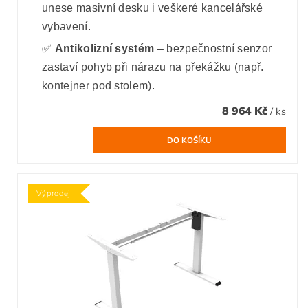
unese masivní desku i veškeré kancelářské
vybavení.
✅
Antikolizní systém
– bezpečnostní senzor
zastaví pohyb při nárazu na překážku (např.
kontejner pod stolem).
8 964 Kč
/ ks
Výprodej