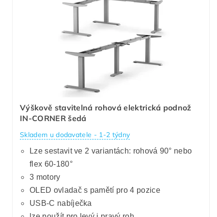
Výškově stavitelná rohová elektrická podnož
IN-CORNER šedá
Skladem u dodavatele - 1-2 týdny
Lze sestavit ve 2 variantách: rohová 90° nebo
flex 60-180°
3 motory
OLED ovladač s pamětí pro 4 pozice
USB-C nabíječka
lze použít pro levý i pravý roh