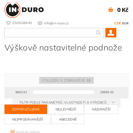
0 Kč
555508945
info@in-duro.cz
CZK
EUR
Výškově nastavitelné podnože
POLOŽEK K ZOBRAZENÍ:
19
3600
Kč
19950
Kč
FILTR PODLE PARAMETRŮ, VLASTNOSTÍ A VÝROBCŮ
DOPORUČUJEME
NEJLEVNĚJŠÍ
NEJDRAŽŠÍ
NEJPRODÁVANĚJŠÍ
ABECEDNĚ
19
položek celkem