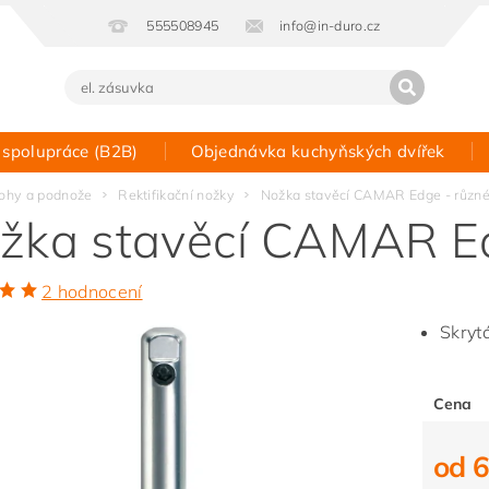
555508945
info@in-duro.cz
 spolupráce (B2B)
Objednávka kuchyňských dvířek
Kontakt
ohy a podnože
Rektifikační nožky
Nožka stavěcí CAMAR Edge - různé
žka stavěcí CAMAR Ed
2 hodnocení
Skryt
Cena
od 