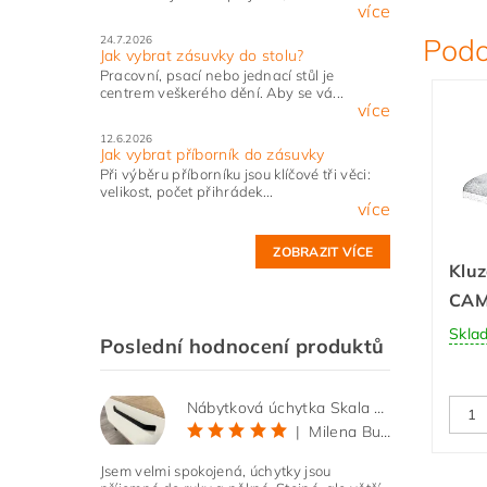
více
Podo
24.7.2026
Jak vybrat zásuvky do stolu?
Pracovní, psací nebo jednací stůl je
centrem veškerého dění. Aby se vá...
více
12.6.2026
Jak vybrat příborník do zásuvky
Při výběru příborníku jsou klíčové tři věci:
velikost, počet přihrádek...
více
ZOBRAZIT VÍCE
Kluz
CAM
Skla
Poslední hodnocení produktů
Nábytková úchytka Skala černá matná
|
Milena Bučková
Jsem velmi spokojená, úchytky jsou