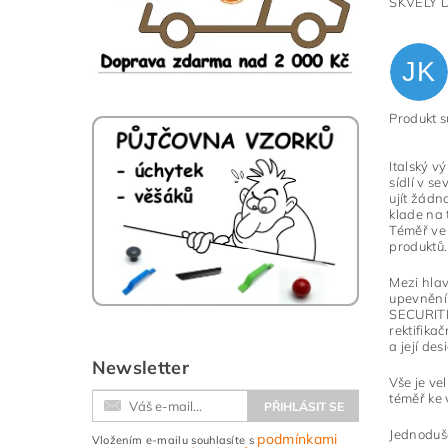
SKVĚLÝ 
JK
Vlože
Produkt 
Italský v
sídlí v s
ujít žádn
klade na 
Téměř ve 
produktů.
Mezi hlav
upevnění
SECURITE
rektifika
a její de
Newsletter
Vše je ve
téměř ke
Jednoduš
podmínkami
Vložením e-mailu souhlasíte s