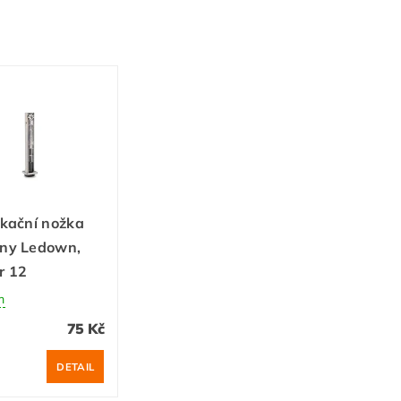
ikační nožka
any Ledown,
r 12
m
75 Kč
DETAIL