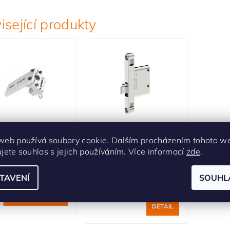
isející produkty
ona pro vrtání
Rektifikační závěs
web používá soubory cookie. Dalším procházením tohoto w
rů k nožce EDGE
CAMAR 821
ujete souhlas s jejich používáním. Více informací
zde
.
dem
Skladem u dodavatele -
3-5 dnů
2 700 Kč
TAVENÍ
SOUHL
375 Kč
DETAIL