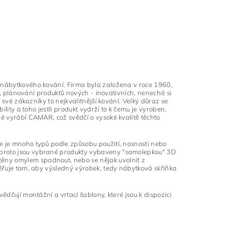
o nábytkového kování. Firma byla založena v roce 1960,
tů, plánování produktů nových - inovativních, nenechá si
o své zákazníky to nejkvalitnější kování. Velký důraz se
ility a toho jestli produkt vydrží to k čemu je vyroben.
ré vyrábí CAMAR, což svědčí o vysoké kvalitě těchto
e je mnoho typů podle způsobu použití, nosnosti nebo
 proto jsou vybrané produkty vybaveny "samolepkou" 3D
ěny omylem spadnout, nebo se nějak uvolnit z
měřuje tam, aby výsledný výrobek, tedy nábytková skříňka
ědčují montážní a vrtací šablony, které jsou k dispozici