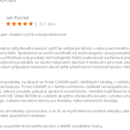
DOPLNĚK
Jan Kyznar
|
31.7.2021
ním hodnocení souhlasíte s
podmínkami ochrany osobních údajů
super, dodání rychle a bezproblemove
ýrobce nábytkového kování, patří ke světovým lídrům v oboru technickéh
everní Itálii. Společnost se snaží soustředit na technologický vývoj produk
ou příležitost svůj produkt, technologické řešení patentovat a připravit pr
testování produktů, ve vlastní laboratoři dochází k testování pevnosti, stab
všech případech testování skončí ještě před hranicí možností kování, kte
ní produkty vyrobené ve firmě CAMAR patří rektifikační závěsy, v nabídc
 ke korpusu. Firma CAMAR si v tomto sortimentu zakládá na bezpečnost,
, takový produkt, pokud je správně namontován, nemůže například ze st
čních lišt. Velký BOOM je v oblasti skrytého závěsného kování, výrobce s
sign, nebyla narušena otvory pro šroubky, nebo samotnými šroubky.
lmi uživatelsky zpracováno, a to že se myslí také na výrobce nábytku, dosv
 všem speciálním závěsům.
e s použitím technického kování CAMAR neuděláte chybu.