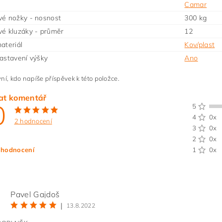
Camar
é nožky - nosnost
300 kg
é kluzáky - průměr
12
ateriál
Kov/plast
astavení výšky
Ano
ní, kdo napíše příspěvek k této položce.
at komentář
0
5
4
0x
2 hodnocení
3
0x
2
0x
 hodnocení
1
0x
Pavel Gajdoš
|
13.8.2022