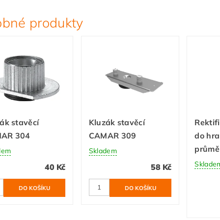
bné produkty
ák stavěcí
Kluzák stavěcí
Rektif
AR 304
CAMAR 309
do hr
průmě
dem
Skladem
Sklade
40 Kč
58 Kč