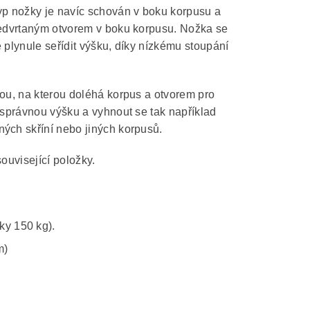
typ nožky je navíc schován v boku korpusu a
předvrtaným otvorem v boku korpusu. Nožka se
 plynule seřídit výšku, díky nízkému stoupání
nou, na kterou doléhá korpus a otvorem pro
 správnou výšku a vyhnout se tak například
ných skříní nebo jiných korpusů.
ouvisející položky.
ky 150 kg).
m)