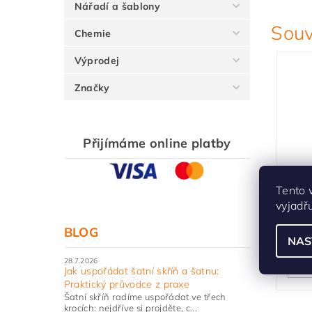
Nářadí a šablony
Souv
Chemie
Výprodej
Značky
Přijímáme online platby
Šabl
Tento 
otvo
vyjadř
Skla
BLOG
NAS
28.7.2026
Jak uspořádat šatní skříň a šatnu:
Praktický průvodce z praxe
Šatní skříň radíme uspořádat ve třech
krocích: nejdříve si projděte, c...