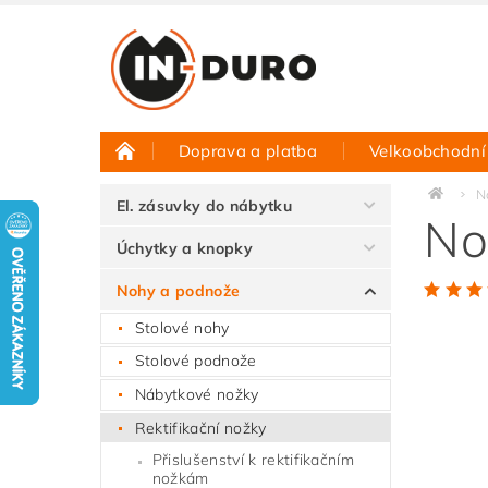
Doprava a platba
Velkoobchodní
Půjčovna vzorků
Hodnocení obchodu
N
El. zásuvky do nábytku
No
Úchytky a knopky
Nohy a podnože
Stolové nohy
Stolové podnože
Nábytkové nožky
Rektifikační nožky
Přislušenství k rektifikačním
nožkám