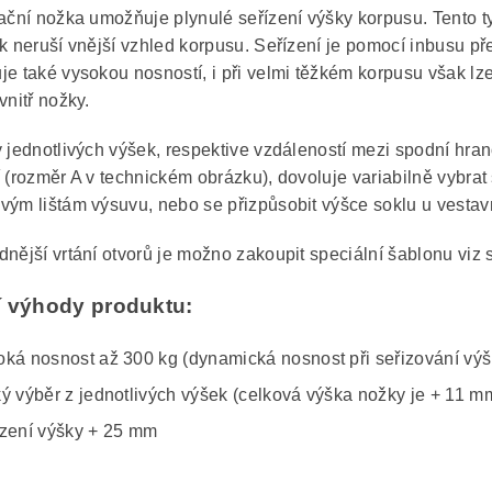
kační nožka umožňuje plynulé seřízení výšky korpusu. Tento 
ak neruší vnější vzhled korpusu. Seřízení je pomocí inbusu 
je také vysokou nosností, i při velmi těžkém korpusu však lze
vnitř nožky.
y jednotlivých výšek, respektive vzdáleností mezi spodní hra
í (rozměr A v technickém obrázku), dovoluje variabilně vybrat
vým lištám výsuvu, nebo se přizpůsobit výšce soklu u vestav
nější vrtání otvorů je možno zakoupit speciální šablonu viz s
í výhody produktu:
oká nosnost až 300 kg (dynamická nosnost při seřizování výš
ký výběr z jednotlivých výšek (celková výška nožky je + 11 m
ízení výšky + 25 mm