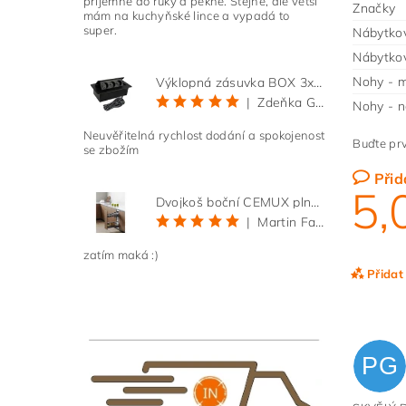
příjemné do ruky a pěkné. Stejné, ale větší
Značky
mám na kuchyňské lince a vypadá to
super.
Nábytkov
Nábytkov
Nohy - m
Výklopná zásuvka BOX 3x 230V s 3m kabelem - černá
|
Zdeňka Gold
Nohy - n
Neuvěřitelná rychlost dodání a spokojenost
Buďte prv
se zbožím
Přid
5,
Dvojkoš boční CEMUX plné dno 3D, s tlumením antracit 200 mm
|
Martin Faltus
zatím maká :)
Přidat
PG