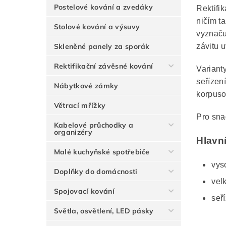
Postelové kování a zvedáky
Rektifi
ničím t
Stolové kování a výsuvy
vyznaču
Skleněné panely za sporák
závitu u
Rektifikační závěsné kování
Variant
seřízen
Nábytkové zámky
korpuso
Větrací mřížky
Pro snad
Kabelové průchodky a
organizéry
Hlavn
Malé kuchyňské spotřebiče
vys
Doplňky do domácnosti
vel
Spojovací kování
seř
Světla, osvětlení, LED pásky