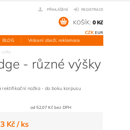
PŘIHLÁŠENÍ
REGISTRACE
KOŠÍK:
0 Kč
CZK
EUR
BLOG
Vrácení zboží, reklamace
 výšky
ge - různé výšky
á rektifikační nožka - do boku korpusu
od 52,07 Kč bez DPH
63 Kč
/ ks