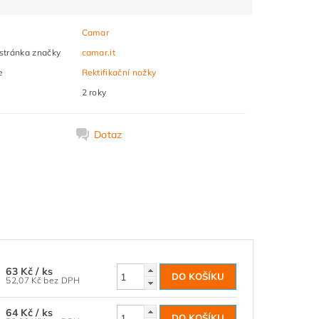
Camar
tránka značky
camar.it
e
Rektifikační nožky
2 roky
k
Dotaz
63 Kč
/ ks
52,07 Kč bez DPH
64 Kč
/ ks