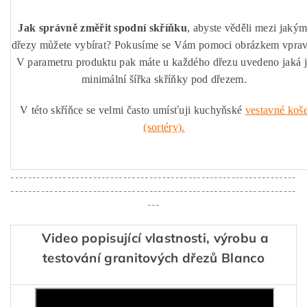
Jak správně změřit spodní skříňku
, abyste věděli mezi jakým
dřezy můžete vybírat? Pokusíme se Vám pomoci obrázkem vprav
V parametru produktu pak máte u každého dřezu uvedeno jaká 
minimální šířka skříňky pod dřezem.
V této skříňce se velmi často umísťuji kuchyňské
vestavné koš
(sortéry).
------------------------------------------------------------------
------------------------------------------------------------------
---
Video popisující vlastnosti, výrobu a
testování granitových dřezů Blanco