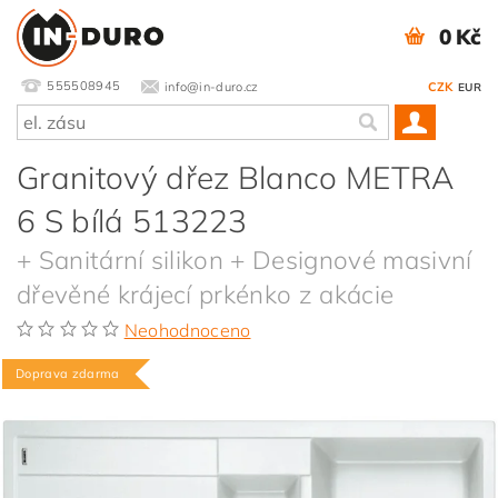
0 Kč
555508945
info@in-duro.cz
CZK
EUR
Granitový dřez Blanco METRA
6 S bílá 513223
+ Sanitární silikon + Designové masivní
dřevěné krájecí prkénko z akácie
Neohodnoceno
Doprava zdarma