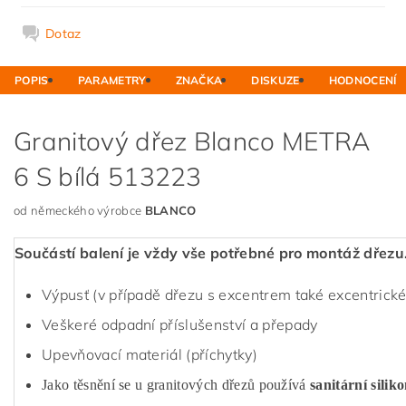
Dotaz
POPIS
PARAMETRY
ZNAČKA
DISKUZE
HODNOCENÍ
Granitový dřez Blanco METRA
6 S bílá 513223
od německého výrobce
BLANCO
Součástí balení je vždy vše potřebné pro montáž dřezu
Výpusť (v případě dřezu s excentrem také excentrické
Veškeré odpadní příslušenství a přepady
Upevňovací materiál (příchytky)
Jako těsnění se u granitových dřezů používá
sanitární silik