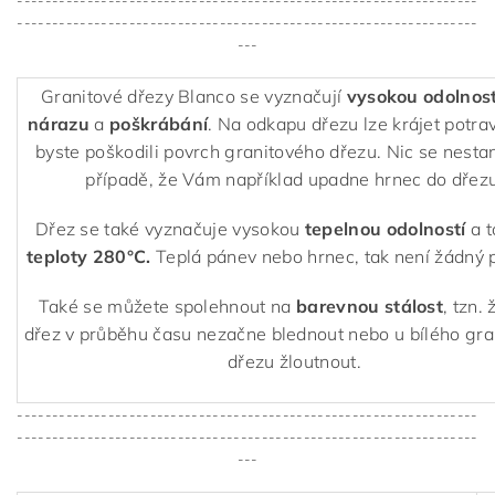
------------------------------------------------------------------
------------------------------------------------------------------
---
Granitové dřezy Blanco se vyznačují
vysokou odolnost
nárazu
a
poškrábání
. Na odkapu dřezu lze krájet potra
byste poškodili povrch granitového dřezu. Nic se nestan
případě, že Vám například upadne hrnec do dřezu
Dřez se také vyznačuje vysokou
tepelnou odolností
a 
teploty 280°C.
Teplá pánev nebo hrnec, tak není žádný 
Také se můžete spolehnout na
barevnou stálost
, tzn.
dřez v průběhu času nezačne blednout nebo u bílého gr
dřezu žloutnout.
------------------------------------------------------------------
------------------------------------------------------------------
---