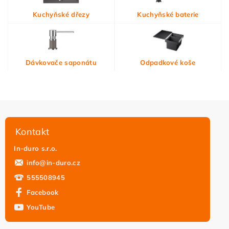
Vložením hodnocení souhlasíte s
podmínkami ochrany
Kuchyňské dřezy
Kuchyňské baterie
osobních údajů
Dávkovače saponátu
Odpadkové koše
Kontakt
In-duro s.r.o.
info
@
in-duro.cz
555508945
Facebook
YouTube