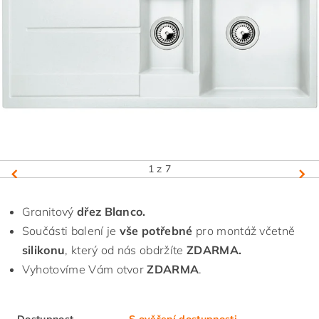
1
z 7
Granitový
dřez Blanco.
Součásti balení je
vše potřebné
pro montáž včetně
silikonu
, který od nás obdržíte
ZDARMA.
Vyhotovíme Vám otvor
ZDARMA
.
Dostupnost
S ověření dostupnosti