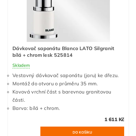
Dávkovač saponátu Blanco LATO Silgranit
bílá + chrom lesk 525814
Skladem
Vestavný dávkovač saponátu (jaru) ke dřezu.
Montáž do otvoru o průměru 35 mm.
Kovová vrchní část s barevnou granitovou
části.
Barva: bílá + chrom.
1 611 Kč