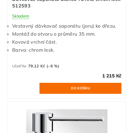
512593
Skladem
Vestavný dávkovač saponátu (jaru) ke dřezu.
Montáž do otvoru o průměru 35 mm.
Kovová vrchní část.
Barva: chrom lesk.
Ušetříte
:
79,12 Kč (–6 %)
1 215 Kč