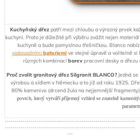
Kuchyňský dřez
patří mezi chloubu a výrazný prvek ka
kuchyni. Proto je důležité při výběru zvážit nejen materiál
kuchyně a bude pomyslnou třešničkou. Blanco nabízí
vodovodními
bateriemi
ve stejné úpravě a volitelně si 
různých kombinací
barev
pracovní desky a dřezu 
Proč zvolit granitový dřez Silgranit BLANCO?
Jedná se 
výrobou a sídlem v Německu a to již od roku 1925. Dř
80% kamenivo (drcená žula na nejjemnější fragmenty)
povrch, který vytváří příjemný vzhled se znatelně kamenit
parametr
------------------------------------------------------------------
------------------------------------------------------------------
---