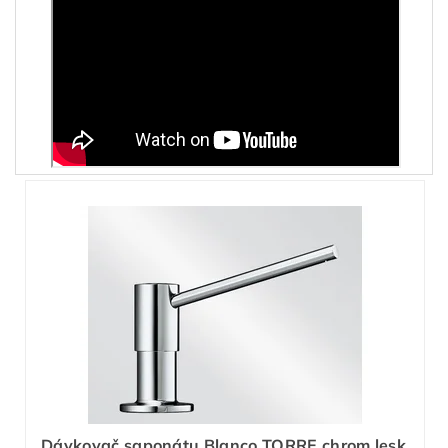
Dávkovač saponátu Blanco TORRE chrom lesk