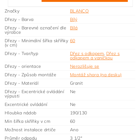
Značky
BLANCO
Dřezy - Barva
Bílý
Dřezy - Barevné označení dle
Bílá
výrobce
Dřezy - Minimální šířka skříňky
60
(v cm)
Dřezy - Tvar/typ
Dřez s odkapem
,
Dřez s
odkapem a vaničkou
Dřezy - orientace
Nerozlišuje se
Dřezy - Způsob montáže
Montáž shora (na desku)
Dřezy - Materiál
Granit
Dřezy - Excentrické ovládání
Ne
výpusti
Excentrické ovládání
Ne
Hloubka nádob
190/130
Min šířka skříňky v cm
60
Možnost instalace drtiče
Ano
Průměr odpadu
3 1/2"