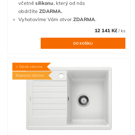
včetně
silikonu
, který od nás
obdržíte
ZDARMA.
Vyhotovíme Vám otvor
ZDARMA
.
12 141 Kč
/ ks
+ Dárek zdarma
Doprava zdarma