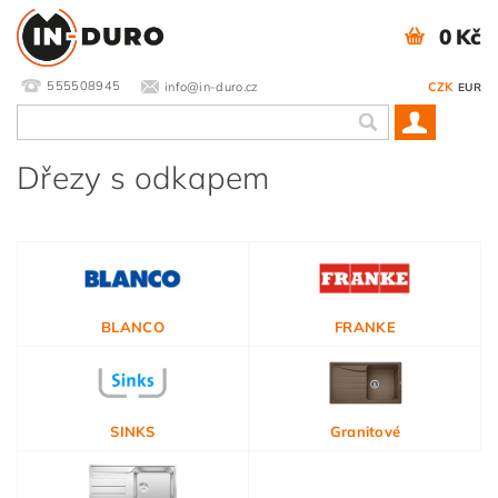
0 Kč
555508945
info@in-duro.cz
CZK
EUR
Dřezy s odkapem
BLANCO
FRANKE
SINKS
Granitové