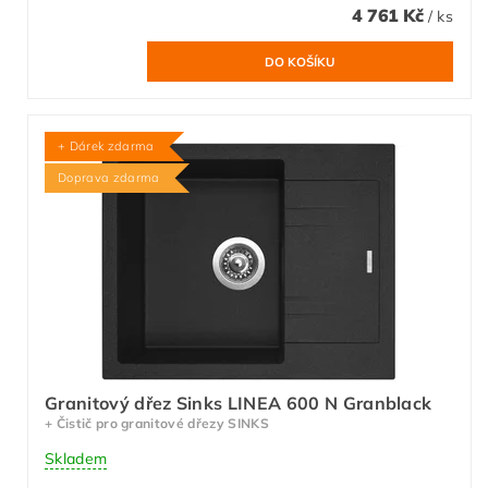
4 761 Kč
/ ks
+ Dárek zdarma
Doprava zdarma
Granitový dřez Sinks LINEA 600 N Granblack
+ Čistič pro granitové dřezy SINKS
Skladem