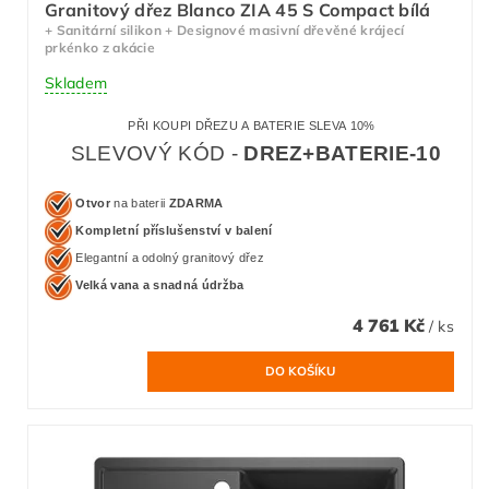
Granitový dřez Blanco ZIA 45 S Compact bílá
+ Sanitární silikon + Designové masivní dřevěné krájecí
prkénko z akácie
Skladem
PŘI KOUPI DŘEZU A BATERIE SLEVA 10%
SLEVOVÝ KÓD -
DREZ+BATERIE-10
Otvor
na baterii
ZDARMA
Kompletní příslušenství v balení
Elegantní a odolný granitový dřez
Velká vana a snadná údržba
4 761 Kč
/ ks