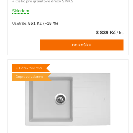
+ Čistič pro granitové dřezy SINKS
Skladem
Ušetříte
:
851 Kč (–18 %)
3 839 Kč
/ ks
+ Dárek zdarma
Doprava zdarma