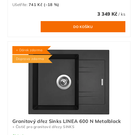
Ušetříte
:
741 Kč (–18 %)
3 349 Kč
/ ks
+ Dárek zdarma
Doprava zdarma
Granitový dřez Sinks LINEA 600 N Metalblack
+ Čistič pro granitové dřezy SINKS