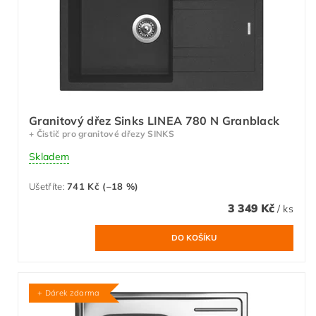
Granitový dřez Sinks LINEA 780 N Granblack
+ Čistič pro granitové dřezy SINKS
Skladem
Ušetříte
:
741 Kč (–18 %)
3 349 Kč
/ ks
+ Dárek zdarma