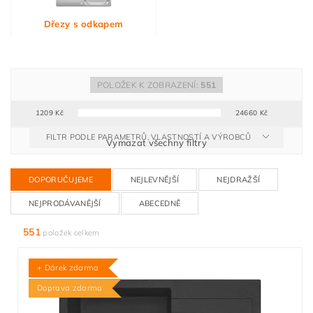
Dřezy s odkapem
POLOŽEK K ZOBRAZENÍ:
551
1209
Kč
24660
Kč
FILTR PODLE PARAMETRŮ, VLASTNOSTÍ A VÝROBCŮ
Vymazat všechny filtry
DOPORUČUJEME
NEJLEVNĚJŠÍ
NEJDRAŽŠÍ
NEJPRODÁVANĚJŠÍ
ABECEDNĚ
551
položek celkem
+ Dárek zdarma
Doprava zdarma