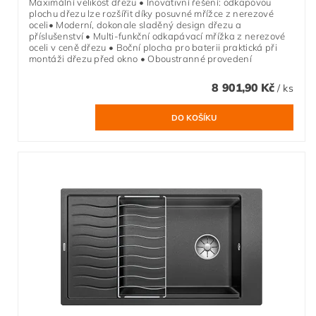
Maximální velikost dřezu • Inovativní řešení: odkapovou
plochu dřezu lze rozšířit díky posuvné mřížce z nerezové
oceli• Moderní, dokonale sladěný design dřezu a
příslušenství • Multi-funkční odkapávací mřížka z nerezové
oceli v ceně dřezu • Boční plocha pro baterii praktická při
montáži dřezu před okno • Oboustranné provedení
8 901,90 Kč
/ ks