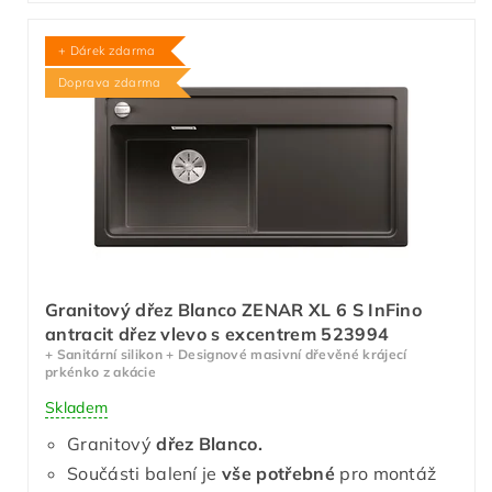
+ Dárek zdarma
Doprava zdarma
Granitový dřez Blanco ZENAR XL 6 S InFino
antracit dřez vlevo s excentrem 523994
+ Sanitární silikon + Designové masivní dřevěné krájecí
prkénko z akácie
Skladem
Granitový
dřez Blanco.
Součásti balení je
vše potřebné
pro montáž