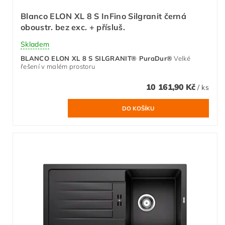
Blanco ELON XL 8 S InFino Silgranit černá
oboustr. bez exc. + přísluš.
Skladem
BLANCO ELON XL 8 S SILGRANIT® PuraDur®
Velké
řešení v malém prostoru
10 161,90 Kč
/ ks