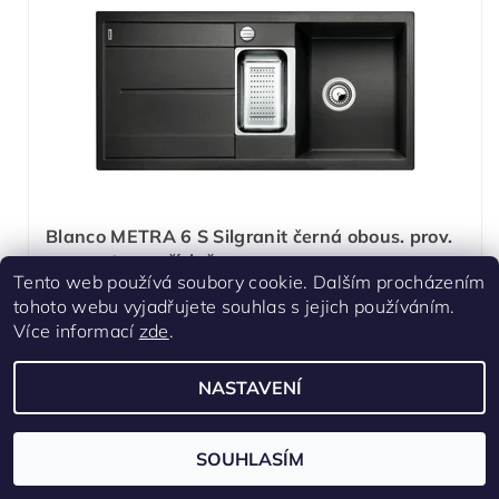
Blanco METRA 6 S Silgranit černá obous. prov.
s excentrem přísluš. ano
Tento web používá soubory cookie. Dalším procházením
Skladem
tohoto webu vyjadřujete souhlas s jejich používáním.
Více informací
zde
.
Čistá linie a komfort. Nové, přímočaré uzpůsobení. Atraktivní
linie v konsumním segmentu. Zvlášť velký a hluboký dřez
nabízí nepřekonatelně mnoho prostoru. Přídavná vanička s
nerezovou miskou zajišťuje pohodlí při práci.
NASTAVENÍ
10 259,10 Kč
/ ks
SOUHLASÍM