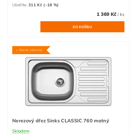
Ušetříte
:
311 Kč (–18 %)
1 369 Kč
/ ks
+ Dárek zdarma
Nerezový dřez Sinks CLASSIC 760 matný
Skladem