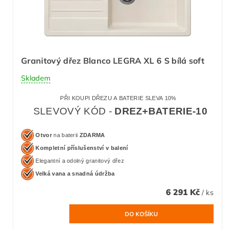
Granitový dřez Blanco LEGRA XL 6 S bílá soft
Skladem
PŘI KOUPI DŘEZU A BATERIE SLEVA 10%
SLEVOVÝ KÓD -
DREZ+BATERIE-10
Otvor
na baterii
ZDARMA
Kompletní příslušenství v balení
Elegantní a odolný granitový dřez
Velká vana a snadná údržba
6 291 Kč
/ ks