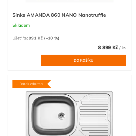
Sinks AMANDA 860 NANO Nanotruffle
Skladem
Ušetříte
:
991 Kč (–10 %)
8 899 Kč
/ ks
+ Dárek zdarma