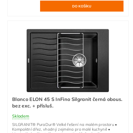
Blanco ELON 45 S InFino Silgranit černá obous.
bez exc. + přísluš.
Skladem
SILGRANIT® PuraDur® Velké řešení na malém prostoru •
Kompaktní dřez, vhodný zejména pro malé kuchyně •