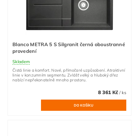
Blanco METRA 5 S Silgranit černá oboustranné
provedení
Skladem
Čistá linie a komfort. Nové, přímočaré uzpůsobení. Atraktivní
linie v konzumním segmentu. Zvlášť velký a hluboký dřez
nabízí nepřekonatelně mnoho prostoru.
8 361 Kč
/ ks