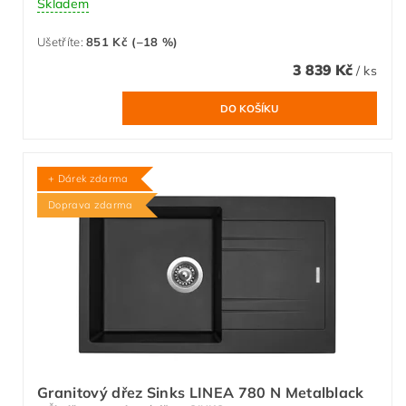
Skladem
Ušetříte
:
851 Kč (–18 %)
3 839 Kč
/ ks
+ Dárek zdarma
Doprava zdarma
Granitový dřez Sinks LINEA 780 N Metalblack