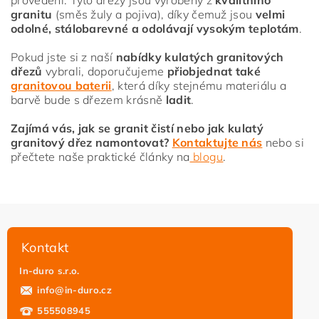
granitu
(směs žuly a pojiva), díky čemuž jsou
velmi
odolné, stálobarevné a odolávají vysokým teplotám
.
Pokud jste si z naší
nabídky kulatých granitových
dřezů
vybrali, doporučujeme
přiobjednat také
granitovou baterii
, která díky stejnému materiálu a
barvě bude s dřezem krásně
ladit
.
Zajímá vás, jak se granit čistí nebo jak kulatý
granitový dřez namontovat?
Kontaktujte nás
nebo si
přečtete naše praktické články na
blogu
.
Kontakt
In-duro s.r.o.
info
@
in-duro.cz
555508945