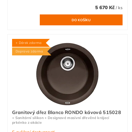
5 670 Kč
/ ks
+ Dárek zdarma
Doprava zdarma
Granitový dřez Blanco RONDO kávová 515028
+ Sanitární silikon + Designové masivní dřevěné krájecí
prkénko z akácie
S ověření dostupnosti