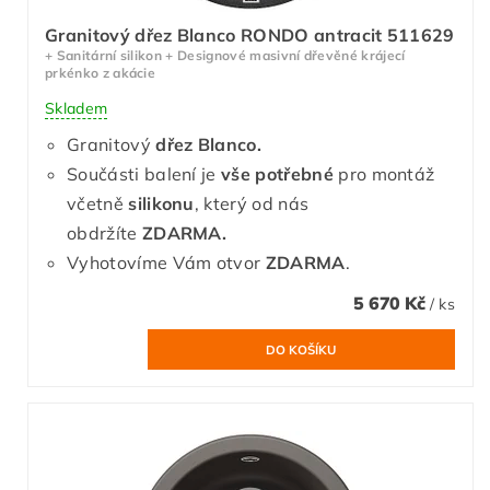
Granitový dřez Blanco RONDO antracit 511629
+ Sanitární silikon + Designové masivní dřevěné krájecí
prkénko z akácie
Skladem
Granitový
dřez Blanco.
Součásti balení je
vše potřebné
pro montáž
včetně
silikonu
, který od nás
obdržíte
ZDARMA.
Vyhotovíme Vám otvor
ZDARMA
.
5 670 Kč
/ ks