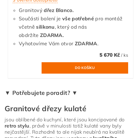
Granitový
dřez Blanco.
Součásti balení je
vše potřebné
pro montáž
včetně
silikonu
, který od nás
obdržíte
ZDARMA.
Vyhotovíme Vám otvor
ZDARMA
.
5 670 Kč
/ ks
▼ Potřebujete poradit? ▼
Granitové dřezy kulaté
jsou oblíbené do kuchyní, které jsou koncipované do
retro stylu
, právě v minulosti totiž kulaté vany byly
nejčastější. Rozhodně to ale nijak neubírá na kvalitě
provedení. Tyto dřezy jsou vyrobeny z
kvalitního