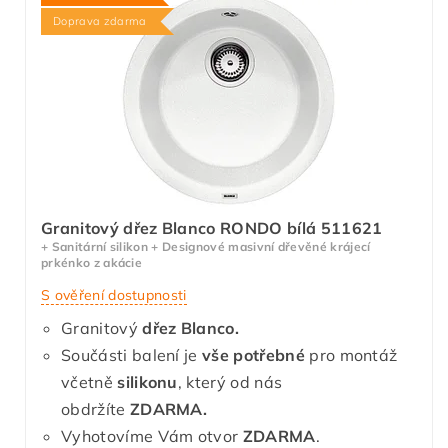
Doprava zdarma
Granitový dřez Blanco RONDO bílá 511621
+ Sanitární silikon + Designové masivní dřevěné krájecí
prkénko z akácie
S ověření dostupnosti
Granitový
dřez Blanco.
Součásti balení je
vše potřebné
pro montáž
včetně
silikonu
, který od nás
obdržíte
ZDARMA.
Vyhotovíme Vám otvor
ZDARMA
.