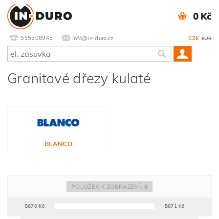
0 Kč
555508945
info@in-duro.cz
CZK
EUR
Granitové dřezy kulaté
BLANCO
POLOŽEK K ZOBRAZENÍ:
6
5670
Kč
5671
Kč