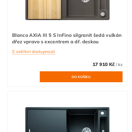
Blanco AXIA III 5 S InFino silgranit šedá vulkán
dřez vpravo s excentrem a dř. deskou
S ověření dostupnosti
17 910 Kč
/ ks