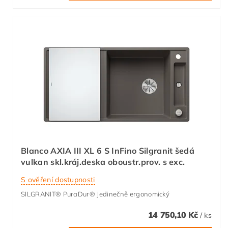
Blanco AXIA III XL 6 S InFino Silgranit šedá
vulkan skl.kráj.deska oboustr.prov. s exc.
S ověření dostupnosti
SILGRANIT® PuraDur® Jedinečně ergonomický
14 750,10 Kč
/ ks