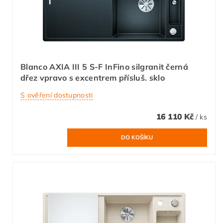
Blanco AXIA III 5 S-F InFino silgranit černá
dřez vpravo s excentrem přísluš. sklo
S ověření dostupnosti
16 110 Kč
/ ks