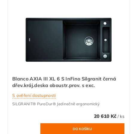
Blanco AXIA III XL 6 S InFino Silgranit černá
dřev.kráj.deska oboustr.prov. s exc.
S ověření dostupnosti
SILGRANIT® PuraDur® Jedinečně ergonomický
20 610 Kč
/ ks