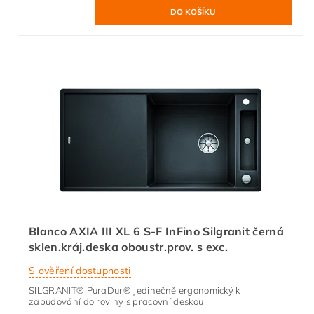
Blanco AXIA III XL 6 S-F InFino Silgranit černá
sklen.kráj.deska oboustr.prov. s exc.
S ověření dostupnosti
SILGRANIT® PuraDur® Jedinečně ergonomický k
zabudování do roviny s pracovní deskou