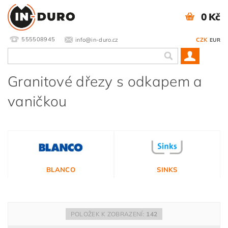
0 Kč
555508945
info@in-duro.cz
CZK
EUR
Granitové dřezy s odkapem a
vaničkou
BLANCO
SINKS
POLOŽEK K ZOBRAZENÍ:
142