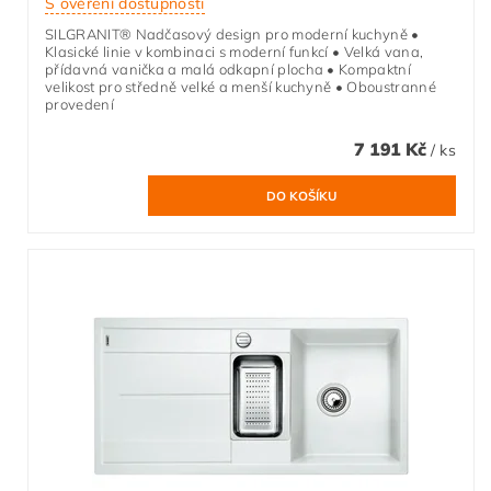
S ověření dostupnosti
SILGRANIT® Nadčasový design pro moderní kuchyně •
Klasické linie v kombinaci s moderní funkcí • Velká vana,
přídavná vanička a malá odkapní plocha • Kompaktní
velikost pro středně velké a menší kuchyně • Oboustranné
provedení
7 191 Kč
/ ks