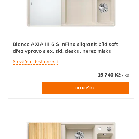
Blanco AXIA III 6 S InFino silgranit bílá soft
dřez vpravo s ex, skl. deska, nerez miska
S ověření dostupnosti
16 740 Kč
/ ks