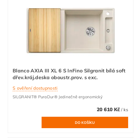
Blanco AXIA III XL 6 S InFino Silgranit bílá soft
dřev.kráj.deska oboustr.prov. s exc.
S ověření dostupnosti
SILGRANIT® PuraDur® Jedinečně ergonomický
20 610 Kč
/ ks