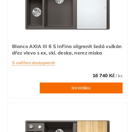
Blanco AXIA III 6 S InFino silgranit šedá vulkán
dřez vlevo s ex, skl. deska, nerez miska
S ověření dostupnosti
16 740 Kč
/ ks