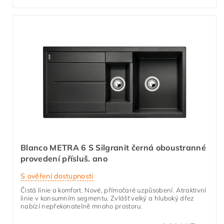
Blanco METRA 6 S Silgranit černá oboustranné
provedení přísluš. ano
S ověření dostupnosti
Čistá linie a komfort. Nové, přímočaré uzpůsobení. Atraktivní
linie v konsumním segmentu. Zvlášť velký a hluboký dřez
nabízí nepřekonatelně mnoho prostoru.