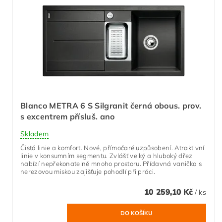
Blanco METRA 6 S Silgranit černá obous. prov.
s excentrem přísluš. ano
Skladem
Čistá linie a komfort. Nové, přímočaré uzpůsobení. Atraktivní
linie v konsumním segmentu. Zvlášť velký a hluboký dřez
nabízí nepřekonatelně mnoho prostoru. Přídavná vanička s
nerezovou miskou zajišťuje pohodlí při práci.
10 259,10 Kč
/ ks