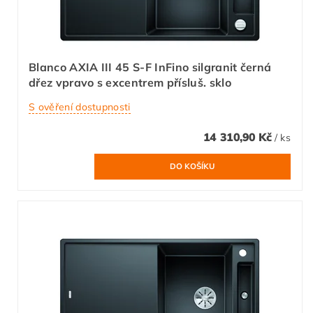
Blanco AXIA III 45 S-F InFino silgranit černá
dřez vpravo s excentrem přísluš. sklo
S ověření dostupnosti
14 310,90 Kč
/ ks