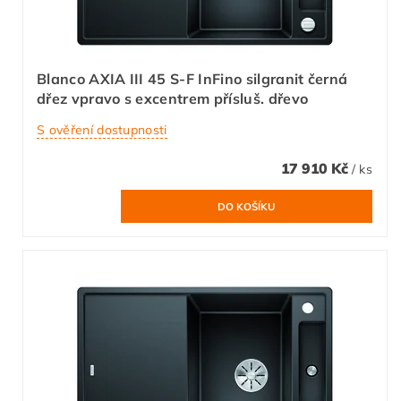
Blanco AXIA III 45 S-F InFino silgranit černá
dřez vpravo s excentrem přísluš. dřevo
S ověření dostupnosti
17 910 Kč
/ ks