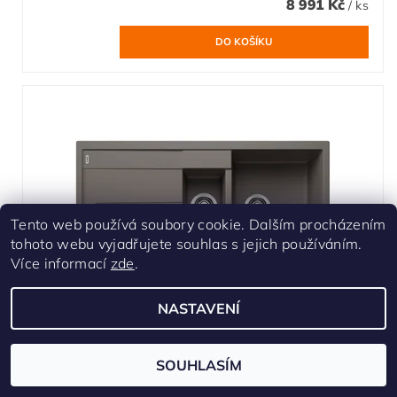
8 991 Kč
/ ks
Tento web používá soubory cookie. Dalším procházením
tohoto webu vyjadřujete souhlas s jejich používáním.
Více informací
zde
.
NASTAVENÍ
Blanco METRA 6 S Silgranit šedá vulkan
oboustranné provedení
SOUHLASÍM
Skladem
Čistá linie a komfort. Nové, přímočaré uzpůsobení. Atraktivní