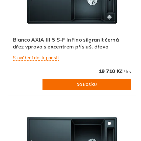
Blanco AXIA III 5 S-F InFino silgranit černá
dřez vpravo s excentrem přísluš. dřevo
S ověření dostupnosti
19 710 Kč
/ ks