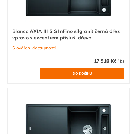
Blanco AXIA III 5 S InFino silgranit černá dřez
vpravo s excentrem přísluš. dřevo
S ověření dostupnosti
17 910 Kč
/ ks