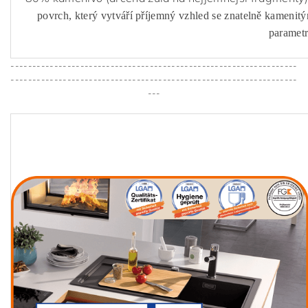
povrch, který vytváří příjemný vzhled se znatelně kamenit
parametr
------------------------------------------------------------------
------------------------------------------------------------------
---