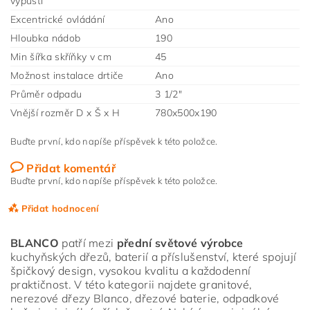
výpusti
Excentrické ovládání
Ano
Hloubka nádob
190
Min šířka skříňky v cm
45
Možnost instalace drtiče
Ano
Průměr odpadu
3 1/2"
Vnější rozměr D x Š x H
780x500x190
Buďte první, kdo napíše příspěvek k této položce.
Přidat komentář
Buďte první, kdo napíše příspěvek k této položce.
Přidat hodnocení
BLANCO
patří mezi
přední světové výrobce
kuchyňských dřezů, baterií a příslušenství, které spojují
špičkový design, vysokou kvalitu a každodenní
praktičnost. V této kategorii najdete granitové,
nerezové dřezy Blanco, dřezové baterie, odpadkové