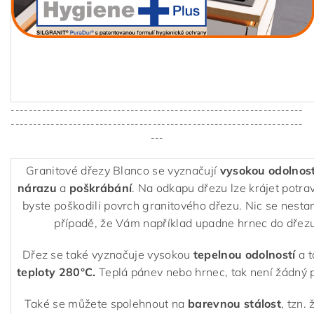
------------------------------------------------------------------
------------------------------------------------------------------
---
Granitové dřezy Blanco se vyznačují
vysokou odolnost
nárazu
a
poškrábání
. Na odkapu dřezu lze krájet potra
byste poškodili povrch granitového dřezu. Nic se nestan
případě, že Vám například upadne hrnec do dřezu
Dřez se také vyznačuje vysokou
tepelnou odolností
a 
teploty 280°C.
Teplá pánev nebo hrnec, tak není žádný 
Také se můžete spolehnout na
barevnou stálost
, tzn.