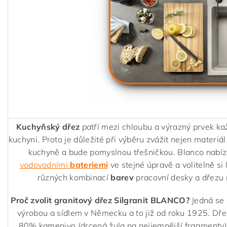
Kuchyňský dřez
patří mezi chloubu a výrazný prvek ka
kuchyni. Proto je důležité při výběru zvážit nejen materiál
kuchyně a bude pomyslnou třešničkou. Blanco nabízí
vodovodními
bateriemi
ve stejné úpravě a volitelně si 
různých kombinací
barev
pracovní desky a dřezu 
Proč zvolit granitový dřez Silgranit BLANCO?
Jedná se 
výrobou a sídlem v Německu a to již od roku 1925. Dř
80% kamenivo (drcená žula na nejjemnější fragmenty)