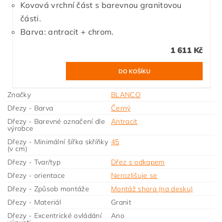
Kovová vrchní část s barevnou granitovou
části.
Barva: antracit + chrom.
1 611 Kč
Značky
BLANCO
Dřezy - Barva
Černý
Dřezy - Barevné označení dle
Antracit
výrobce
Dřezy - Minimální šířka skříňky
45
(v cm)
Dřezy - Tvar/typ
Dřez s odkapem
Dřezy - orientace
Nerozlišuje se
Dřezy - Způsob montáže
Montáž shora (na desku)
Dřezy - Materiál
Granit
Dřezy - Excentrické ovládání
Ano