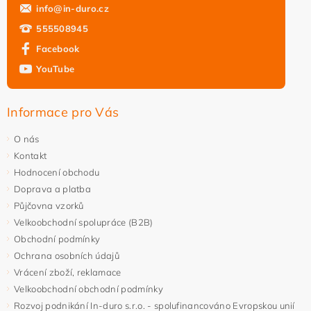
info
@
in-duro.cz
555508945
Facebook
YouTube
Informace pro Vás
O nás
Kontakt
Hodnocení obchodu
Doprava a platba
Půjčovna vzorků
Velkoobchodní spolupráce (B2B)
Obchodní podmínky
Ochrana osobních údajů
Vrácení zboží, reklamace
Velkoobchodní obchodní podmínky
Rozvoj podnikání In-duro s.r.o. - spolufinancováno Evropskou unií