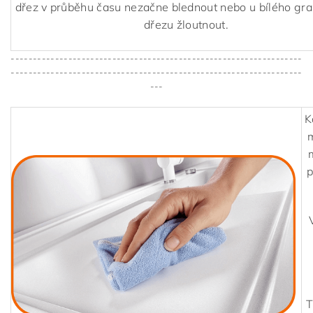
dřez v průběhu času nezačne blednout nebo u bílého gr
dřezu žloutnout.
------------------------------------------------------------------
------------------------------------------------------------------
---
K
m
p
T