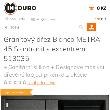
0 Kč
555508945
info@in-duro.cz
CZK
EUR
Granitový dřez Blanco METRA
45 S antracit s excentrem
513035
+ Sanitární silikon + Designové masivní
dřevěné krájecí prkénko z akácie
Neohodnoceno
Doprava zdarma