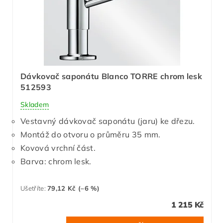
Dávkovač saponátu Blanco TORRE chrom lesk
512593
Skladem
Vestavný dávkovač saponátu (jaru) ke dřezu.
Montáž do otvoru o průměru 35 mm.
Kovová vrchní část.
Barva: chrom lesk.
Ušetříte
:
79,12 Kč (–6 %)
1 215 Kč