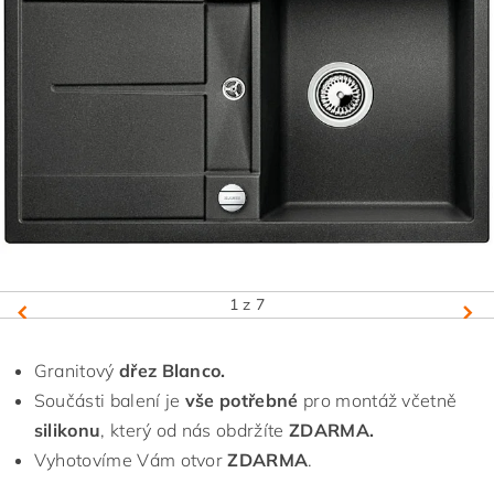
1
z 7
Granitový
dřez Blanco.
Součásti balení je
vše potřebné
pro montáž včetně
silikonu
, který od nás obdržíte
ZDARMA.
Vyhotovíme Vám otvor
ZDARMA
.