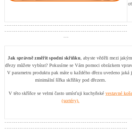
a
------------------------------------------------------------------
------------------------------------------------------------------
---
Jak správně změřit spodní skříňku
, abyste věděli mezi jakým
dřezy můžete vybírat? Pokusíme se Vám pomoci obrázkem vprav
V parametru produktu pak máte u každého dřezu uvedeno jaká 
minimální šířka skříňky pod dřezem.
V této skříňce se velmi často umísťuji kuchyňské
vestavné koš
(sortéry).
------------------------------------------------------------------
------------------------------------------------------------------