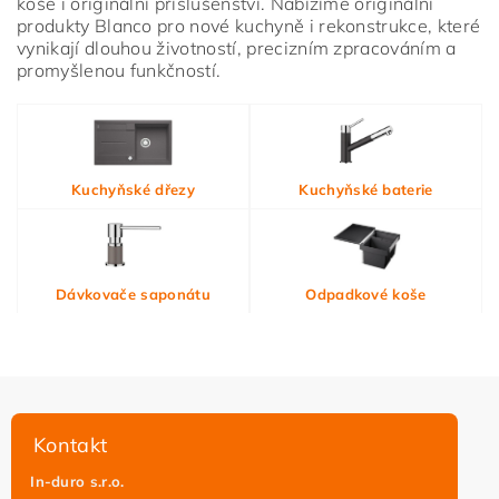
koše i originální příslušenství. Nabízíme originální
produkty Blanco pro nové kuchyně i rekonstrukce, které
vynikají dlouhou životností, precizním zpracováním a
promyšlenou funkčností.
Vložením hodnocení souhlasíte s
podmínkami ochrany
Kuchyňské dřezy
Kuchyňské baterie
osobních údajů
Dávkovače saponátu
Odpadkové koše
Kontakt
In-duro s.r.o.