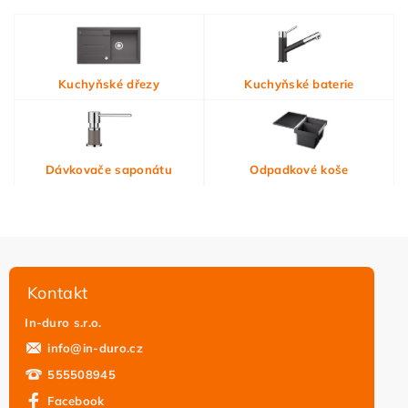
Vložením hodnocení souhlasíte s
podmínkami ochrany
Kuchyňské dřezy
Kuchyňské baterie
osobních údajů
Dávkovače saponátu
Odpadkové koše
Kontakt
In-duro s.r.o.
info
@
in-duro.cz
555508945
Facebook