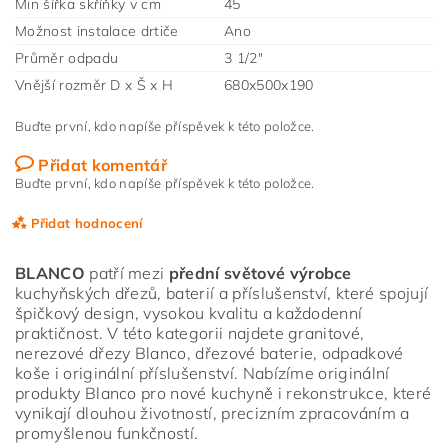
Min šířka skříňky v cm
45
Možnost instalace drtiče
Ano
Průměr odpadu
3 1/2"
Vnější rozměr D x Š x H
680x500x190
Buďte první, kdo napíše příspěvek k této položce.
Přidat komentář
Buďte první, kdo napíše příspěvek k této položce.
Přidat hodnocení
BLANCO
patří mezi
přední světové výrobce
kuchyňských dřezů, baterií a příslušenství, které spojují
špičkový design, vysokou kvalitu a každodenní
praktičnost. V této kategorii najdete granitové,
nerezové dřezy Blanco, dřezové baterie, odpadkové
koše i originální příslušenství. Nabízíme originální
produkty Blanco pro nové kuchyně i rekonstrukce, které
vynikají dlouhou životností, precizním zpracováním a
promyšlenou funkčností.