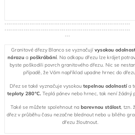
------------------------------------------------------------------
------------------------------------------------------------------
---
Granitové dřezy Blanco se vyznačují
vysokou odolnost
nárazu
a
poškrábání
. Na odkapu dřezu lze krájet potra
byste poškodili povrch granitového dřezu. Nic se nestan
případě, že Vám například upadne hrnec do dřezu
Dřez se také vyznačuje vysokou
tepelnou odolností
a 
teploty 280°C.
Teplá pánev nebo hrnec, tak není žádný 
Také se můžete spolehnout na
barevnou stálost
, tzn.
dřez v průběhu času nezačne blednout nebo u bílého gr
dřezu žloutnout.