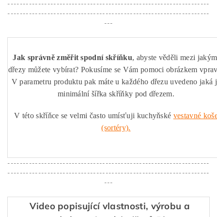
------------------------------------------------------------------
------------------------------------------------------------------
---
Jak správně změřit spodní skříňku
, abyste věděli mezi jakým
dřezy můžete vybírat? Pokusíme se Vám pomoci obrázkem vprav
V parametru produktu pak máte u každého dřezu uvedeno jaká 
minimální šířka skříňky pod dřezem.
V této skříňce se velmi často umísťuji kuchyňské
vestavné koš
(sortéry).
------------------------------------------------------------------
------------------------------------------------------------------
---
Video popisující vlastnosti, výrobu a