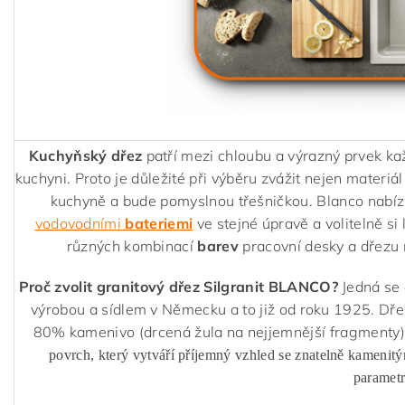
Kuchyňský dřez
patří mezi chloubu a výrazný prvek ka
kuchyni. Proto je důležité při výběru zvážit nejen materiál
kuchyně a bude pomyslnou třešničkou. Blanco nabízí
vodovodními
bateriemi
ve stejné úpravě a volitelně si 
různých kombinací
barev
pracovní desky a dřezu 
Proč zvolit granitový dřez Silgranit BLANCO?
Jedná se 
výrobou a sídlem v Německu a to již od roku 1925. Dř
80% kamenivo (drcená žula na nejjemnější fragmenty)
povrch, který vytváří příjemný vzhled se znatelně kamenit
parametr