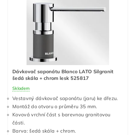
Dávkovač saponátu Blanco LATO Silgranit
šedá skála + chrom lesk 525817
Skladem
Vestavný dávkovač saponátu (jaru) ke dřezu.
Montáž do otvoru o průměru 35 mm.
Kovová vrchní část s barevnou granitovou
části.
Barva: šedá skála + chrom.