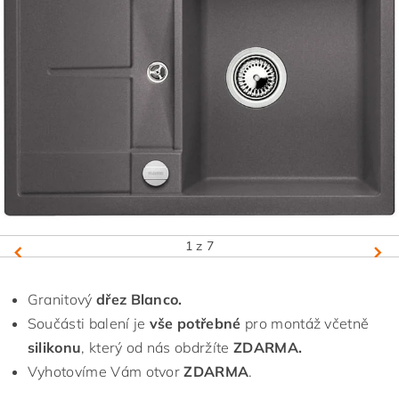
1
z 7
Granitový
dřez Blanco.
Součásti balení je
vše potřebné
pro montáž včetně
silikonu
, který od nás obdržíte
ZDARMA.
Vyhotovíme Vám otvor
ZDARMA
.