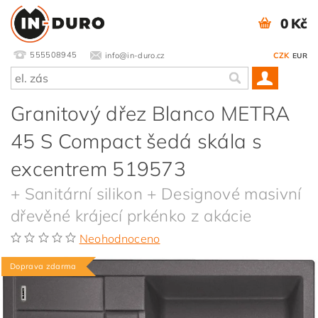
0 Kč
555508945
info@in-duro.cz
CZK
EUR
Granitový dřez Blanco METRA
45 S Compact šedá skála s
excentrem 519573
+ Sanitární silikon + Designové masivní
dřevěné krájecí prkénko z akácie
Neohodnoceno
Doprava zdarma