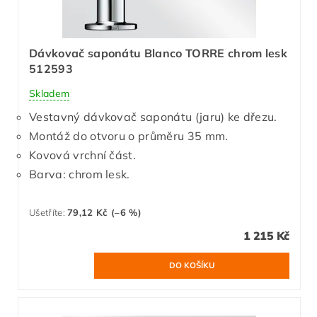
Dávkovač saponátu Blanco TORRE chrom lesk
512593
Skladem
Vestavný dávkovač saponátu (jaru) ke dřezu.
Montáž do otvoru o průměru 35 mm.
Kovová vrchní část.
Barva: chrom lesk.
Ušetříte
:
79,12 Kč (–6 %)
1 215 Kč