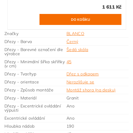
1 611 Kč
Značky
BLANCO
Dřezy - Barva
Černý
Dřezy - Barevné označení dle
Šedá skála
výrobce
Dřezy - Minimální šířka skříňky
45
(v cm)
Dřezy - Tvar/typ
Dřez s odkapem
Dřezy - orientace
Nerozlišuje se
Dřezy - Způsob montáže
Montáž shora (na desku)
Dřezy - Materiál
Granit
Dřezy - Excentrické ovládání
Ano
výpusti
Excentrické ovládání
Ano
Hloubka nádob
190