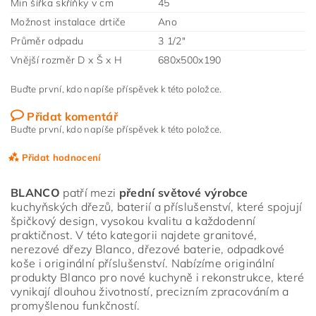
Min šířka skříňky v cm
45
Možnost instalace drtiče
Ano
Průměr odpadu
3 1/2"
Vnější rozměr D x Š x H
680x500x190
Buďte první, kdo napíše příspěvek k této položce.
Přidat komentář
Buďte první, kdo napíše příspěvek k této položce.
Přidat hodnocení
BLANCO
patří mezi
přední světové výrobce
kuchyňských dřezů, baterií a příslušenství, které spojují
špičkový design, vysokou kvalitu a každodenní
praktičnost. V této kategorii najdete granitové,
nerezové dřezy Blanco, dřezové baterie, odpadkové
koše i originální příslušenství. Nabízíme originální
produkty Blanco pro nové kuchyně i rekonstrukce, které
vynikají dlouhou životností, precizním zpracováním a
promyšlenou funkčností.