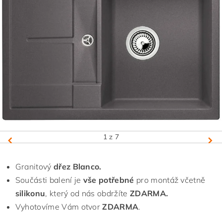
1
z 7
Granitový
dřez Blanco.
Součásti balení je
vše potřebné
pro montáž včetně
silikonu
, který od nás obdržíte
ZDARMA.
Vyhotovíme Vám otvor
ZDARMA
.