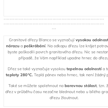
------------------------------------------------------------------
------------------------------------------------------------------
---
Granitové dřezy Blanco se vyznačují
vysokou odolnost
nárazu
a
poškrábání
. Na odkapu dřezu lze krájet potra
byste poškodili povrch granitového dřezu. Nic se nestan
případě, že Vám například upadne hrnec do dřezu
Dřez se také vyznačuje vysokou
tepelnou odolností
a 
teploty 280°C.
Teplá pánev nebo hrnec, tak není žádný 
Také se můžete spolehnout na
barevnou stálost
, tzn.
dřez v průběhu času nezačne blednout nebo u bílého gr
dřezu žloutnout.