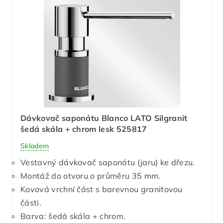
Dávkovač saponátu Blanco LATO Silgranit
šedá skála + chrom lesk 525817
Skladem
Vestavný dávkovač saponátu (jaru) ke dřezu.
Montáž do otvoru o průměru 35 mm.
Kovová vrchní část s barevnou granitovou
části.
Barva: šedá skála + chrom.