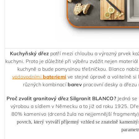
Kuchyňský dřez
patří mezi chloubu a výrazný prvek ka
kuchyni. Proto je důležité při výběru zvážit nejen materiál
kuchyně a bude pomyslnou třešničkou. Blanco nabízí
vodovodními
bateriemi
ve stejné úpravě a volitelně si 
různých kombinací
barev
pracovní desky a dřezu 
Proč zvolit granitový dřez Silgranit BLANCO?
Jedná se 
výrobou a sídlem v Německu a to již od roku 1925. Dř
80% kamenivo (drcená žula na nejjemnější fragmenty)
povrch, který vytváří příjemný vzhled se znatelně kamenit
parametr