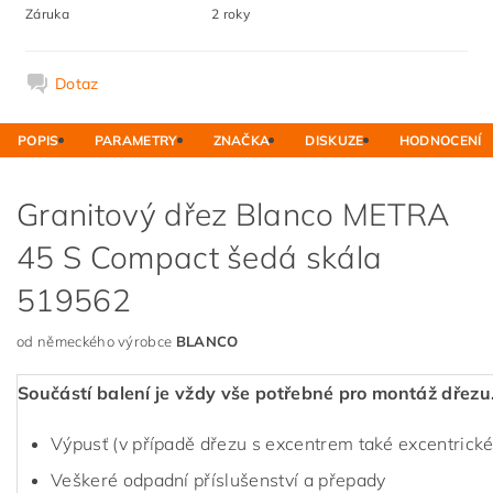
Záruka
2 roky
Dotaz
POPIS
PARAMETRY
ZNAČKA
DISKUZE
HODNOCENÍ
Granitový dřez Blanco METRA
45 S Compact šedá skála
519562
od německého výrobce
BLANCO
Součástí balení je vždy vše potřebné pro montáž dřezu
Výpusť (v případě dřezu s excentrem také excentrické
Veškeré odpadní příslušenství a přepady