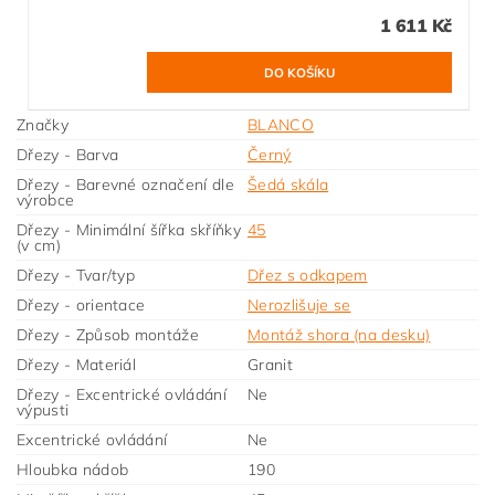
1 611 Kč
Značky
BLANCO
Dřezy - Barva
Černý
Dřezy - Barevné označení dle
Šedá skála
výrobce
Dřezy - Minimální šířka skříňky
45
(v cm)
Dřezy - Tvar/typ
Dřez s odkapem
Dřezy - orientace
Nerozlišuje se
Dřezy - Způsob montáže
Montáž shora (na desku)
Dřezy - Materiál
Granit
Dřezy - Excentrické ovládání
Ne
výpusti
Excentrické ovládání
Ne
Hloubka nádob
190