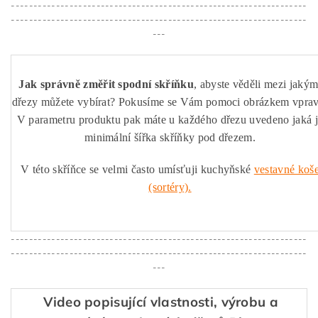
------------------------------------------------------------------
------------------------------------------------------------------
---
Jak správně změřit spodní skříňku
, abyste věděli mezi jakým
dřezy můžete vybírat? Pokusíme se Vám pomoci obrázkem vprav
V parametru produktu pak máte u každého dřezu uvedeno jaká 
minimální šířka skříňky pod dřezem.
V této skříňce se velmi často umísťuji kuchyňské
vestavné koš
(sortéry).
------------------------------------------------------------------
------------------------------------------------------------------
---
Video popisující vlastnosti, výrobu a