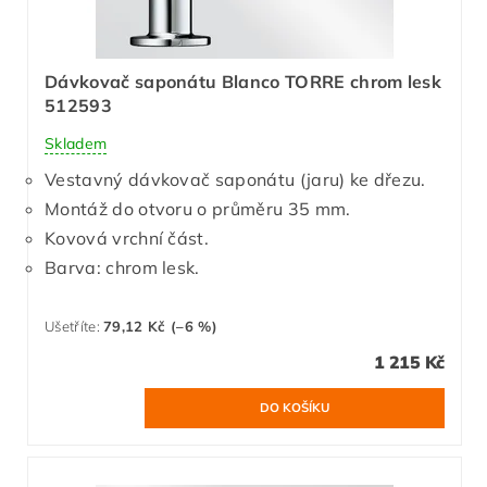
Dávkovač saponátu Blanco TORRE chrom lesk
512593
Skladem
Vestavný dávkovač saponátu (jaru) ke dřezu.
Montáž do otvoru o průměru 35 mm.
Kovová vrchní část.
Barva: chrom lesk.
Ušetříte
:
79,12 Kč (–6 %)
1 215 Kč