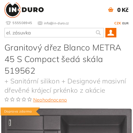
0 Kč
555508945
info@in-duro.cz
CZK
EUR
Granitový dřez Blanco METRA
45 S Compact šedá skála
519562
+ Sanitární silikon + Designové masivní
dřevěné krájecí prkénko z akácie
Neohodnoceno
Doprava zdarma