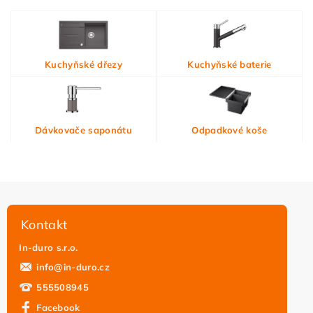
Vložením hodnocení souhlasíte s
podmínkami ochrany
Kuchyňské dřezy
Kuchyňské baterie
osobních údajů
Dávkovače saponátu
Odpadkové koše
Kontakt
In-duro s.r.o.
info
@
in-duro.cz
555508945
Facebook