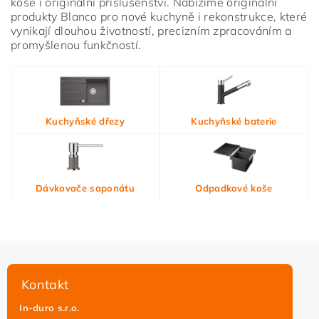
koše i originální příslušenství. Nabízíme originální
produkty Blanco pro nové kuchyně i rekonstrukce, které
vynikají dlouhou životností, precizním zpracováním a
promyšlenou funkčností.
Vložením hodnocení souhlasíte s
podmínkami ochrany
Kuchyňské dřezy
Kuchyňské baterie
osobních údajů
Dávkovače saponátu
Odpadkové koše
Kontakt
In-duro s.r.o.