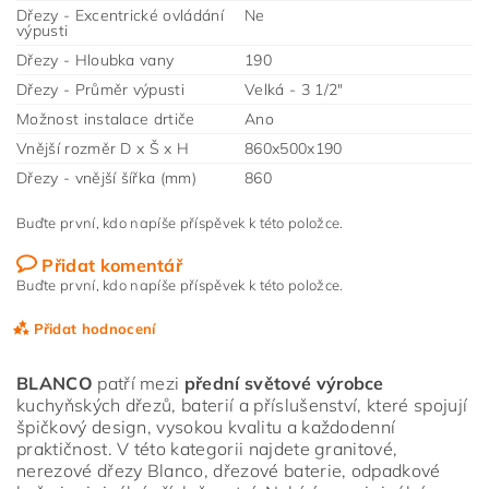
Dřezy - Excentrické ovládání
Ne
výpusti
Dřezy - Hloubka vany
190
Dřezy - Průměr výpusti
Velká - 3 1/2"
Možnost instalace drtiče
Ano
Vnější rozměr D x Š x H
860x500x190
Dřezy - vnější šířka (mm)
860
Buďte první, kdo napíše příspěvek k této položce.
Přidat komentář
Buďte první, kdo napíše příspěvek k této položce.
Přidat hodnocení
BLANCO
patří mezi
přední světové výrobce
kuchyňských dřezů, baterií a příslušenství, které spojují
špičkový design, vysokou kvalitu a každodenní
praktičnost. V této kategorii najdete granitové,
nerezové dřezy Blanco, dřezové baterie, odpadkové