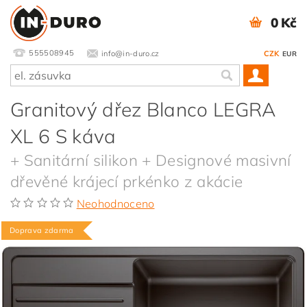
0 Kč
555508945
info@in-duro.cz
CZK
EUR
Granitový dřez Blanco LEGRA
XL 6 S káva
+ Sanitární silikon + Designové masivní
dřevěné krájecí prkénko z akácie
Neohodnoceno
Doprava zdarma