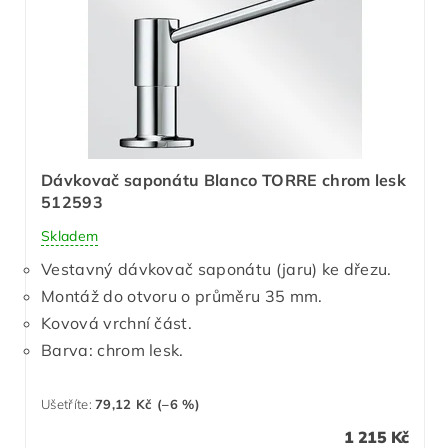
Dávkovač saponátu Blanco TORRE chrom lesk
512593
Skladem
Vestavný dávkovač saponátu (jaru) ke dřezu.
Montáž do otvoru o průměru 35 mm.
Kovová vrchní část.
Barva: chrom lesk.
Ušetříte
:
79,12 Kč (–6 %)
1 215 Kč