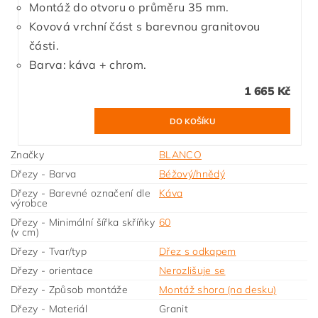
Montáž do otvoru o průměru 35 mm.
Kovová vrchní část s barevnou granitovou
části.
Barva: káva + chrom.
1 665 Kč
Značky
BLANCO
Dřezy - Barva
Béžový/hnědý
Dřezy - Barevné označení dle
Káva
výrobce
Dřezy - Minimální šířka skříňky
60
(v cm)
Dřezy - Tvar/typ
Dřez s odkapem
Dřezy - orientace
Nerozlišuje se
Dřezy - Způsob montáže
Montáž shora (na desku)
Dřezy - Materiál
Granit