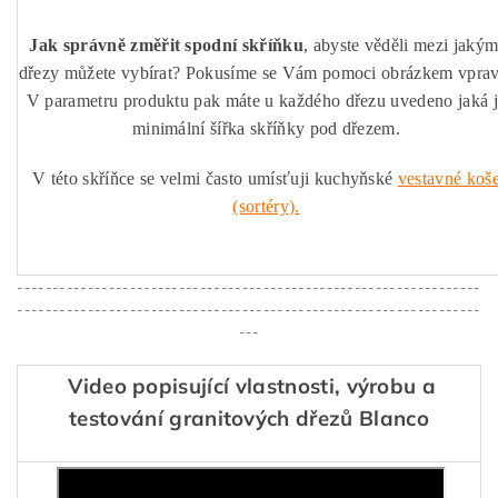
Jak správně změřit spodní skříňku
, abyste věděli mezi jakým
dřezy můžete vybírat? Pokusíme se Vám pomoci obrázkem vprav
V parametru produktu pak máte u každého dřezu uvedeno jaká 
minimální šířka skříňky pod dřezem.
V této skříňce se velmi často umísťuji kuchyňské
vestavné koš
(sortéry).
------------------------------------------------------------------
------------------------------------------------------------------
---
Video popisující vlastnosti, výrobu a
testování granitových dřezů Blanco