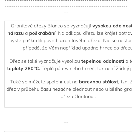
------------------------------------------------------------------
------------------------------------------------------------------
---
Granitové dřezy Blanco se vyznačují
vysokou odolnost
nárazu
a
poškrábání
. Na odkapu dřezu lze krájet potra
byste poškodili povrch granitového dřezu. Nic se nestan
případě, že Vám například upadne hrnec do dřezu
Dřez se také vyznačuje vysokou
tepelnou odolností
a 
teploty 280°C.
Teplá pánev nebo hrnec, tak není žádný 
Také se můžete spolehnout na
barevnou stálost
, tzn.
dřez v průběhu času nezačne blednout nebo u bílého gr
dřezu žloutnout.
------------------------------------------------------------------
------------------------------------------------------------------
---