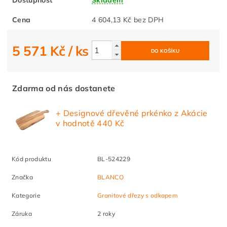
Cena
4 604,13 Kč bez DPH
5 571 Kč
/ ks
Zdarma od nás dostanete
+ Designové dřevěné prkénko z Akácie
v hodnotě 440 Kč
Kód produktu
BL-524229
Značka
BLANCO
Kategorie
Granitové dřezy s odkapem
Záruka
2 roky