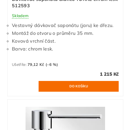
512593
Skladem
Vestavný dávkovač saponátu (jaru) ke dřezu.
Montáž do otvoru o průměru 35 mm.
Kovová vrchní část.
Barva: chrom lesk.
Ušetříte
:
79,12 Kč (–6 %)
1 215 Kč