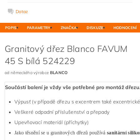
Dotaz
POPIS
PARAMETRY
ZNAČKA
DISKUZE
HODNOCENÍ
Granitový dřez Blanco FAVUM
45 S bílá 524229
od německého výrobce
BLANCO
Součástí balení je vždy vše potřebné pro montáž dřezu
Výpusť (v případě dřezu s excentrem také excentrické
Veškeré odpadní příslušenství a přepady
Upevňovací materiál (příchytky)
Jako těsnění se u granitových dřezů používá
sanitární silik