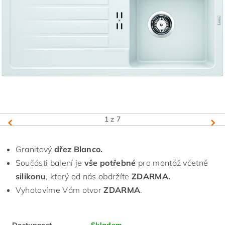
1
z 7
Granitový
dřez Blanco.
Součásti balení je
vše potřebné
pro montáž včetně
silikonu
, který od nás obdržíte
ZDARMA.
Vyhotovíme Vám otvor
ZDARMA
.
Dostupnost
Skladem