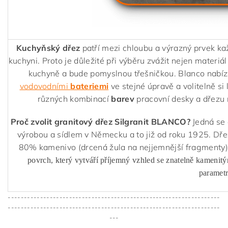
Kuchyňský dřez
patří mezi chloubu a výrazný prvek ka
kuchyni. Proto je důležité při výběru zvážit nejen materiál
kuchyně a bude pomyslnou třešničkou. Blanco nabízí
vodovodními
bateriemi
ve stejné úpravě a volitelně si 
různých kombinací
barev
pracovní desky a dřezu 
Proč zvolit granitový dřez Silgranit BLANCO?
Jedná se 
výrobou a sídlem v Německu a to již od roku 1925. Dř
80% kamenivo (drcená žula na nejjemnější fragmenty)
povrch, který vytváří příjemný vzhled se znatelně kamenit
parametr
------------------------------------------------------------------
------------------------------------------------------------------
---