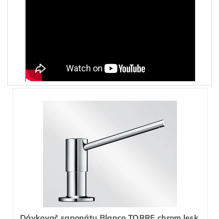
Dávkovač saponátu Blanco TORRE chrom lesk