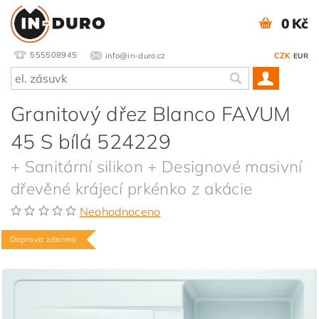
0 Kč
555508945
info@in-duro.cz
CZK
EUR
Granitový dřez Blanco FAVUM
45 S bílá 524229
+ Sanitární silikon + Designové masivní
dřevěné krájecí prkénko z akácie
Neohodnoceno
Doprava zdarma