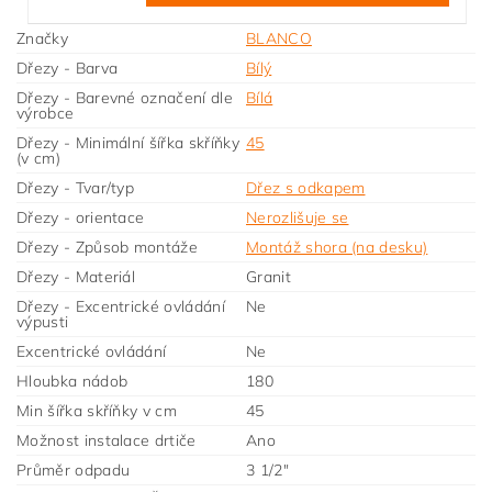
Značky
BLANCO
Dřezy - Barva
Bílý
Dřezy - Barevné označení dle
Bílá
výrobce
Dřezy - Minimální šířka skříňky
45
(v cm)
Dřezy - Tvar/typ
Dřez s odkapem
Dřezy - orientace
Nerozlišuje se
Dřezy - Způsob montáže
Montáž shora (na desku)
Dřezy - Materiál
Granit
Dřezy - Excentrické ovládání
Ne
výpusti
Excentrické ovládání
Ne
Hloubka nádob
180
Min šířka skříňky v cm
45
Možnost instalace drtiče
Ano
Průměr odpadu
3 1/2"