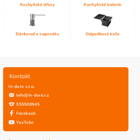
Vložením hodnocení souhlasíte s
podmínkami ochrany
Kuchyňské dřezy
Kuchyňské baterie
osobních údajů
Dávkovače saponátu
Odpadkové koše
Kontakt
In-duro s.r.o.
info
@
in-duro.cz
555508945
Facebook
YouTube