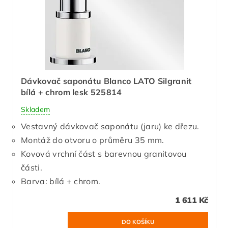
Dávkovač saponátu Blanco LATO Silgranit
bílá + chrom lesk 525814
Skladem
Vestavný dávkovač saponátu (jaru) ke dřezu.
Montáž do otvoru o průměru 35 mm.
Kovová vrchní část s barevnou granitovou
části.
Barva: bílá + chrom.
1 611 Kč