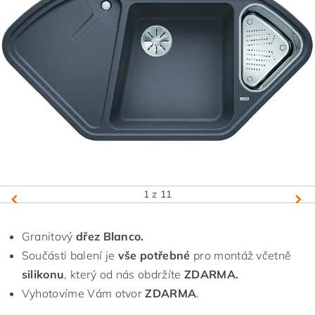
1
z 11
Granitový
dřez Blanco.
Součásti balení je
vše potřebné
pro montáž včetně
silikonu
, který od nás obdržíte
ZDARMA.
Vyhotovíme Vám otvor
ZDARMA
.