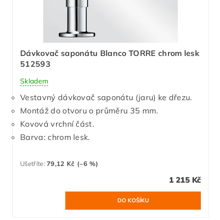
Dávkovač saponátu Blanco TORRE chrom lesk
512593
Skladem
Vestavný dávkovač saponátu (jaru) ke dřezu.
Montáž do otvoru o průměru 35 mm.
Kovová vrchní část.
Barva: chrom lesk.
Ušetříte
:
79,12 Kč (–6 %)
1 215 Kč