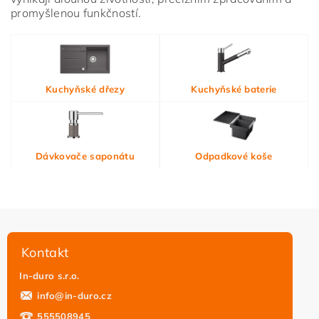
promyšlenou funkčností.
Vložením hodnocení souhlasíte s
podmínkami ochrany
Kuchyňské dřezy
Kuchyňské baterie
osobních údajů
Dávkovače saponátu
Odpadkové koše
Kontakt
In-duro s.r.o.
info
@
in-duro.cz
555508945