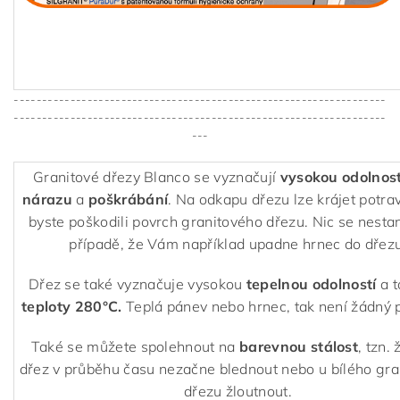
------------------------------------------------------------------
------------------------------------------------------------------
---
Granitové dřezy Blanco se vyznačují
vysokou odolnost
nárazu
a
poškrábání
. Na odkapu dřezu lze krájet potra
byste poškodili povrch granitového dřezu. Nic se nestan
případě, že Vám například upadne hrnec do dřezu
Dřez se také vyznačuje vysokou
tepelnou odolností
a 
teploty 280°C.
Teplá pánev nebo hrnec, tak není žádný 
Také se můžete spolehnout na
barevnou stálost
, tzn.
dřez v průběhu času nezačne blednout nebo u bílého gr
dřezu žloutnout.