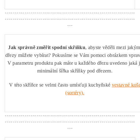
------------------------------------------------------------------
------------------------------------------------------------------
---
Jak správně změřit spodní skříňku
, abyste věděli mezi jakým
dřezy můžete vybírat? Pokusíme se Vám pomoci obrázkem vprav
V parametru produktu pak máte u každého dřezu uvedeno jaká 
minimální šířka skříňky pod dřezem.
V této skříňce se velmi často umísťuji kuchyňské
vestavné koš
(sortéry).
------------------------------------------------------------------
------------------------------------------------------------------
---