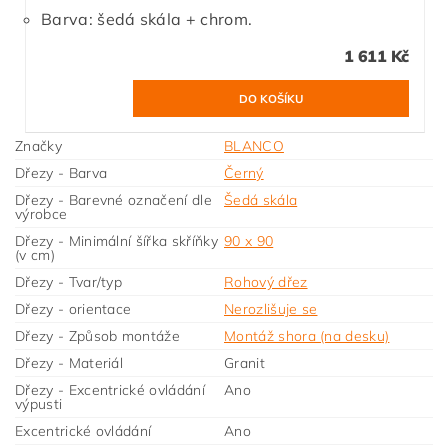
Barva: šedá skála + chrom.
1 611 Kč
Značky
BLANCO
Dřezy - Barva
Černý
Dřezy - Barevné označení dle
Šedá skála
výrobce
Dřezy - Minimální šířka skříňky
90 x 90
(v cm)
Dřezy - Tvar/typ
Rohový dřez
Dřezy - orientace
Nerozlišuje se
Dřezy - Způsob montáže
Montáž shora (na desku)
Dřezy - Materiál
Granit
Dřezy - Excentrické ovládání
Ano
výpusti
Excentrické ovládání
Ano