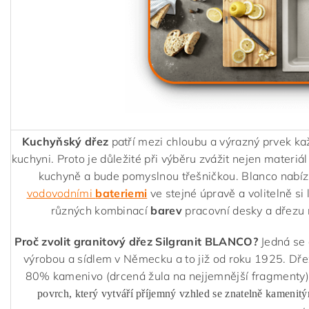
Kuchyňský dřez
patří mezi chloubu a výrazný prvek ka
kuchyni. Proto je důležité při výběru zvážit nejen materiál
kuchyně a bude pomyslnou třešničkou. Blanco nabízí
vodovodními
bateriemi
ve stejné úpravě a volitelně si 
různých kombinací
barev
pracovní desky a dřezu 
Proč zvolit granitový dřez Silgranit BLANCO?
Jedná se 
výrobou a sídlem v Německu a to již od roku 1925. Dř
80% kamenivo (drcená žula na nejjemnější fragmenty)
povrch, který vytváří příjemný vzhled se znatelně kamenit