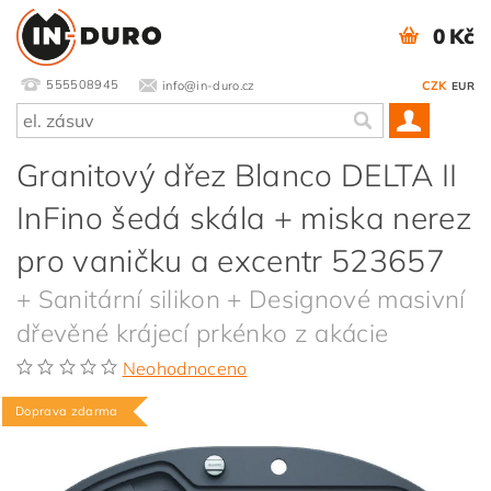
0 Kč
555508945
info@in-duro.cz
CZK
EUR
Granitový dřez Blanco DELTA II
InFino šedá skála + miska nerez
pro vaničku a excentr 523657
+ Sanitární silikon + Designové masivní
dřevěné krájecí prkénko z akácie
Neohodnoceno
Doprava zdarma