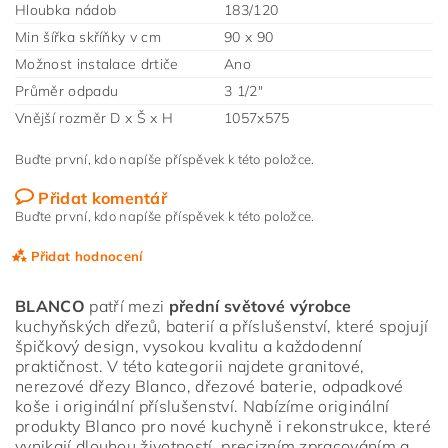
Hloubka nádob
183/120
Min šířka skříňky v cm
90 x 90
Možnost instalace drtiče
Ano
Průměr odpadu
3 1/2"
Vnější rozměr D x Š x H
1057x575
Buďte první, kdo napíše příspěvek k této položce.
Přidat komentář
Buďte první, kdo napíše příspěvek k této položce.
Přidat hodnocení
BLANCO
patří mezi
přední světové výrobce
kuchyňských dřezů, baterií a příslušenství, které spojují
špičkový design, vysokou kvalitu a každodenní
praktičnost. V této kategorii najdete granitové,
nerezové dřezy Blanco, dřezové baterie, odpadkové
koše i originální příslušenství. Nabízíme originální
produkty Blanco pro nové kuchyně i rekonstrukce, které
vynikají dlouhou životností, precizním zpracováním a