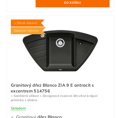
+ Dárek zdarma
Doprava zdarma
Granitový dřez Blanco ZIA 9 E antracit s
excentrem 514756
+ Sanitární silikon + Designové masivní dřevěné krájecí
prkénko z akácie
Skladem
Granitový
dřez Blanco.