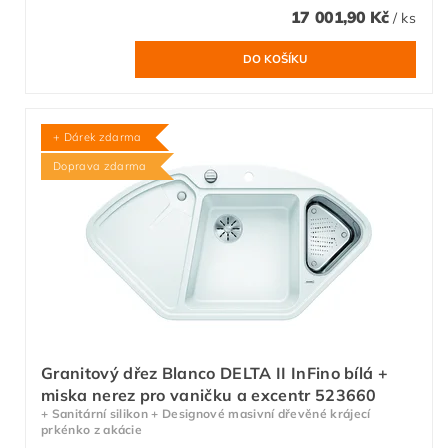
17 001,90 Kč
/ ks
+ Dárek zdarma
Doprava zdarma
Granitový dřez Blanco DELTA II InFino bílá +
miska nerez pro vaničku a excentr 523660
+ Sanitární silikon + Designové masivní dřevěné krájecí
prkénko z akácie