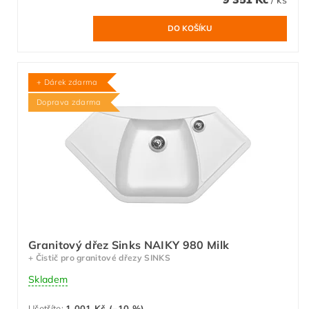
+ Dárek zdarma
Doprava zdarma
Granitový dřez Sinks NAIKY 980 Milk
+ Čistič pro granitové dřezy SINKS
Skladem
Ušetříte
:
1 001 Kč (–10 %)