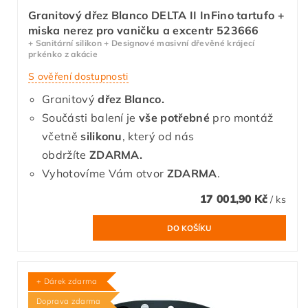
Granitový dřez Blanco DELTA II InFino tartufo +
miska nerez pro vaničku a excentr 523666
+ Sanitární silikon + Designové masivní dřevěné krájecí
prkénko z akácie
S ověření dostupnosti
Granitový
dřez Blanco.
Součásti balení je
vše potřebné
pro montáž
včetně
silikonu
, který od nás
obdržíte
ZDARMA.
Vyhotovíme Vám otvor
ZDARMA
.
17 001,90 Kč
/ ks
+ Dárek zdarma
Doprava zdarma