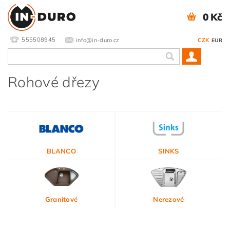
0 Kč
555508945
info@in-duro.cz
CZK
EUR
Rohové dřezy
BLANCO
SINKS
Granitové
Nerezové