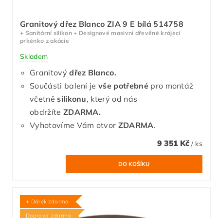
Granitový dřez Blanco ZIA 9 E bílá 514758
+ Sanitární silikon + Designové masivní dřevěné krájecí
prkénko z akácie
Skladem
Granitový
dřez Blanco.
Součásti balení je
vše potřebné
pro montáž
včetně
silikonu
, který od nás
obdržíte
ZDARMA.
Vyhotovíme Vám otvor
ZDARMA
.
9 351 Kč
/ ks
+ Dárek zdarma
Doprava zdarma