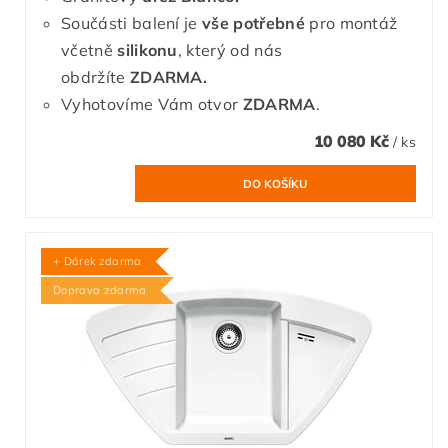
Součásti balení je
vše potřebné
pro montáž
včetně
silikonu
, který od nás
obdržíte
ZDARMA.
Vyhotovíme Vám otvor
ZDARMA
.
10 080 Kč
/ ks
+ Dárek zdarma
Doprava zdarma