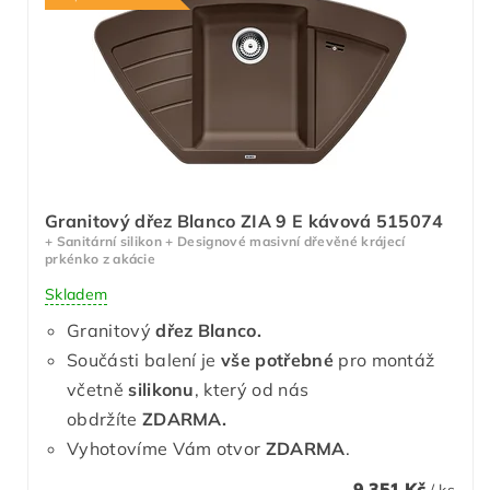
Granitový dřez Blanco ZIA 9 E kávová 515074
+ Sanitární silikon + Designové masivní dřevěné krájecí
prkénko z akácie
Skladem
Granitový
dřez Blanco.
Součásti balení je
vše potřebné
pro montáž
včetně
silikonu
, který od nás
obdržíte
ZDARMA.
Vyhotovíme Vám otvor
ZDARMA
.
9 351 Kč
/ ks