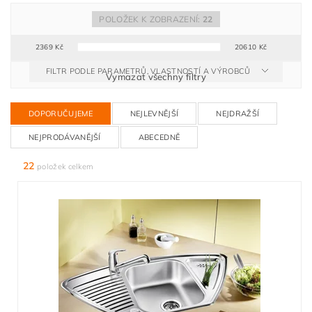
POLOŽEK K ZOBRAZENÍ:
22
2369
Kč
20610
Kč
FILTR PODLE PARAMETRŮ, VLASTNOSTÍ A VÝROBCŮ
Vymazat všechny filtry
DOPORUČUJEME
NEJLEVNĚJŠÍ
NEJDRAŽŠÍ
NEJPRODÁVANĚJŠÍ
ABECEDNĚ
22
položek celkem