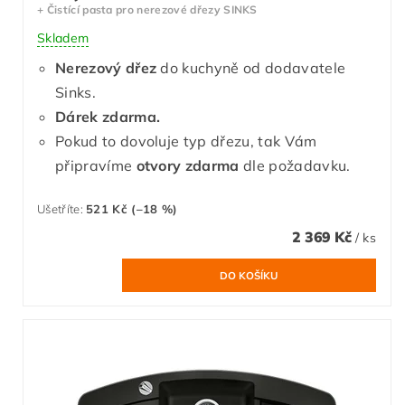
+ Čistící pasta pro nerezové dřezy SINKS
Skladem
Nerezový dřez
do kuchyně od dodavatele
Sinks.
Dárek zdarma.
Pokud to dovoluje typ dřezu, tak Vám
připravíme
otvory zdarma
dle požadavku.
Ušetříte
:
521 Kč (–18 %)
2 369 Kč
/ ks