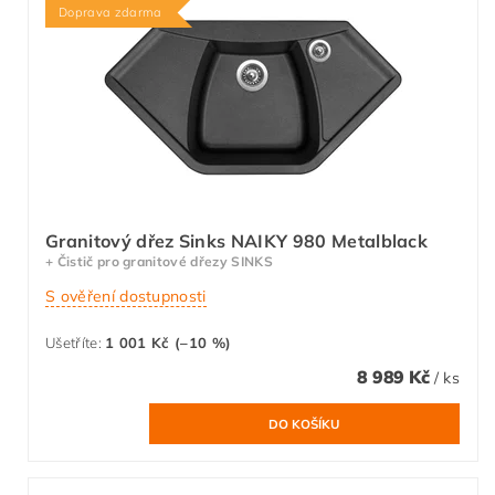
Doprava zdarma
Granitový dřez Sinks NAIKY 980 Metalblack
+ Čistič pro granitové dřezy SINKS
S ověření dostupnosti
Ušetříte
:
1 001 Kč (–10 %)
8 989 Kč
/ ks