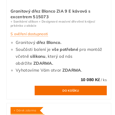
Granitový dřez Blanco ZIA 9 E kávová s
excentrem 515073
+ Sanitární silikon + Designové masivní dřevěné krájecí
prkénko z akácie
S ověření dostupnosti
Granitový
dřez Blanco.
Součásti balení je
vše potřebné
pro montáž
včetně
silikonu
, který od nás
obdržíte
ZDARMA.
Vyhotovíme Vám otvor
ZDARMA
.
10 080 Kč
/ ks
+ Dárek zdarma