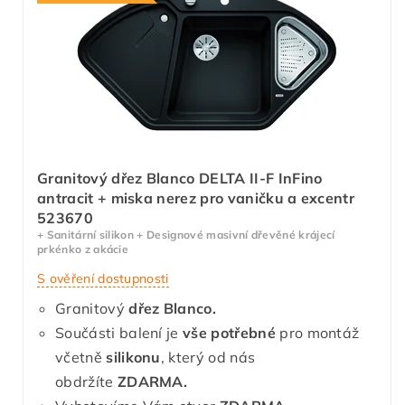
Granitový dřez Blanco DELTA II-F InFino
antracit + miska nerez pro vaničku a excentr
523670
+ Sanitární silikon + Designové masivní dřevěné krájecí
prkénko z akácie
S ověření dostupnosti
Granitový
dřez Blanco.
Součásti balení je
vše potřebné
pro montáž
včetně
silikonu
, který od nás
obdržíte
ZDARMA.