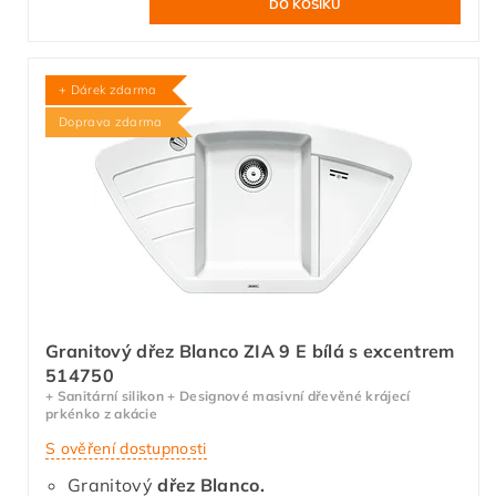
+ Dárek zdarma
Doprava zdarma
Granitový dřez Blanco ZIA 9 E bílá s excentrem
514750
+ Sanitární silikon + Designové masivní dřevěné krájecí
prkénko z akácie
S ověření dostupnosti
Granitový
dřez Blanco.