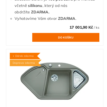
včetně
silikonu
, který od nás
obdržíte
ZDARMA.
Vyhotovíme Vám otvor
ZDARMA
.
17 001,90 Kč
/ ks
+ Dárek zdarma
Doprava zdarma