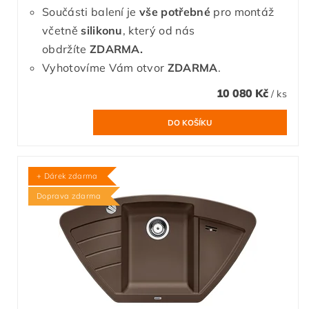
Součásti balení je
vše potřebné
pro montáž
včetně
silikonu
, který od nás
obdržíte
ZDARMA.
Vyhotovíme Vám otvor
ZDARMA
.
10 080 Kč
/ ks
+ Dárek zdarma
Doprava zdarma