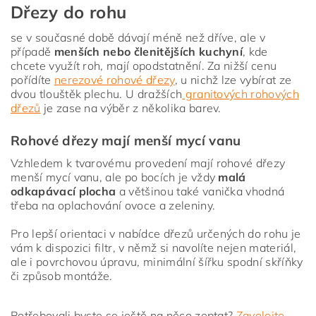
Dřezy do rohu
se v současné době dávají méně než dříve, ale v
případě
menších nebo členitějších kuchyní
, kde
chcete využít roh, mají opodstatnění. Za nižší cenu
pořídíte
nerezové rohové dřezy
, u nichž lze vybírat ze
dvou tlouštěk plechu. U dražších
granitových rohových
dřezů
je zase na výběr z několika barev.
Rohové dřezy mají menší mycí vanu
Vzhledem k tvarovému provedení mají rohové dřezy
menší mycí vanu, ale po bocích je vždy
malá
odkapávací plocha
a většinou také vanička vhodná
třeba na oplachování ovoce a zeleniny.
Pro lepší orientaci v nabídce dřezů určených do rohu je
vám k dispozici filtr, v němž si navolíte nejen materiál,
ale i povrchovou úpravu, minimální šířku spodní skříňky
či způsob montáže.
Potřebovali byste se ještě na něco zeptat?
Zavolejte