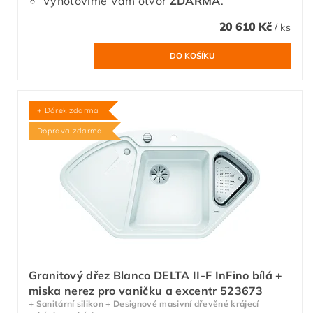
Vyhotovíme Vám otvor
ZDARMA
.
20 610 Kč
/ ks
+ Dárek zdarma
Doprava zdarma
Granitový dřez Blanco DELTA II-F InFino bílá +
miska nerez pro vaničku a excentr 523673
+ Sanitární silikon + Designové masivní dřevěné krájecí