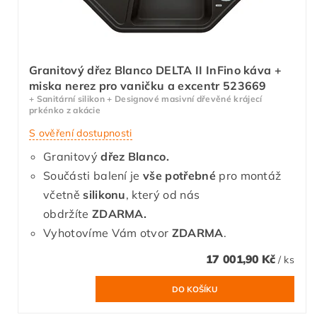
Granitový dřez Blanco DELTA II InFino káva +
miska nerez pro vaničku a excentr 523669
+ Sanitární silikon + Designové masivní dřevěné krájecí
prkénko z akácie
S ověření dostupnosti
Granitový
dřez Blanco.
Součásti balení je
vše potřebné
pro montáž
včetně
silikonu
, který od nás
obdržíte
ZDARMA.
Vyhotovíme Vám otvor
ZDARMA
.
17 001,90 Kč
/ ks