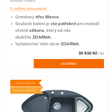
prkénko z akácie
S ověření dostupnosti
Granitový
dřez Blanco.
Součásti balení je
vše potřebné
pro montáž
včetně
silikonu
, který od nás
obdržíte
ZDARMA.
Vyhotovíme Vám otvor
ZDARMA
.
20 610 Kč
/ ks
+ Dárek zdarma
Doprava zdarma