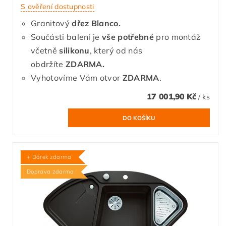
S ověření dostupnosti
Granitový
dřez Blanco.
Součásti balení je
vše potřebné
pro montáž
včetně
silikonu
, který od nás
obdržíte
ZDARMA.
Vyhotovíme Vám otvor
ZDARMA
.
17 001,90 Kč
/ ks
+ Dárek zdarma
Doprava zdarma