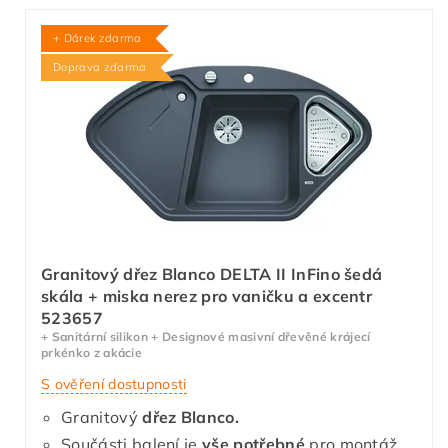
+ Dárek zdarma
Doprava zdarma
Granitový dřez Blanco DELTA II InFino šedá
skála + miska nerez pro vaničku a excentr
523657
+ Sanitární silikon + Designové masivní dřevěné krájecí
prkénko z akácie
S ověření dostupnosti
Granitový
dřez Blanco.
Součásti balení je
vše potřebné
pro montáž