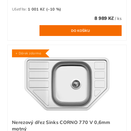
Ušetříte
:
1 001 Kč (–10 %)
8 989 Kč
/ ks
+ Dárek zdarma
Nerezový dřez Sinks CORNO 770 V 0,6mm
matný