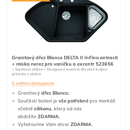
Granitový dřez Blanco DELTA II InFino antracit
+ miska nerez pro vaničku a excentr 523656
+ Sanitární silikon + Designové masivní dřevěné krájecí
prkénko z akácie
S ověření dostupnosti
Granitový
dřez Blanco.
Součásti balení je
vše potřebné
pro montáž
včetně
silikonu
, který od nás
obdržíte
ZDARMA.
Vyhotovíme Vám otvor
ZDARMA
.