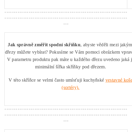
------------------------------------------------------------------
------------------------------------------------------------------
---
Jak správně změřit spodní skříňku
, abyste věděli mezi jakým
dřezy můžete vybírat? Pokusíme se Vám pomoci obrázkem vprav
V parametru produktu pak máte u každého dřezu uvedeno jaká 
minimální šířka skříňky pod dřezem.
V této skříňce se velmi často umísťuji kuchyňské
vestavné koš
(sortéry).
------------------------------------------------------------------
------------------------------------------------------------------
---