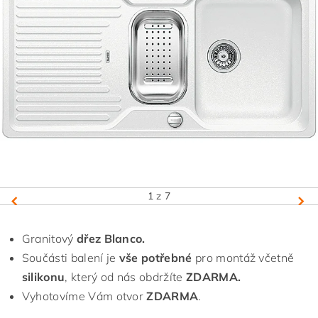
1
z 7
Granitový
dřez Blanco.
Součásti balení je
vše potřebné
pro montáž včetně
silikonu
, který od nás obdržíte
ZDARMA.
Vyhotovíme Vám otvor
ZDARMA
.