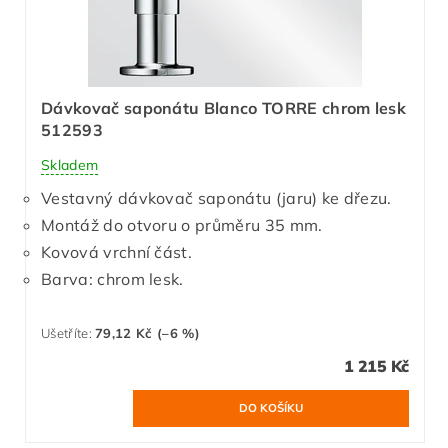
Dávkovač saponátu Blanco TORRE chrom lesk
512593
Skladem
Vestavný dávkovač saponátu (jaru) ke dřezu.
Montáž do otvoru o průměru 35 mm.
Kovová vrchní část.
Barva: chrom lesk.
Ušetříte
:
79,12 Kč (–6 %)
1 215 Kč