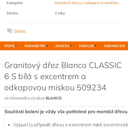
Kategorie
Granitové dřezy s odkapem a vaničkou
Záruka
2 roky
Dotaz
POPIS
PARAMETRY
ZNAČKA
DISKUZE
HODNOCENÍ
Granitový dřez Blanco CLASSIC
6 S bílá s excentrem a
odkapovou miskou 509234
od německého výrobce
BLANCO
Součástí balení je vždy vše potřebné pro montáž dřezu
Výpusť (v případě dřezu s excentrem také excentrické