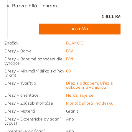
Barva: bílá + chrom.
1 611 Kč
Značky
BLANCO
Dřezy - Barva
Bílý
Dřezy - Barevné označení dle
Bílá
výrobce
Dřezy - Minimální šířka skříňky
60
(v cm)
Dřezy - Tvar/typ
Dřez s odkapem
,
Dřez s
odkapem a vaničkou
Dřezy - orientace
Nerozlišuje se
Dřezy - Způsob montáže
Montáž shora (na desku)
Dřezy - Materiál
Granit
Dřezy - Excentrické ovládání
Ano
výpusti
Excentrické ovládání
Ano