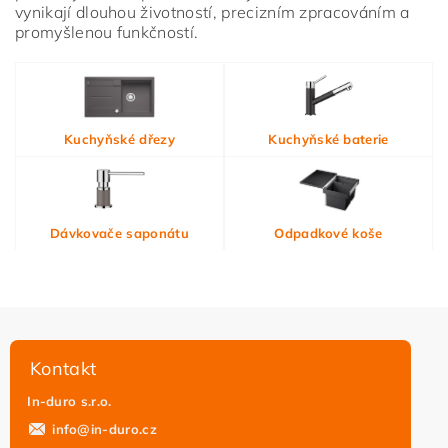
vynikají dlouhou životností, precizním zpracováním a
promyšlenou funkčností.
Vložením hodnocení souhlasíte s
podmínkami ochrany
Kuchyňské dřezy
Kuchyňské baterie
osobních údajů
Dávkovače saponátu
Odpadkové koše
Kontakt
In-duro s.r.o.
info
@
in-duro.cz