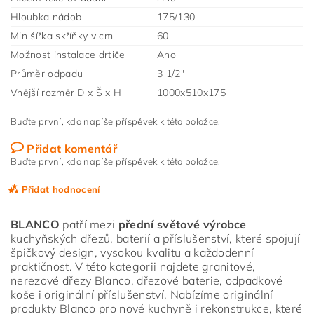
Hloubka nádob
175/130
Min šířka skříňky v cm
60
Možnost instalace drtiče
Ano
Průměr odpadu
3 1/2"
Vnější rozměr D x Š x H
1000x510x175
Buďte první, kdo napíše příspěvek k této položce.
Přidat komentář
Buďte první, kdo napíše příspěvek k této položce.
Přidat hodnocení
BLANCO
patří mezi
přední světové výrobce
kuchyňských dřezů, baterií a příslušenství, které spojují
špičkový design, vysokou kvalitu a každodenní
praktičnost. V této kategorii najdete granitové,
nerezové dřezy Blanco, dřezové baterie, odpadkové
koše i originální příslušenství. Nabízíme originální
produkty Blanco pro nové kuchyně i rekonstrukce, které