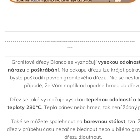
------------------------------------------------------------------
------------------------------------------------------------------
---
Granitové dřezy Blanco se vyznačují
vysokou odolnost
nárazu
a
poškrábání
. Na odkapu dřezu lze krájet potra
byste poškodili povrch granitového dřezu. Nic se nestan
případě, že Vám například upadne hrnec do dřezu
Dřez se také vyznačuje vysokou
tepelnou odolností
a 
teploty 280°C.
Teplá pánev nebo hrnec, tak není žádný 
Také se můžete spolehnout na
barevnou stálost
, tzn.
dřez v průběhu času nezačne blednout nebo u bílého gr
dřezu žloutnout.