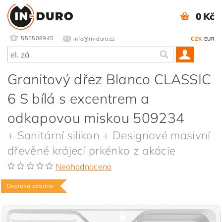
0 Kč
555508945
info@in-duro.cz
CZK
EUR
Granitový dřez Blanco CLASSIC
6 S bílá s excentrem a
odkapovou miskou 509234
+ Sanitární silikon + Designové masivní
dřevěné krájecí prkénko z akácie
Neohodnoceno
Doprava zdarma