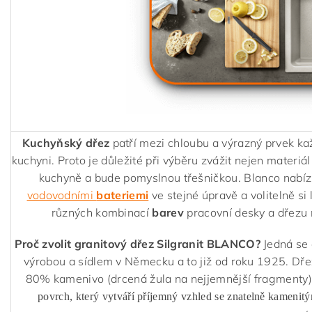
Kuchyňský dřez
patří mezi chloubu a výrazný prvek ka
kuchyni. Proto je důležité při výběru zvážit nejen materiál
kuchyně a bude pomyslnou třešničkou. Blanco nabízí
vodovodními
bateriemi
ve stejné úpravě a volitelně si 
různých kombinací
barev
pracovní desky a dřezu 
Proč zvolit granitový dřez Silgranit BLANCO?
Jedná se 
výrobou a sídlem v Německu a to již od roku 1925. Dř
80% kamenivo (drcená žula na nejjemnější fragmenty)
povrch, který vytváří příjemný vzhled se znatelně kamenit