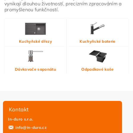
vynikají dlouhou životností, precizním zpracováním a
promyšlenou funkčností.
Vložením hodnocení souhlasíte s
podmínkami ochrany
Kuchyňské dřezy
Kuchyňské baterie
osobních údajů
Dávkovače saponátu
Odpadkové koše
Kontakt
In-duro s.r.o.
info
@
in-duro.cz