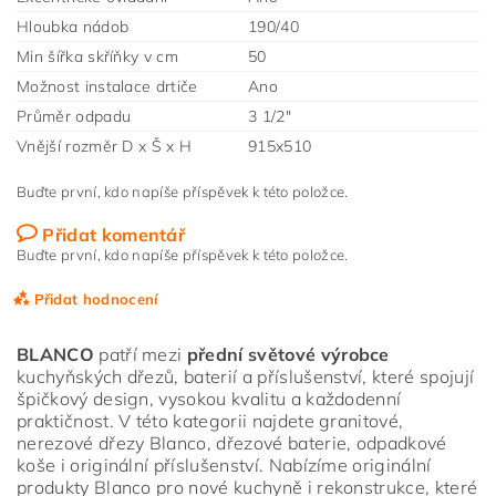
Hloubka nádob
190/40
Min šířka skříňky v cm
50
Možnost instalace drtiče
Ano
Průměr odpadu
3 1/2"
Vnější rozměr D x Š x H
915x510
Buďte první, kdo napíše příspěvek k této položce.
Přidat komentář
Buďte první, kdo napíše příspěvek k této položce.
Přidat hodnocení
BLANCO
patří mezi
přední světové výrobce
kuchyňských dřezů, baterií a příslušenství, které spojují
špičkový design, vysokou kvalitu a každodenní
praktičnost. V této kategorii najdete granitové,
nerezové dřezy Blanco, dřezové baterie, odpadkové
koše i originální příslušenství. Nabízíme originální
produkty Blanco pro nové kuchyně i rekonstrukce, které