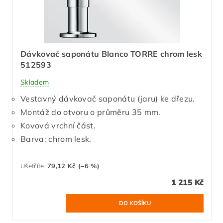
Dávkovač saponátu Blanco TORRE chrom lesk
512593
Skladem
Vestavný dávkovač saponátu (jaru) ke dřezu.
Montáž do otvoru o průměru 35 mm.
Kovová vrchní část.
Barva: chrom lesk.
Ušetříte
:
79,12 Kč (–6 %)
1 215 Kč