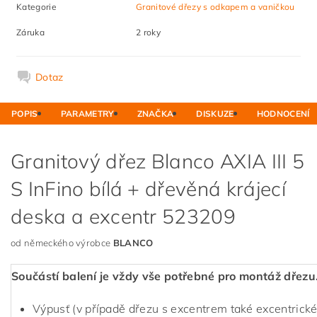
Kategorie
Granitové dřezy s odkapem a vaničkou
Záruka
2 roky
Dotaz
POPIS
PARAMETRY
ZNAČKA
DISKUZE
HODNOCENÍ
Granitový dřez Blanco AXIA III 5
S InFino bílá + dřevěná krájecí
deska a excentr 523209
od německého výrobce
BLANCO
Součástí balení je vždy vše potřebné pro montáž dřezu
Výpusť (v případě dřezu s excentrem také excentrické