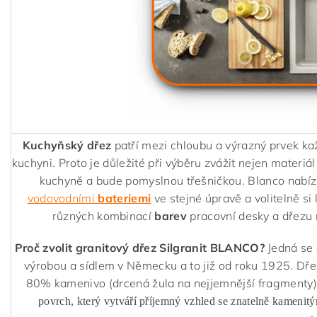
Kuchyňský dřez
patří mezi chloubu a výrazný prvek ka
kuchyni. Proto je důležité při výběru zvážit nejen materiál
kuchyně a bude pomyslnou třešničkou. Blanco nabízí
vodovodními
bateriemi
ve stejné úpravě a volitelně si 
různých kombinací
barev
pracovní desky a dřezu 
Proč zvolit granitový dřez Silgranit BLANCO?
Jedná se 
výrobou a sídlem v Německu a to již od roku 1925. Dř
80% kamenivo (drcená žula na nejjemnější fragmenty)
povrch, který vytváří příjemný vzhled se znatelně kamenit