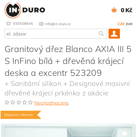
0 Kč
555508945
info@in-duro.cz
CZK
EUR
Granitový dřez Blanco AXIA III 5
S InFino bílá + dřevěná krájecí
deska a excentr 523209
+ Sanitární silikon + Designové masivní
dřevěné krájecí prkénko z akácie
Neohodnoceno
Doprava zdarma