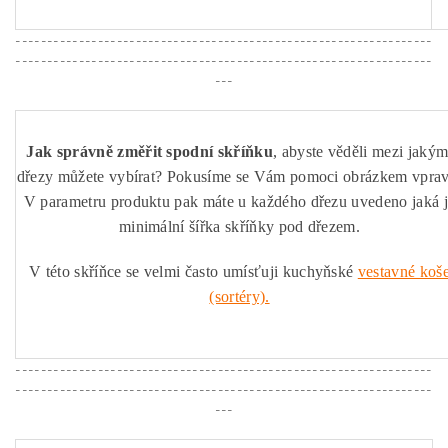
------------------------------------------------------------------
------------------------------------------------------------------
---
Jak správně změřit spodní skříňku
, abyste věděli mezi jakým
dřezy můžete vybírat? Pokusíme se Vám pomoci obrázkem vprav
V parametru produktu pak máte u každého dřezu uvedeno jaká 
minimální šířka skříňky pod dřezem.
V této skříňce se velmi často umísťuji kuchyňské
vestavné koš
(sortéry).
------------------------------------------------------------------
------------------------------------------------------------------
---