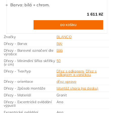
Barva: bílá + chrom.
1 611 Kč
Značky
BLANCO
Dřezy - Barva
Bílý
Dřezy - Barevné označení dle
Bílá
výrobce
Dřezy - Minimální šířka skříňky
50
(v cm)
Dřezy - Tvar/typ
Dřez s odkapem
,
Dřez s
odkapem a vaničkou
Dřezy - orientace
dřez vpravo
Dřezy - Způsob montáže
Montáž shora (na desku)
Dřezy - Materiál
Granit
Dřezy - Excentrické ovládání
Ano
výpusti
Excentrické ovládání
Ano