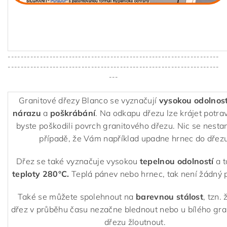
------------------------------------------------------------------
------------------------------------------------------------------
---
Granitové dřezy Blanco se vyznačují
vysokou odolnost
nárazu
a
poškrábání
. Na odkapu dřezu lze krájet potra
byste poškodili povrch granitového dřezu. Nic se nestan
případě, že Vám například upadne hrnec do dřezu
Dřez se také vyznačuje vysokou
tepelnou odolností
a 
teploty 280°C.
Teplá pánev nebo hrnec, tak není žádný 
Také se můžete spolehnout na
barevnou stálost
, tzn.
dřez v průběhu času nezačne blednout nebo u bílého gr
dřezu žloutnout.