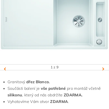
1
z 9
Granitový
dřez Blanco.
Součásti balení je
vše potřebné
pro montáž včetně
silikonu
, který od nás obdržíte
ZDARMA.
Vyhotovíme Vám otvor
ZDARMA
.