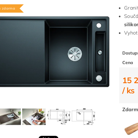
Grani
a zdarma
Součá
silik
Vyhot
Dostup
Cena
15 
/ ks
Zdarm