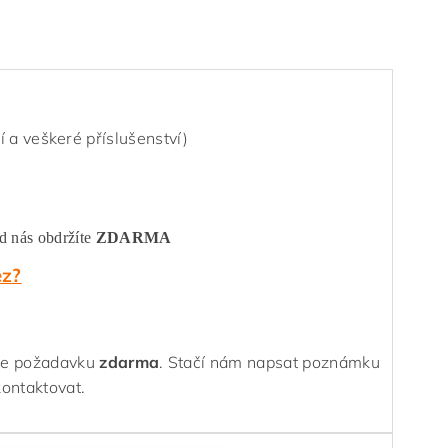
 a veškeré příslušenství)
od nás obdržíte
ZDARMA
ez?
dle požadavku
zdarma
.
Stačí nám napsat poznámku
kontaktovat.