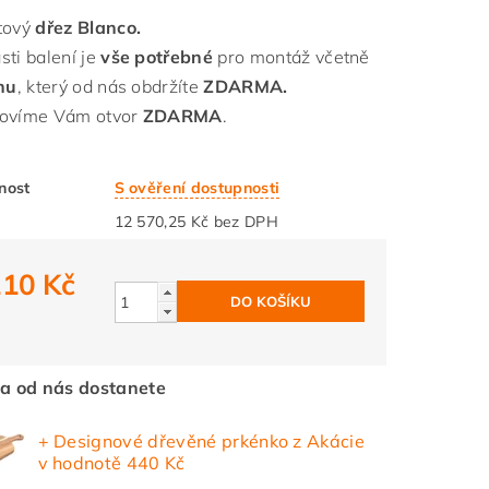
tový
dřez Blanco.
sti balení je
vše potřebné
pro montáž včetně
onu
, který od nás obdržíte
ZDARMA.
ovíme Vám otvor
ZDARMA
.
nost
S ověření dostupnosti
12 570,25 Kč bez DPH
210 Kč
a od nás dostanete
+ Designové dřevěné prkénko z Akácie
v hodnotě 440 Kč