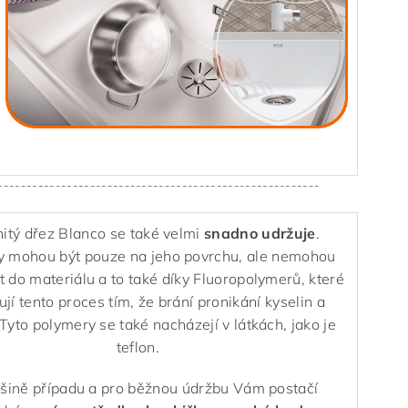
--------------------------------------------------------
tý dřez Blanco se také velmi
snadno udržuje
.
y mohou být pouze na jeho povrchu, ale nemohou
t do materiálu a to také díky Fluoropolymerů, které
jí tento proces tím, že brání pronikání kyselin a
 Tyto polymery se také nacházejí v látkách, jako je
teflon.
tšině případu a pro běžnou údržbu Vám postačí