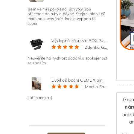
Jsem velmi spokojená, úchytky jsou
příjemné do ruky a pěkné. Stejné, ale větší
mám na kuchyňské lince a vypadá to
super.
Výklopná zásuvka BOX 3x 230V s 3m kabelem - černá
|
Zdeňka Gold
Neuvěřitelná rychlost dodání a spokojenost
se zbožím
Dvojkoš boční CEMUX plné dno 3D, s tlumením antracit 200 mm
--------
|
Martin Faltus
zatím maká :)
Gran
nár
aniž 
an