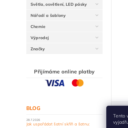
Světla, osvětlení, LED pásky
Nářadí a šablony
Chemie
Výprodej
Značky
Přijímáme online platby
BLOG
Kuch
kuch
Tento 
28.7.2026
vyjadř
vzhle
Jak uspořádat šatní skříň a šatnu: