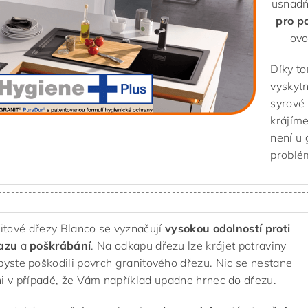
usnadň
pro p
ovo
Díky t
vyskytn
syrové
krájíme
není u 
problé
-----------------------------------------------------------------------
itové dřezy Blanco se vyznačují
vysokou odolností
proti
azu
a
poškrábání
. Na odkapu dřezu lze krájet potraviny
byste poškodili povrch granitového dřezu. Nic se nestane
i v případě, že Vám například upadne hrnec do dřezu.