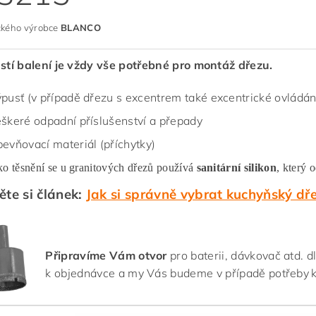
kého výrobce
BLANCO
stí balení je vždy vše potřebné pro montáž dřezu.
pusť (v případě dřezu s excentrem také excentrické ovládání
škeré odpadní příslušenství a přepady
evňovací materiál (příchytky)
ko těsnění se u granitových dřezů používá
sanitární silikon
, který 
ěte si článek:
Jak si správně vybrat kuchyňský dř
Připravíme Vám otvor
pro baterii, dávkovač atd. 
k objednávce a my Vás budeme v případě potřeby