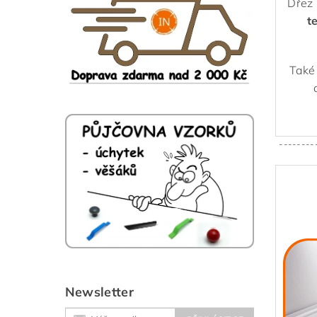
Dřez 
t
Také
--------
Newsletter