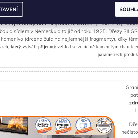
ovodními
bateriemi
ve stejné úpravě a volitelně si lze také z
TAVENÍ
SOUHL
různých kombinací
barev
pracovní desky a dřezu můžete vy
zvolit granitový dřez Silgranit BLANCO?
Jedná se o jednoh
obou a sídlem v Německu a to již od roku 1925. Dřezy SILG
kamenivo (drcená žula na nejjemnější fragmenty), díky tě
vrch, který vytváří příjemný vzhled se znatelně kamenitým charakte
parametrech produk
-----------------------------------------------------------------------
Grani
pat
zdr
l
Dře
nečisto