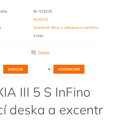
uktu
BL-523215
BLANCO
e
Granitové dřezy s odkapem a vaničkou
2 roky
k
Dotaz
DISKUZE
HODNOCENÍ
A III 5 S InFino
cí deska a excentr