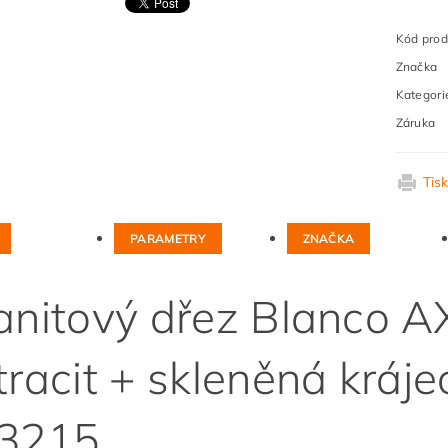
Kód prod
Značka
Kategori
Záruka
Tis
PARAMETRY
ZNAČKA
anitový dřez Blanco AXI
tracit + skleněná kráje
3215