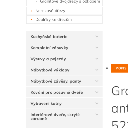
Granitové dvojdřezy s odkapem
Nerezové dřezy
Doplňky ke dřezům
Kuchyňské baterie
Kompletní zásuvky
Výsuvy a pojezdy
POPIS
Nábytkové výklopy
Nábytkové závěsy, panty
Gr
Kování pro posuvné dveře
an
Vybavení šatny
Interiérové dveře, skryté
zárubně
52