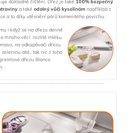
uje důkladné čištění. Dřez je také
100% bezpečný
otraviny
a také
odolný vůči kyselinám
například z
ce a to díky utěsnění pórů kamenitého povrchu.
omu i když se na dřezu denně
e mnoho věcí: rozlité mléku,
 maso, na odkapávači dřezu
 zeleninu atd., tak nic z toho
granitové dřezu Blanco
m.
--------------------------------------------------------