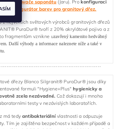
volit
dávkovače saponátu
(Jaru). Pro
konfiguraci
ASÍM
užít
konfigurátor barev pro granitový dřez.
o z největších světových výrobců granitových dřezů
RANIT® PuraDur® tvoří z 20% akrylátové pojivo a z
mto fragmentům vznikne u
zavřený kamenito hedvábný
rem. Další výhody a informace naleznete níže a také v
tu.
--------------------------------------------------------
tové dřezy Blanco Silgranit® PuraDur® jsou díky
entované formuli "Hygiene+Plus"
hygienicky a
avotně zcela nezávadné.
Což dokazují i mnoha
aboratorními testy v nezávislých laboratořích.
z má tedy
antibakteriální
vlastnosti a odpuzuje
ty. Tím je zajištěna bezpečnost v každém případě a