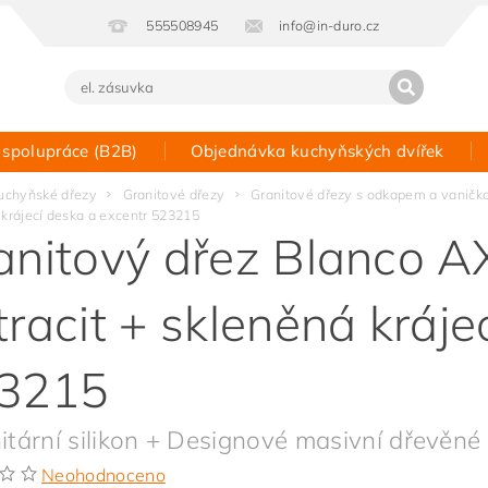
555508945
info@in-duro.cz
 spolupráce (B2B)
Objednávka kuchyňských dvířek
Kontakt
uchyňské dřezy
Granitové dřezy
Granitové dřezy s odkapem a vaničk
 krájecí deska a excentr 523215
anitový dřez Blanco AXI
tracit + skleněná kráje
3215
itární silikon + Designové masivní dřevěné 
Neohodnoceno