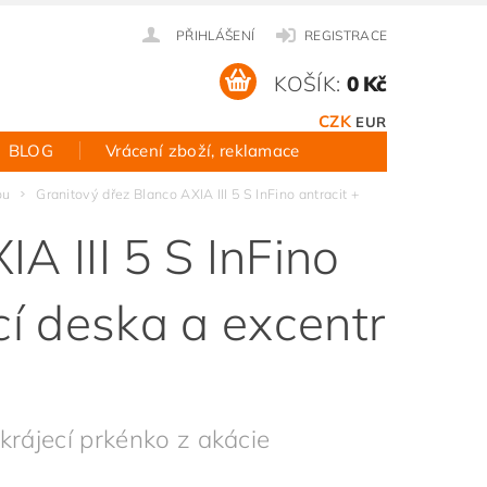
PŘIHLÁŠENÍ
REGISTRACE
KOŠÍK:
0 Kč
CZK
EUR
BLOG
Vrácení zboží, reklamace
ou
Granitový dřez Blanco AXIA III 5 S InFino antracit +
A III 5 S InFino
cí deska a excentr
krájecí prkénko z akácie