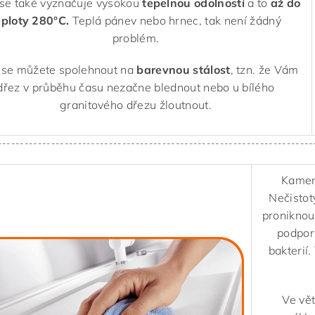
se také vyznačuje vysokou
tepelnou odolností
a to
až do
eploty 280°C.
Teplá pánev nebo hrnec, tak není žádný
problém.
 se můžete spolehnout na
barevnou stálost
, tzn. že Vám
dřez v průběhu času nezačne blednout nebo u bílého
granitového dřezu žloutnout.
-----------------------------------------------------------------------
Kameni
Nečistot
proniknou
podporu
bakterií.
Ve vě