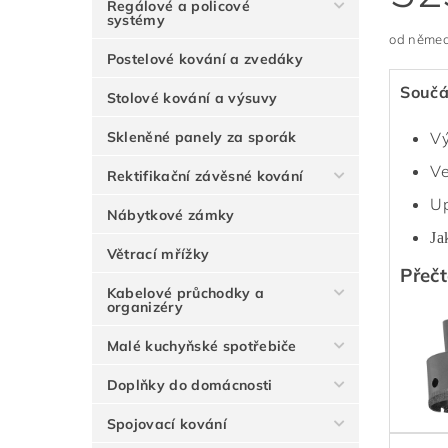
Regálové a policové
systémy
od němec
Postelové kování a zvedáky
Součá
Stolové kování a výsuvy
Skleněné panely za sporák
Vý
Ve
Rektifikační závěsné kování
Up
Nábytkové zámky
Ja
Větrací mřížky
Přečt
Kabelové průchodky a
organizéry
Malé kuchyňské spotřebiče
Doplňky do domácnosti
Spojovací kování