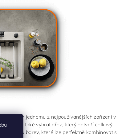
ě a také k jednomu z nejpoužívanějších zařízení v
 dřezu, ale také vybrat dřez, který dotvoří celkový
ebu
ou nabídku barev, které lze perfektně kombinovat s