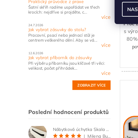
Praktický průvodce z praxe
vod
Šatní skříň radíme uspořádat ve třech
NAS
krocích: nejdříve si projděte, c...
více
Proč 
24.7.2026
Jak vybrat zásuvky do stolu?
s výr
Pracovní, psací nebo jednací stůl je
80% 
centrem veškerého dění. Aby se vá...
více
po
12.6.2026
Jak vybrat příborník do zásuvky
Při výběru příborníku jsou klíčové tři věci:
velikost, počet přihrádek...
--------
více
ZOBRAZIT VÍCE
Poslední hodnocení produktů
Nábytková úchytka Skala černá matná
|
Milena Bučková