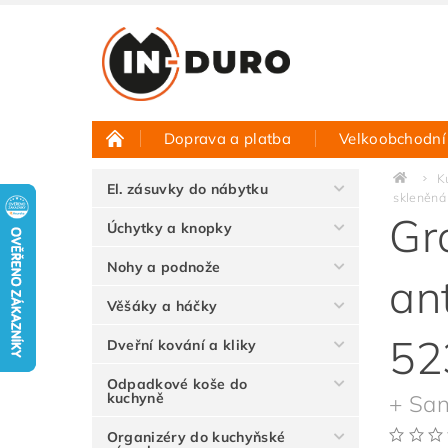
Doprava a platba
Velkoobchodní
Půjčovna vzorků
Hodnocení obchodu
K
El. zásuvky do nábytku
skleněná
Gr
Úchytky a knopky
Nohy a podnože
an
Věšáky a háčky
52
Dveřní kování a kliky
Odpadkové koše do
kuchyně
+ San
Organizéry do kuchyňské