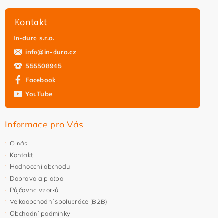
Kontakt
In-duro s.r.o.
info
@
in-duro.cz
555508945
Facebook
YouTube
Informace pro Vás
O nás
Kontakt
Hodnocení obchodu
Doprava a platba
Půjčovna vzorků
Velkoobchodní spolupráce (B2B)
Obchodní podmínky