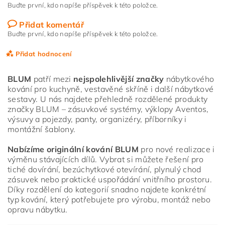
Buďte první, kdo napíše příspěvek k této položce.
Přidat komentář
Buďte první, kdo napíše příspěvek k této položce.
Přidat hodnocení
BLUM
patří mezi
nejspolehlivější značky
nábytkového
kování pro kuchyně, vestavěné skříně i další nábytkové
sestavy. U nás najdete přehledně rozdělené produkty
značky BLUM – zásuvkové systémy, výklopy Aventos,
výsuvy a pojezdy, panty, organizéry, příborníky i
montážní šablony.
Nabízíme originální kování BLUM
pro nové realizace i
výměnu stávajících dílů. Vybrat si můžete řešení pro
tiché dovírání, bezúchytkové otevírání, plynulý chod
zásuvek nebo praktické uspořádání vnitřního prostoru.
Díky rozdělení do kategorií snadno najdete konkrétní
typ kování, který potřebujete pro výrobu, montáž nebo
opravu nábytku.
Vložením hodnocení souhlasíte s
podmínkami ochrany
osobních údajů