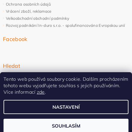
Ochrana osobních údajů
Vrácení zboží, reklamace
Velkoobchodní obchodní podmínky
Rozvoj podnikání In-duro s.r.o. - spolufinancováno Evropskou unií
Facebook
Hledat
Tento web používá soubory cookie. Dalším procházením
tohoto webu vyjadřujete souhlas s jejich používáním.
Více informací
zde
.
NASTAVENÍ
Upravit nastavení cookies
2026 ©
In-duro
, všechna práva vyhrazena
Vytvořil Shoptet Premium
SOUHLASÍM