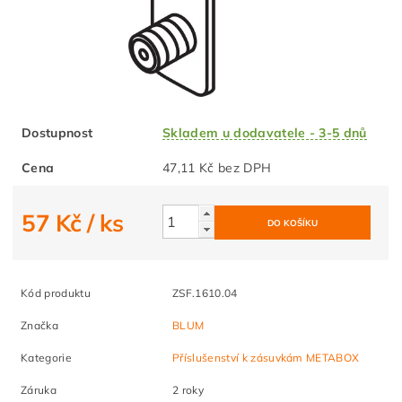
Dostupnost
Skladem u dodavatele - 3-5 dnů
Cena
47,11 Kč bez DPH
57 Kč
/ ks
Kód produktu
ZSF.1610.04
Značka
BLUM
Kategorie
Příslušenství k zásuvkám METABOX
Záruka
2 roky