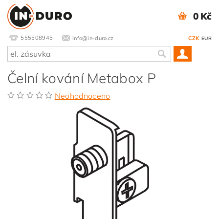
0 Kč
555508945
info@in-duro.cz
CZK
EUR
Čelní kování Metabox P
Neohodnoceno