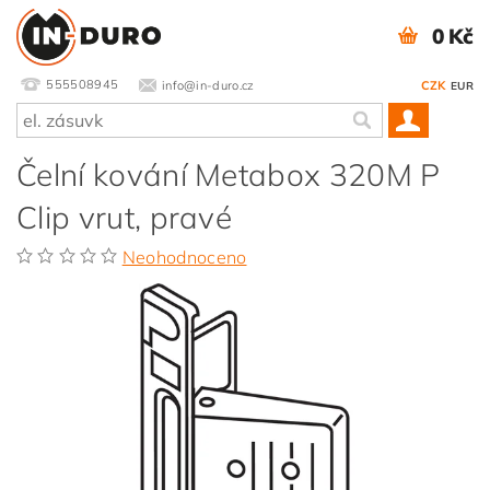
0 Kč
555508945
info@in-duro.cz
CZK
EUR
Čelní kování Metabox 320M P
Clip vrut, pravé
Neohodnoceno