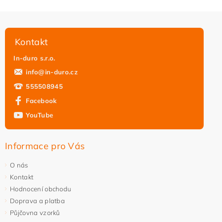
Kontakt
In-duro s.r.o.
info
@
in-duro.cz
555508945
Facebook
YouTube
Informace pro Vás
O nás
Kontakt
Hodnocení obchodu
Doprava a platba
Půjčovna vzorků